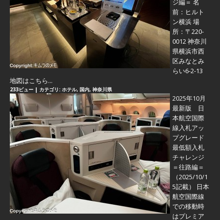
ジ編＝
名
前：ヒルト
ン横浜 場
所：〒220-
0012 神奈川
県横浜市西
区みなとみ
らい6-2-13
地図はこちら...
233ビュー
|
カテゴリ:
ホテル
,
国内
,
神奈川県
2025年10月
最新版 日
本航空国際
線入札アッ
プグレード
最低額入札
チャレンジ
＝往路編＝
（2025/10/1
5記載） 日本
航空国際線
での移動時
はプレミア