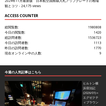
2024年11月最新版 日本航空国際線入札アップグレードの相場
観とコツ
- 24,175 views
ACCESS COUNTER
総閲覧数:
1980808
今日の閲覧数:
1420
総訪問者数:
1536723
今日の訪問者数:
1113
昨日の訪問者数:
1770
現在オンライン中の人数:
9
今週の人気記事はこちら
ヒルトン横
浜宿泊記
(2026/01)＝
エグゼクテ
ィブラウン