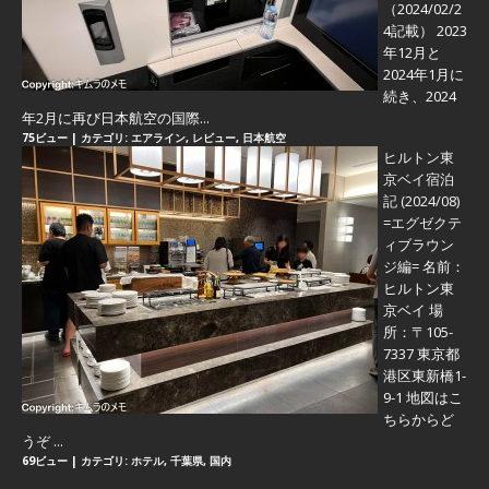
（2024/02/2
4記載） 2023
年12月と
2024年1月に
続き、2024
年2月に再び日本航空の国際...
75ビュー
|
カテゴリ:
エアライン
,
レビュー
,
日本航空
ヒルトン東
京ベイ宿泊
記 (2024/08)
=エグゼクテ
ィブラウン
ジ編=
名前：
ヒルトン東
京ベイ 場
所：〒105-
7337 東京都
港区東新橋1-
9-1 地図はこ
ちらからど
うぞ ...
69ビュー
|
カテゴリ:
ホテル
,
千葉県
,
国内