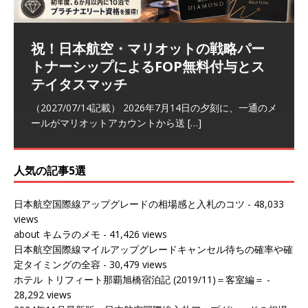
祝！日本航空・マリオットの戦略パー
ラウンジ 華 那覇空港 (2026/05)
The Coral Executive Lounge スワ
日本航空 羽田空港国際線ファースト
バンコクエアウェイズ スワンナプー
トナーシップによるFOP無料付与とス
ンナプーム国際空港国内線ラウンジ
クラスラウンジ (2026/01)
ム国際空港国内線ラウンジ (2026/01)
（2026/06/07記載） 2026年5月下旬の平日に那覇を訪れ
テイタスマッチ
(2026/01)
た際に利用した。 こちらのラウンジ
[…]
（2026/03/18記載） 2026年1月、毎年恒例の新年の羽田
（2026/03/13記載） 2026年1月上旬にバンコク経由でチ
～バンコクの移動の際に再びこちらの
ェンマイに向かう際に利用した。 今
[…]
[…]
（2027/07/14記載） 2026年7月14日の夕刻に、一通のメ
（2026/03/31記載） 2026年1月上旬にバンコク経由でチ
ールがマリオットアカウントから送
ェンマイに行く際に利用した。 バン
[…]
[…]
人気の記事5選
日本航空国際線アップグレードの相場感と入札のコツ
- 48,033
views
about キムラのメモ
- 41,426 views
日本航空国際線マイルアップグレードキャンセル待ちの確率や確
定タイミングの全容
- 30,479 views
ホテル トリフィート那覇旭橋宿泊記 (2019/11)＝客室編＝
-
28,292 views