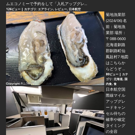
ムエコノミーで予約をして「入札アップグレ...
126ビュー
|
カテゴリ:
エアライン
,
レビュー
,
日本航空
菊地漁業部
(2024/06)
名
前：菊地漁
業部 場所：
〒088-0600
北海道釧路
郡釧路町仙
鳳趾村7 地図
はこちらか
らどうぞ ...
80ビュー
|
カテ
ゴリ:
北海道
,
国
内食
,
食
日本航空国
際線マイル
アップグレ
ードキャン
セル待ちの
確率や確定
タイミング
の全容