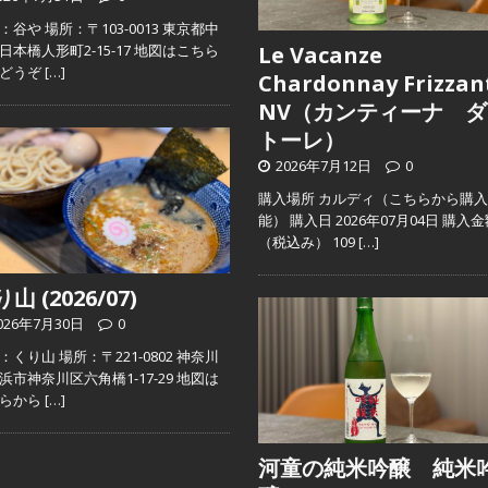
：谷や 場所：〒103-0013 東京都中
日本橋人形町2-15-17 地図はこちら
Le Vacanze
らどうぞ
[…]
Chardonnay Frizzan
NV（カンティーナ ダ
トーレ）
2026年7月12日
0
購入場所 カルディ（こちらから購
能） 購入日 2026年07月04日 購入
（税込み） 109
[…]
山 (2026/07)
026年7月30日
0
：くり山 場所：〒221-0802 神奈川
浜市神奈川区六角橋1-17-29 地図は
ちらから
[…]
河童の純米吟醸 純米