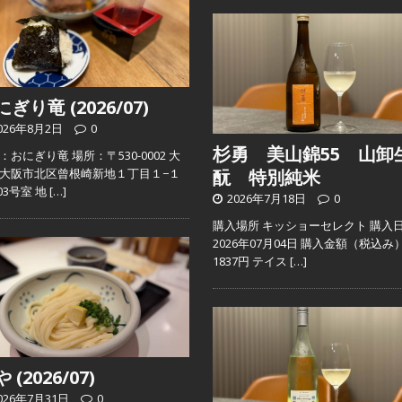
ぎり竜 (2026/07)
026年8月2日
0
杉勇 美山錦55 山卸
：おにぎり竜 場所：〒530-0002 大
大阪市北区曾根崎新地１丁目１−１
酛 特別純米
103号室 地
[…]
2026年7月18日
0
購入場所 キッショーセレクト 購入
2026年07月04日 購入金額（税込み
1837円 テイス
[…]
 (2026/07)
026年7月31日
0