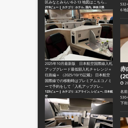
区みなとみらい6-2-13 地図はこちら...
53
219ビュー
|
カテゴリ:
ホテル
,
国内
,
神奈川県
6 
2025年10月最新版 日本航空国際線入札
赤
アップグレード最低額入札チャレンジ＝
往路編＝
（2025/10/15記載） 日本航空
(2
国際線での移動時はプレミアムエコノミ
2
ーで予約をして「入札アップグレ...
名前
123ビュー
|
カテゴリ:
エアライン
,
レビュー
,
日本航
空
53
下街