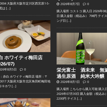
2-0004 大阪府大阪市淀川区西宮原1-5-
2026年8月7日
0
地図は
[…]
購入場所 コストコ 購入日 2026年08
日 購入金額（税込み） 798円 テイ
ング日
[…]
白 ホワイティ梅田店
026/07)
栄光富士 酒未来 無
026年8月5日
0
過生原酒 純米大吟醸
：赤白 ホワイティ梅田店 場所：〒
0-0017 大阪府大阪市北区角田町梅田地
2026年8月1日
0
2-9 ホワ
[…]
購入場所 こちらから購入可能 購入
2026年07月30日 購入金額（税込み
2200円 テイス
[…]