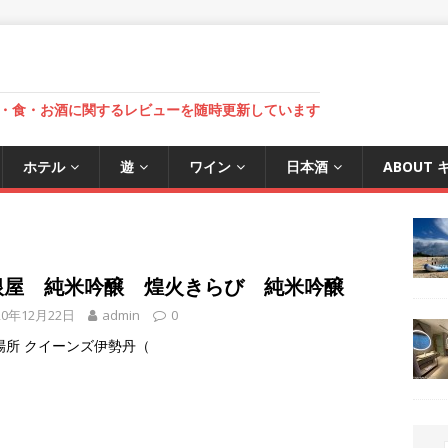
・食・お酒に関するレビューを随時更新しています
ホテル
遊
ワイン
日本酒
ABOUT
根屋 純米吟醸 煌火きらび 純米吟醸
20年12月22日
admin
0
場所 クイーンズ伊勢丹（