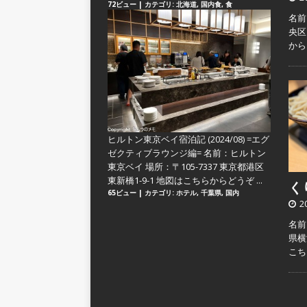
72ビュー
|
カテゴリ:
北海道
,
国内食
,
食
名前
央区
か
ヒルトン東京ベイ宿泊記 (2024/08) =エグ
ゼクティブラウンジ編=
名前：ヒルトン
東京ベイ 場所：〒105-7337 東京都港区
東新橋1-9-1 地図はこちらからどうぞ ...
くり
65ビュー
|
カテゴリ:
ホテル
,
千葉県
,
国内
2
名前
県横
こ