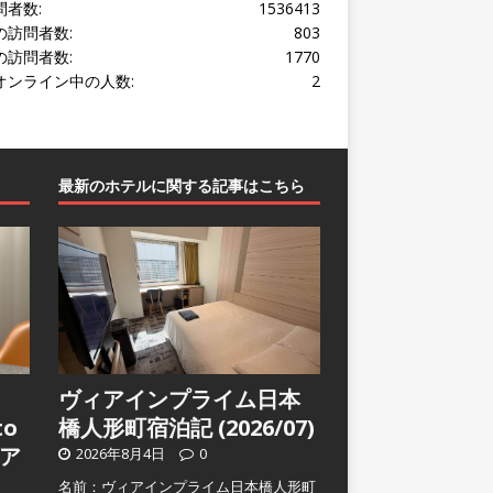
問者数:
1536413
の訪問者数:
803
の訪問者数:
1770
オンライン中の人数:
2
最新のホテルに関する記事はこちら
ヴィアインプライム日本
to
橋人形町宿泊記 (2026/07)
ア
2026年8月4日
0
名前：ヴィアインプライム日本橋人形町