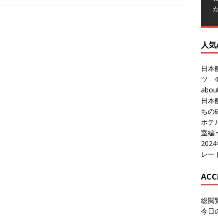
人気
日本
ツ
- 4
abo
日本
ちの
ホテル
室編
20
レー
ACC
総閲
今日