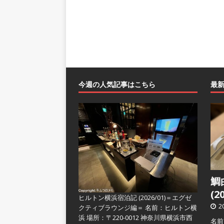
今週の人気記事はこちら
最
鯛
(2
ヒルトン横浜宿泊記 (2026/01)＝エグゼ
2
クティブラウンジ編＝
名前：ヒルトン横
浜 場所：〒220-0012 神奈川県横浜市西
名前