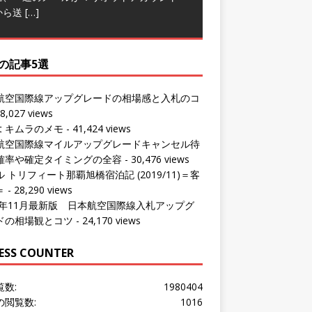
から送
[…]
の記事5選
航空国際線アップグレードの相場感と入札のコ
8,027 views
ut キムラのメモ
- 41,424 views
航空国際線マイルアップグレードキャンセル待
確率や確定タイミングの全容
- 30,476 views
 トリフィート那覇旭橋宿泊記 (2019/11)＝客
＝
- 28,290 views
24年11月最新版 日本航空国際線入札アップグ
ドの相場観とコツ
- 24,170 views
ESS COUNTER
覧数:
1980404
の閲覧数:
1016