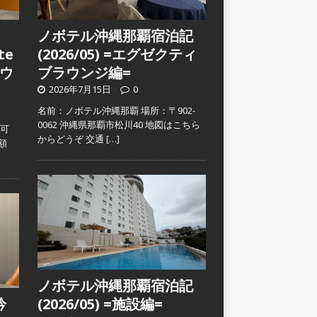
ノボテル沖縄那覇宿泊記
te
(2026/05) =エグゼクティ
ウ
ブラウンジ編=
2026年7月15日
0
名前：ノボテル沖縄那覇 場所：〒902-
0062 沖縄県那覇市松川40 地図はこちら
入可
からどうぞ 交通
[…]
金額
ノボテル沖縄那覇宿泊記
吟
(2026/05) =施設編=