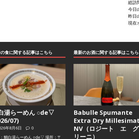
総訪
今日
昨日
現在
新の食に関する記事はこちら
最新のお酒に関する記事はこちら
白湯らーめん ○de▽
Babulle Spumante
026/07)
Extra Dry Millesima
NV（ロジート エ グ
026年8月6日
0
リーニ）
：鯛白湯らーめん ○de▽ 場所：〒