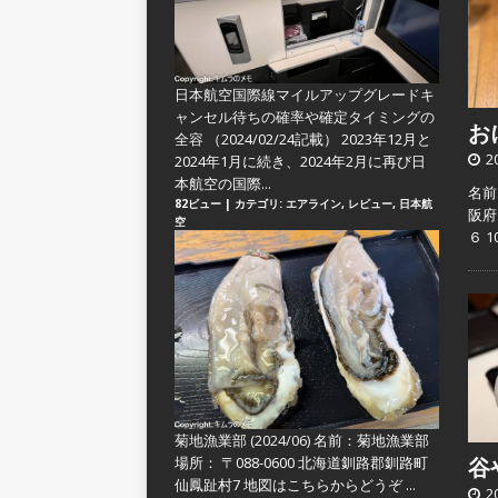
日本航空国際線マイルアップグレードキ
ャンセル待ちの確率や確定タイミングの
おに
全容
（2024/02/24記載） 2023年12月と
2
2024年1月に続き、2024年2月に再び日
本航空の国際...
名前
82ビュー
|
カテゴリ:
エアライン
,
レビュー
,
日本航
阪府
空
６ 
菊地漁業部 (2024/06)
名前：菊地漁業部
場所： 〒088-0600 北海道釧路郡釧路町
谷や
仙鳳趾村7 地図はこちらからどうぞ ...
2