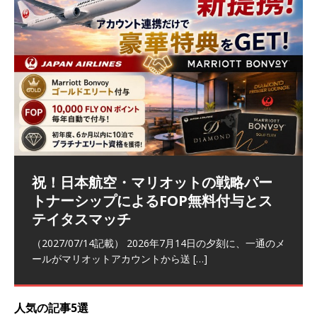
祝！日本航空・マリオットの戦略パー
ラウンジ 華 那覇空港 (2026/05)
The Coral Executive Lounge スワ
日本航空 羽田空港国際線ファースト
バンコクエアウェイズ スワンナプー
トナーシップによるFOP無料付与とス
ンナプーム国際空港国内線ラウンジ
クラスラウンジ (2026/01)
ム国際空港国内線ラウンジ (2026/01)
（2026/06/07記載） 2026年5月下旬の平日に那覇を訪れ
テイタスマッチ
(2026/01)
た際に利用した。 こちらのラウンジ
[…]
（2026/03/18記載） 2026年1月、毎年恒例の新年の羽田
（2026/03/13記載） 2026年1月上旬にバンコク経由でチ
～バンコクの移動の際に再びこちらの
ェンマイに向かう際に利用した。 今
[…]
[…]
（2027/07/14記載） 2026年7月14日の夕刻に、一通のメ
（2026/03/31記載） 2026年1月上旬にバンコク経由でチ
ールがマリオットアカウントから送
ェンマイに行く際に利用した。 バン
[…]
[…]
人気の記事5選