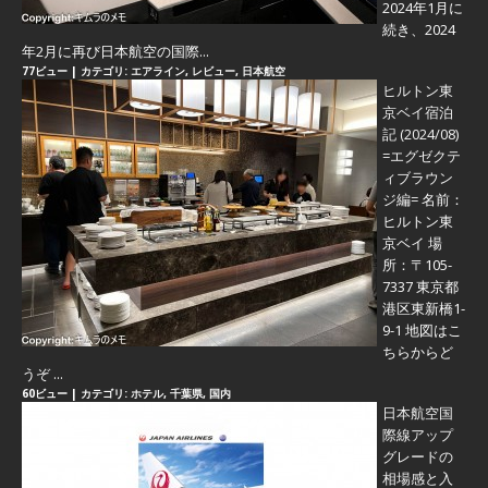
2024年1月に
続き、2024
年2月に再び日本航空の国際...
77ビュー
|
カテゴリ:
エアライン
,
レビュー
,
日本航空
ヒルトン東
京ベイ宿泊
記 (2024/08)
=エグゼクテ
ィブラウン
ジ編=
名前：
ヒルトン東
京ベイ 場
所：〒105-
7337 東京都
港区東新橋1-
9-1 地図はこ
ちらからど
うぞ ...
60ビュー
|
カテゴリ:
ホテル
,
千葉県
,
国内
日本航空国
際線アップ
グレードの
相場感と入