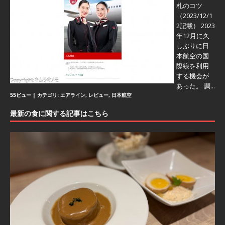
札のコツ
（2023/12/1
2記載） 2023
年12月に久
しぶりに日
本航空の国
際線を利用
する機会が
あった。 調...
55ビュー
|
カテゴリ:
エアライン
,
レビュー
,
日本航空
最新の食に関する記事はこちら