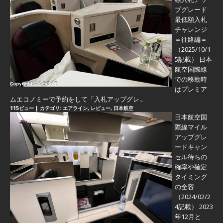
プグレード
最低額入札
チャレンジ
＝往路編＝
（2025/10/1
5記載） 日本
航空国際線
での移動時
はプレミア
ムエコノミーで予約をして「入札アップグレ...
115ビュー
|
カテゴリ:
エアライン
,
レビュー
,
日本航空
日本航空国
際線マイル
アップグレ
ードキャン
セル待ちの
確率や確定
タイミング
の全容
（2024/02/2
4記載） 2023
年12月と