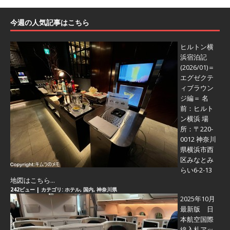
今週の人気記事はこちら
ヒルトン横
浜宿泊記
(2026/01)＝
エグゼクテ
ィブラウン
ジ編＝
名
前：ヒルト
ン横浜 場
所：〒220-
0012 神奈川
県横浜市西
区みなとみ
らい6-2-13
地図はこちら...
242ビュー
|
カテゴリ:
ホテル
,
国内
,
神奈川県
2025年10月
最新版 日
本航空国際
線入札アッ