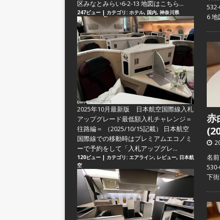
区みなとみらい6-2-13 地図はこちら...
53
247ビュー
|
カテゴリ:
ホテル
,
国内
,
神奈川県
6 
2025年10月最新版 日本航空国際線入札
赤
アップグレード最低額入札チャレンジ＝
往路編＝
（2025/10/15記載） 日本航空
(2
国際線での移動時はプレミアムエコノミ
2
ーで予約をして「入札アップグレ...
名前
120ビュー
|
カテゴリ:
エアライン
,
レビュー
,
日本航
空
53
下街