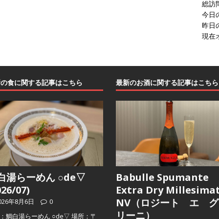
総訪
今日
昨日
現在
新の食に関する記事はこちら
最新のお酒に関する記事はこちら
白湯らーめん ○de▽
Babulle Spumante
026/07)
Extra Dry Millesima
NV（ロジート エ グ
026年8月6日
0
リーニ）
：鯛白湯らーめん ○de▽ 場所：〒