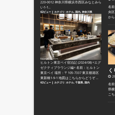
220-0012 神奈川県横浜市西区みなとみら
名前
い1-1...
央区
62ビュー
|
カテゴリ:
ホテル
,
国内
,
神奈川県
か
ヒルトン東京ベイ宿泊記 (2024/08) =エグ
ゼクティブラウンジ編=
名前：ヒルトン
くり
東京ベイ 場所：〒105-7337 東京都港区
2
東新橋1-9-1 地図はこちらからどうぞ ...
62ビュー
|
カテゴリ:
ホテル
,
千葉県
,
国内
名前
県横
こ