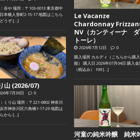
：谷や 場所：〒103-0013 東京都中
日本橋人形町2-15-17 地図はこちら
Le Vacanze
らどうぞ
[…]
Chardonnay Frizzan
NV（カンティーナ ダ
トーレ）
2026年7月12日
0
購入場所 カルディ（こちらから購
能） 購入日 2026年07月04日 購入
（税込み） 109
[…]
山 (2026/07)
026年7月30日
0
：くり山 場所：〒221-0802 神奈川
浜市神奈川区六角橋1-17-29 地図は
ちらから
[…]
河童の純米吟醸 純米