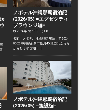
ノボテル沖縄那覇宿泊記
te
(2026/05) =エグゼクティ
ウ
ブラウンジ編=
2026年7月15日
0
名前：ノボテル沖縄那覇 場所：〒902-
0062 沖縄県那覇市松川40 地図はこちら
入可
からどうぞ 交通
[…]
金額
ノボテル沖縄那覇宿泊記
吟
(2026/05) =施設編=