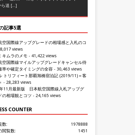
から送
[…]
の記事5選
航空国際線アップグレードの相場感と入札のコ
8,017 views
ut キムラのメモ
- 41,422 views
航空国際線マイルアップグレードキャンセル待
確率や確定タイミングの全容
- 30,463 views
 トリフィート那覇旭橋宿泊記 (2019/11)＝客
＝
- 28,283 views
24年11月最新版 日本航空国際線入札アップグ
ドの相場観とコツ
- 24,165 views
ESS COUNTER
覧数:
1978888
の閲覧数:
1451