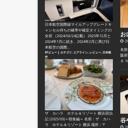
日本航空国際線マイルアップグレードキ
ャンセル待ちの確率や確定タイミングの
おに
全容
（2024/02/24記載） 2023年12月と
2
2024年1月に続き、2024年2月に再び日
本航空の国際...
名前
81ビュー
|
カテゴリ:
エアライン
,
レビュー
,
日本航
阪府
空
６ 
ザ カハラ ホテル＆リゾート 横浜宿泊
記 (2025/03)＝朝食編＝
名前：ザ カハ
谷や
ラ ホテル＆リゾート 横浜 場所：〒
2