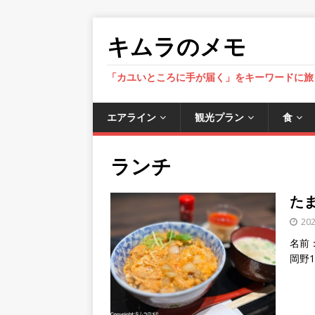
キムラのメモ
「カユいところに手が届く」をキーワードに旅
エアライン
観光プラン
食
ランチ
たま
20
名前：
岡野1-