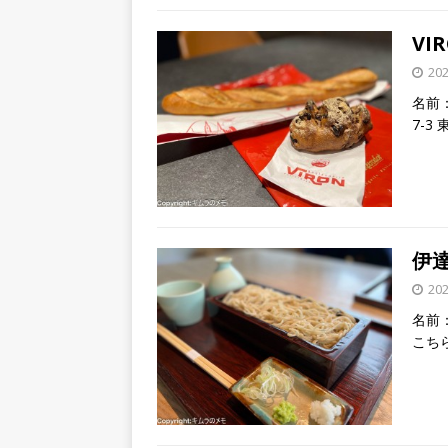
VI
20
名前：
7-3
伊達 
20
名前：
こち