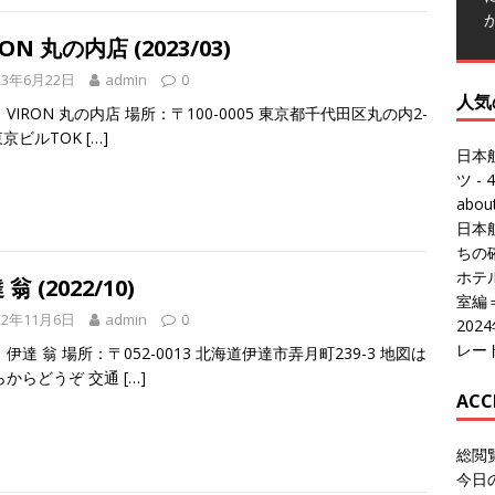
RON 丸の内店 (2023/03)
23年6月22日
admin
0
人気
VIRON 丸の内店 場所：〒100-0005 東京都千代田区丸の内2-
 東京ビルTOK
[…]
日本
ツ
- 4
abo
日本
ちの
ホテル
翁 (2022/10)
室編
22年11月6日
admin
0
20
レー
伊達 翁 場所：〒052-0013 北海道伊達市弄月町239-3 地図は
らからどうぞ 交通
[…]
ACC
総閲
今日