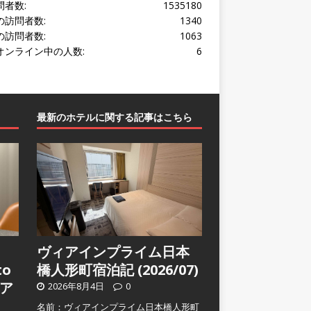
問者数:
1535180
の訪問者数:
1340
の訪問者数:
1063
オンライン中の人数:
6
最新のホテルに関する記事はこちら
ヴィアインプライム日本
to
橋人形町宿泊記 (2026/07)
ア
2026年8月4日
0
名前：ヴィアインプライム日本橋人形町