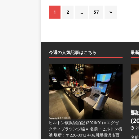
1
2
…
57
»
今週の人気記事はこちら
最
鯛
(2
ヒルトン横浜宿泊記 (2026/01)＝エグゼ
2
クティブラウンジ編＝
名前：ヒルトン横
浜 場所：〒220-0012 神奈川県横浜市西
名前