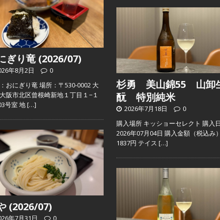
ぎり竜 (2026/07)
026年8月2日
0
杉勇 美山錦55 山卸
：おにぎり竜 場所：〒530-0002 大
大阪市北区曾根崎新地１丁目１−１
酛 特別純米
103号室 地
[…]
2026年7月18日
0
購入場所 キッショーセレクト 購入
2026年07月04日 購入金額（税込み
1837円 テイス
[…]
 (2026/07)
026年7月31日
0