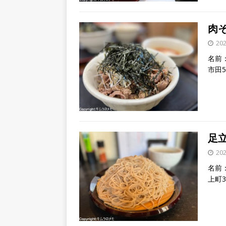
肉そ
20
名前：
市田
足立
20
名前：
上町3