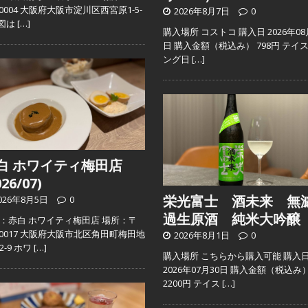
2-0004 大阪府大阪市淀川区西宮原1-5-
2026年8月7日
0
地図は
[…]
購入場所 コストコ 購入日 2026年08
日 購入金額（税込み） 798円 テイ
ング日
[…]
白 ホワイティ梅田店
026/07)
栄光富士 酒未来 無
026年8月5日
0
過生原酒 純米大吟醸
：赤白 ホワイティ梅田店 場所：〒
0-0017 大阪府大阪市北区角田町梅田地
2026年8月1日
0
2-9 ホワ
[…]
購入場所 こちらから購入可能 購入
2026年07月30日 購入金額（税込み
2200円 テイス
[…]