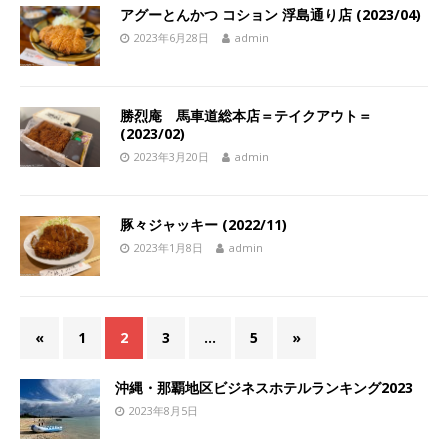
アグーとんかつ コション 浮島通り店 (2023/04)
2023年6月28日
admin
勝烈庵 馬車道総本店＝テイクアウト＝
(2023/02)
2023年3月20日
admin
豚々ジャッキー (2022/11)
2023年1月8日
admin
«
1
2
3
…
5
»
沖縄・那覇地区ビジネスホテルランキング2023
2023年8月5日