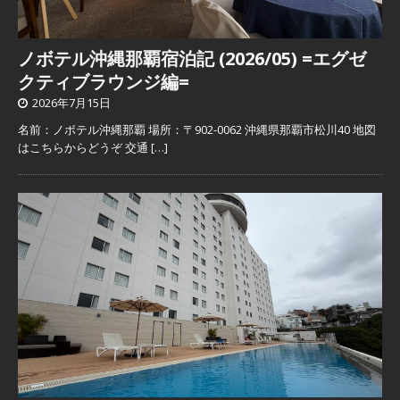
ノボテル沖縄那覇宿泊記 (2026/05) =エグゼ
クティブラウンジ編=
2026年7月15日
名前：ノボテル沖縄那覇 場所：〒902-0062 沖縄県那覇市松川40 地図
はこちらからどうぞ 交通
[…]