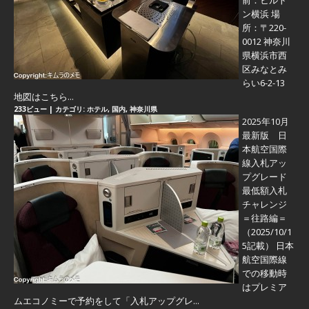
前：ヒルト
ン横浜 場
所：〒220-
0012 神奈川
県横浜市西
区みなとみ
らい6-2-13
地図はこちら...
233ビュー
|
カテゴリ:
ホテル
,
国内
,
神奈川県
2025年10月
最新版 日
本航空国際
線入札アッ
プグレード
最低額入札
チャレンジ
＝往路編＝
（2025/10/1
5記載） 日本
航空国際線
での移動時
はプレミア
ムエコノミーで予約をして「入札アップグレ...