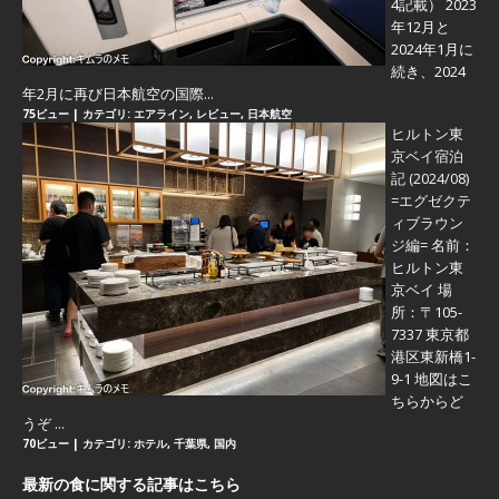
4記載） 2023
年12月と
2024年1月に
続き、2024
年2月に再び日本航空の国際...
75ビュー
|
カテゴリ:
エアライン
,
レビュー
,
日本航空
ヒルトン東
京ベイ宿泊
記 (2024/08)
=エグゼクテ
ィブラウン
ジ編=
名前：
ヒルトン東
京ベイ 場
所：〒105-
7337 東京都
港区東新橋1-
9-1 地図はこ
ちらからど
うぞ ...
70ビュー
|
カテゴリ:
ホテル
,
千葉県
,
国内
最新の食に関する記事はこちら