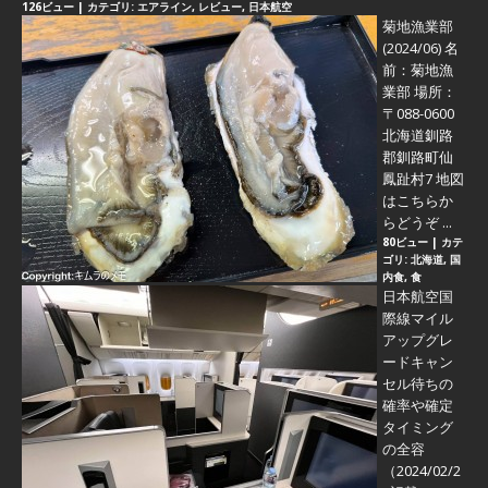
126ビュー
|
カテゴリ:
エアライン
,
レビュー
,
日本航空
菊地漁業部
(2024/06)
名
前：菊地漁
業部 場所：
〒088-0600
北海道釧路
郡釧路町仙
鳳趾村7 地図
はこちらか
らどうぞ ...
80ビュー
|
カテ
ゴリ:
北海道
,
国
内食
,
食
日本航空国
際線マイル
アップグレ
ードキャン
セル待ちの
確率や確定
タイミング
の全容
（2024/02/2