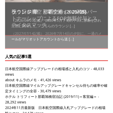
祝！日本航空・マリオットの戦略パー
ラウンジ 華 那覇空港 (2026/05)
The Coral Executive Lounge スワ
日本航空 羽田空港国際線ファースト
バンコクエアウェイズ スワンナプー
トナーシップによるFOP無料付与とス
ンナプーム国際空港国内線ラウンジ
クラスラウンジ (2026/01)
ム国際空港国内線ラウンジ (2026/01)
（2026/06/07記載） 2026年5月下旬の平日に那覇を訪れ
テイタスマッチ
(2026/01)
た際に利用した。 こちらのラウンジ
[…]
（2026/03/18記載） 2026年1月、毎年恒例の新年の羽田
（2026/03/13記載） 2026年1月上旬にバンコク経由でチ
～バンコクの移動の際に再びこちらの
ェンマイに向かう際に利用した。 今
[…]
[…]
（2027/07/14記載） 2026年7月14日の夕刻に、一通のメ
（2026/03/31記載） 2026年1月上旬にバンコク経由でチ
ールがマリオットアカウントから送
ェンマイに行く際に利用した。 バン
[…]
[…]
人気の記事5選
日本航空国際線アップグレードの相場感と入札のコツ
- 48,033
views
about キムラのメモ
- 41,426 views
日本航空国際線マイルアップグレードキャンセル待ちの確率や確
定タイミングの全容
- 30,479 views
ホテル トリフィート那覇旭橋宿泊記 (2019/11)＝客室編＝
-
28,292 views
2024年11月最新版 日本航空国際線入札アップグレードの相場