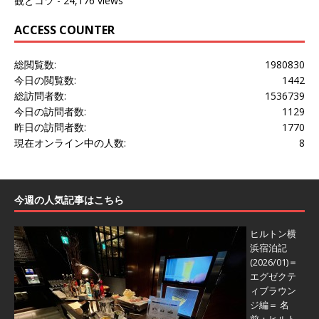
観とコツ
- 24,176 views
ACCESS COUNTER
総閲覧数:
1980830
今日の閲覧数:
1442
総訪問者数:
1536739
今日の訪問者数:
1129
昨日の訪問者数:
1770
現在オンライン中の人数:
8
今週の人気記事はこちら
ヒルトン横
浜宿泊記
(2026/01)＝
エグゼクテ
ィブラウン
ジ編＝
名