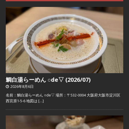
鯛白湯らーめん ○de▽ (2026/07)
2026年8月6日
名前：鯛白湯らーめん ○de▽ 場所：〒532-0004 大阪府大阪市淀川区
西宮原1-5-6 地図は
[…]