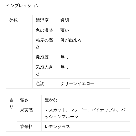
インプレッション：
外観
清澄度
透明
色の濃淡
薄い
粘度の高
脚が出来る
さ
発泡度
無し
気泡大き
無し
さ
色調
グリーンイエロー
香
強さ
豊かな
り
果実感
マスカット、マンゴー、パイナップル、パ
ッションフルーツ
香辛料
レモングラス