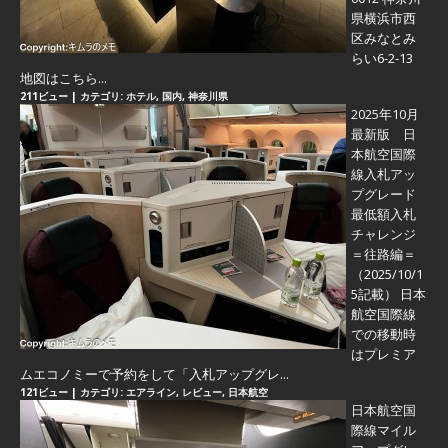
県横浜市西
区みなとみ
らい6-2-13
地図はこちら...
211ビュー
|
カテゴリ:
ホテル
,
国内
,
神奈川県
2025年10月
最新版 日
本航空国際
線入札アッ
プグレード
最低額入札
チャレンジ
＝往路編＝
（2025/10/1
5記載） 日本
航空国際線
での移動時
はプレミア
ムエコノミーで予約をして「入札アップグレ...
121ビュー
|
カテゴリ:
エアライン
,
レビュー
,
日本航空
日本航空国
際線マイル