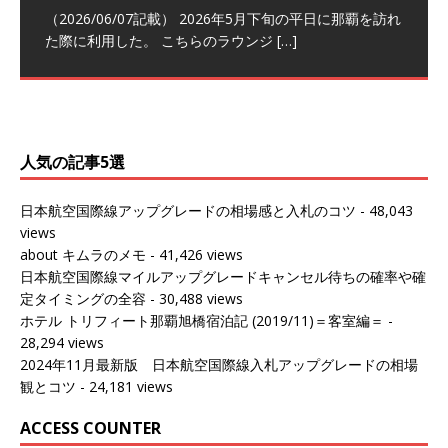
トナーシップによるFOP無料付与とス
ンナプーム国際空港国内線ラウンジ
クラスラウンジ (2026/01)
ム国際空港国内線ラウンジ (2026/01)
（2026/06/07記載） 2026年5月下旬の平日に那覇を訪れ
テイタスマッチ
(2026/01)
た際に利用した。 こちらのラウンジ
[…]
（2026/03/18記載） 2026年1月、毎年恒例の新年の羽田
（2026/03/13記載） 2026年1月上旬にバンコク経由でチ
～バンコクの移動の際に再びこちらの
ェンマイに向かう際に利用した。 今
[…]
[…]
（2027/07/14記載） 2026年7月14日の夕刻に、一通のメ
（2026/03/31記載） 2026年1月上旬にバンコク経由でチ
ールがマリオットアカウントから送
ェンマイに行く際に利用した。 バン
[…]
[…]
人気の記事5選
日本航空国際線アップグレードの相場感と入札のコツ
- 48,043
views
about キムラのメモ
- 41,426 views
日本航空国際線マイルアップグレードキャンセル待ちの確率や確
定タイミングの全容
- 30,488 views
ホテル トリフィート那覇旭橋宿泊記 (2019/11)＝客室編＝
-
28,294 views
2024年11月最新版 日本航空国際線入札アップグレードの相場
観とコツ
- 24,181 views
ACCESS COUNTER