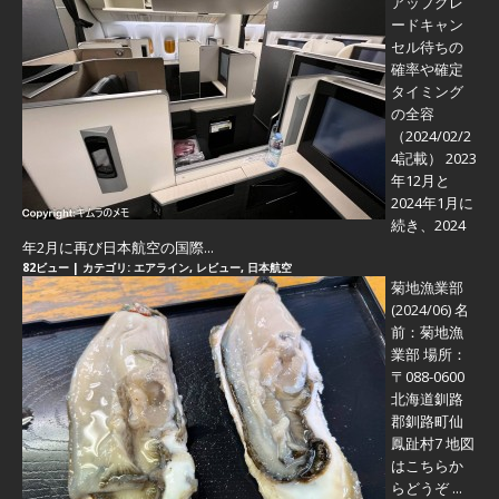
アップグレ
ードキャン
セル待ちの
確率や確定
タイミング
の全容
（2024/02/2
4記載） 2023
年12月と
2024年1月に
続き、2024
年2月に再び日本航空の国際...
82ビュー
|
カテゴリ:
エアライン
,
レビュー
,
日本航空
菊地漁業部
(2024/06)
名
前：菊地漁
業部 場所：
〒088-0600
北海道釧路
郡釧路町仙
鳳趾村7 地図
はこちらか
らどうぞ ...