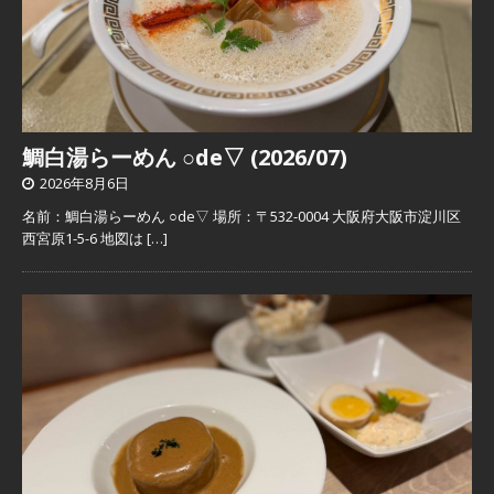
鯛白湯らーめん ○de▽ (2026/07)
2026年8月6日
名前：鯛白湯らーめん ○de▽ 場所：〒532-0004 大阪府大阪市淀川区
西宮原1-5-6 地図は
[…]