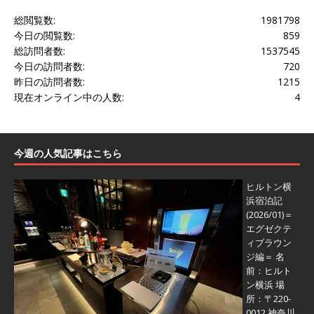
総閲覧数:
1981798
今日の閲覧数:
859
総訪問者数:
1537545
今日の訪問者数:
720
昨日の訪問者数:
1215
現在オンライン中の人数:
4
今週の人気記事はこちら
ヒルトン横
浜宿泊記
(2026/01)＝
エグゼクテ
ィブラウン
ジ編＝
名
前：ヒルト
ン横浜 場
所：〒220-
0012 神奈川