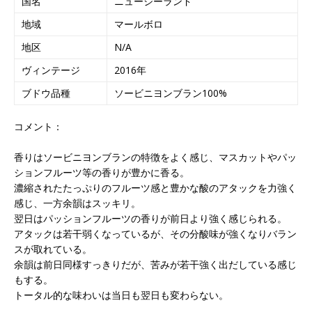
国名
ニュージーランド
地域
マールボロ
地区
N/A
ヴィンテージ
2016年
ブドウ品種
ソービニヨンブラン100%
コメント：
香りはソービニヨンブランの特徴をよく感じ、マスカットやパッ
ションフルーツ等の香りが豊かに香る。
濃縮されたたっぷりのフルーツ感と豊かな酸のアタックを力強く
感じ、一方余韻はスッキリ。
翌日はパッションフルーツの香りが前日より強く感じられる。
アタックは若干弱くなっているが、その分酸味が強くなりバラン
スが取れている。
余韻は前日同様すっきりだが、苦みが若干強く出だしている感じ
もする。
トータル的な味わいは当日も翌日も変わらない。