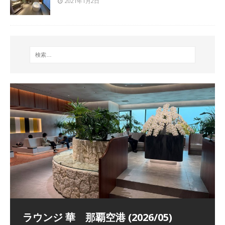
2021年1月2日
祝！日本航空・マリオットの戦略パー
ラウンジ 華 那覇空港 (2026/05)
The Coral Executive Lounge スワ
日本航空 羽田空港国際線ファースト
バンコクエアウェイズ スワンナプー