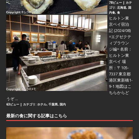
78ビュー
|
カテ
ゴリ:
北海道
,
国
内食
,
食
ヒルトン東
京ベイ宿泊
記 (2024/08)
=エグゼクテ
ィブラウン
ジ編=
名前：
ヒルトン東
京ベイ 場
所：〒105-
7337 東京都
港区東新橋1-
9-1 地図はこ
ちらからど
うぞ ...
63ビュー
|
カテゴリ:
ホテル
,
千葉県
,
国内
最新の食に関する記事はこちら