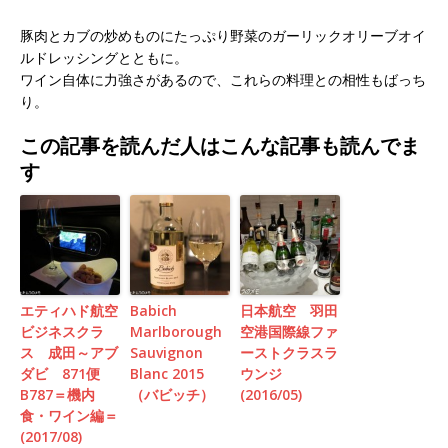
豚肉とカブの炒めものにたっぷり野菜のガーリックオリーブオイ
ルドレッシングとともに。
ワイン自体に力強さがあるので、これらの料理との相性もばっち
り。
この記事を読んだ人はこんな記事も読んでま
す
エティハド航空
Babich
日本航空 羽田
ビジネスクラ
Marlborough
空港国際線ファ
ス 成田～アブ
Sauvignon
ーストクラスラ
ダビ 871便
Blanc 2015
ウンジ
B787＝機内
（バビッチ）
(2016/05)
食・ワイン編＝
(2017/08)