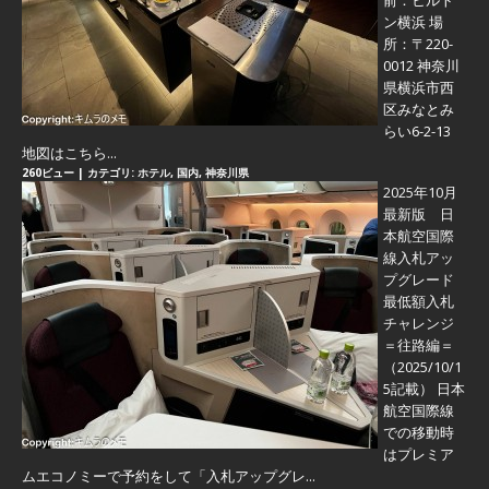
前：ヒルト
ン横浜 場
所：〒220-
0012 神奈川
県横浜市西
区みなとみ
らい6-2-13
地図はこちら...
260ビュー
|
カテゴリ:
ホテル
,
国内
,
神奈川県
2025年10月
最新版 日
本航空国際
線入札アッ
プグレード
最低額入札
チャレンジ
＝往路編＝
（2025/10/1
5記載） 日本
航空国際線
での移動時
はプレミア
ムエコノミーで予約をして「入札アップグレ...