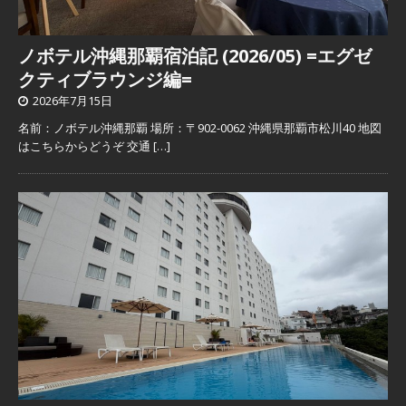
ノボテル沖縄那覇宿泊記 (2026/05) =エグゼ
クティブラウンジ編=
2026年7月15日
名前：ノボテル沖縄那覇 場所：〒902-0062 沖縄県那覇市松川40 地図
はこちらからどうぞ 交通
[…]