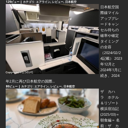
129ビュー
|
カテゴリ:
エアライン
,
レビュー
,
日本航空
日本航空国
際線マイル
アップグレ
ードキャン
セル待ちの
確率や確定
タイミング
の全容
（2024/02/2
4記載） 2023
年12月と
2024年1月に
続き、2024
年2月に再び日本航空の国際...
80ビュー
|
カテゴリ:
エアライン
,
レビュー
,
日本航空
ザ カハ
ラ ホテル
＆リゾート
横浜宿泊記
(2025/03)＝
朝食編＝
名
前：ザ カ