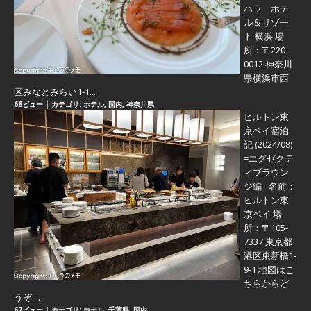
ハラ ホテ
ル＆リゾー
ト 横浜 場
所：〒220-
0012 神奈川
県横浜市西
区みなとみらい1-1...
68ビュー
|
カテゴリ:
ホテル
,
国内
,
神奈川県
ヒルトン東
京ベイ宿泊
記 (2024/08)
=エグゼクテ
ィブラウン
ジ編=
名前：
ヒルトン東
京ベイ 場
所：〒105-
7337 東京都
港区東新橋1-
9-1 地図はこ
ちらからど
うぞ ...
67ビュー
|
カテゴリ:
ホテル
,
千葉県
,
国内