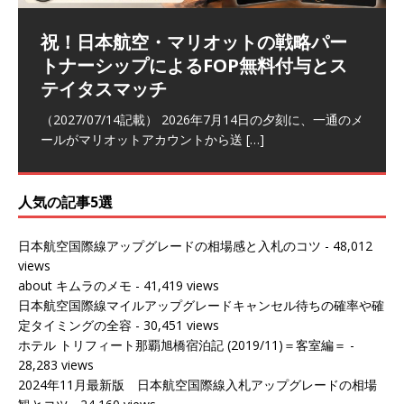
祝！日本航空・マリオットの戦略パー
ラウンジ 華 那覇空港 (2026/05)
The Coral Executive Lounge スワ
日本航空 羽田空港国際線ファースト
バンコクエアウェイズ スワンナプー
トナーシップによるFOP無料付与とス
ンナプーム国際空港国内線ラウンジ
クラスラウンジ (2026/01)
ム国際空港国内線ラウンジ (2026/01)
（2026/06/07記載） 2026年5月下旬の平日に那覇を訪れ
テイタスマッチ
(2026/01)
た際に利用した。 こちらのラウンジ
[…]
（2026/03/18記載） 2026年1月、毎年恒例の新年の羽田
（2026/03/13記載） 2026年1月上旬にバンコク経由でチ
～バンコクの移動の際に再びこちらの
ェンマイに向かう際に利用した。 今
[…]
[…]
（2027/07/14記載） 2026年7月14日の夕刻に、一通のメ
（2026/03/31記載） 2026年1月上旬にバンコク経由でチ
ールがマリオットアカウントから送
ェンマイに行く際に利用した。 バン
[…]
[…]
人気の記事5選
日本航空国際線アップグレードの相場感と入札のコツ
- 48,012
views
about キムラのメモ
- 41,419 views
日本航空国際線マイルアップグレードキャンセル待ちの確率や確
定タイミングの全容
- 30,451 views
ホテル トリフィート那覇旭橋宿泊記 (2019/11)＝客室編＝
-
28,283 views
2024年11月最新版 日本航空国際線入札アップグレードの相場