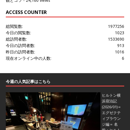
観とコツ
- 24,160 views
ACCESS COUNTER
総閲覧数:
1977256
今日の閲覧数:
1023
総訪問者数:
1533690
今日の訪問者数:
913
昨日の訪問者数:
1016
現在オンライン中の人数:
6
今週の人気記事はこちら
ヒルトン横
浜宿泊記
(2026/01)＝
エグゼクテ
ィブラウン
ジ編＝
名