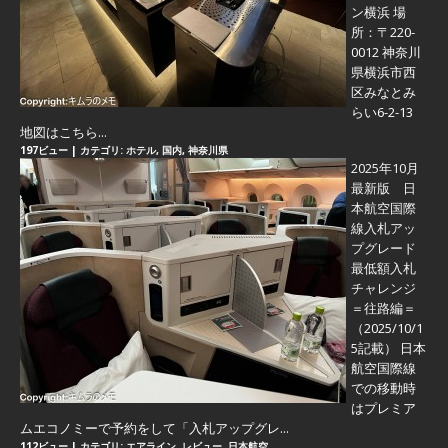
ン横浜 場
所：〒220-
0012 神奈川
県横浜市西
区みなとみ
らい6-2-13
地図はこちら...
197ビュー
|
カテゴリ:
ホテル
,
国内
,
神奈川県
2025年10月
最新版 日
本航空国際
線入札アッ
プグレード
最低額入札
チャレンジ
＝往路編＝
（2025/10/1
5記載） 日本
航空国際線
での移動時
はプレミア
ムエコノミーで予約をして「入札アップグレ...
112ビュー
|
カテゴリ:
エアライン
,
レビュー
,
日本航空