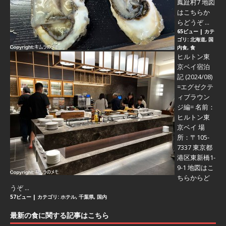
鳳趾村7 地図
はこちらか
らどうぞ ...
65ビュー
|
カテ
ゴリ:
北海道
,
国
内食
,
食
ヒルトン東
京ベイ宿泊
記 (2024/08)
=エグゼクテ
ィブラウン
ジ編=
名前：
ヒルトン東
京ベイ 場
所：〒105-
7337 東京都
港区東新橋1-
9-1 地図はこ
ちらからど
うぞ ...
57ビュー
|
カテゴリ:
ホテル
,
千葉県
,
国内
最新の食に関する記事はこちら