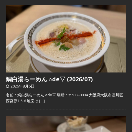
鯛白湯らーめん ○de▽ (2026/07)
2026年8月6日
名前：鯛白湯らーめん ○de▽ 場所：〒532-0004 大阪府大阪市淀川区
西宮原1-5-6 地図は
[…]