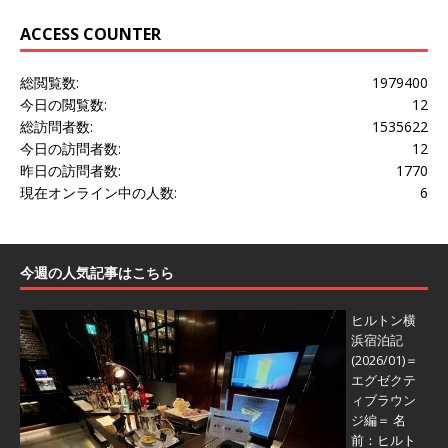
ACCESS COUNTER
総閲覧数:
1979400
今日の閲覧数:
12
総訪問者数:
1535622
今日の訪問者数:
12
昨日の訪問者数:
1770
現在オンライン中の人数:
6
今週の人気記事はこちら
ヒルトン横
浜宿泊記
(2026/01)＝
エグゼクテ
ィブラウン
ジ編＝
名
前：ヒルト