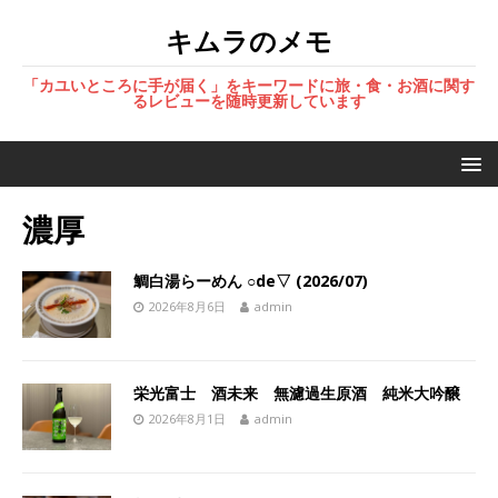
キムラのメモ
「カユいところに手が届く」をキーワードに旅・食・お酒に関す
るレビューを随時更新しています
濃厚
鯛白湯らーめん ○de▽ (2026/07)
2026年8月6日
admin
栄光富士 酒未来 無濾過生原酒 純米大吟醸
2026年8月1日
admin