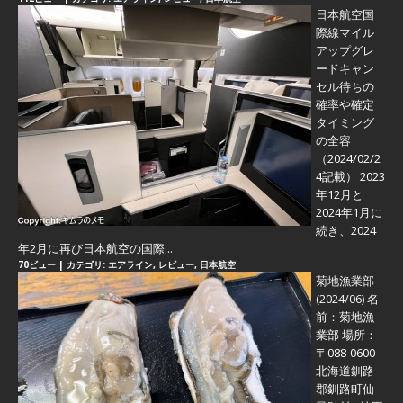
日本航空国
際線マイル
アップグレ
ードキャン
セル待ちの
確率や確定
タイミング
の全容
（2024/02/2
4記載） 2023
年12月と
2024年1月に
続き、2024
年2月に再び日本航空の国際...
70ビュー
|
カテゴリ:
エアライン
,
レビュー
,
日本航空
菊地漁業部
(2024/06)
名
前：菊地漁
業部 場所：
〒088-0600
北海道釧路
郡釧路町仙