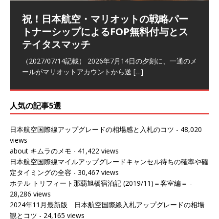
祝！日本航空・マリオットの戦略パー
ラウンジ 華 那覇空港 (2026/05)
The Coral Executive Lounge スワ
日本航空 羽田空港国際線ファースト
バンコクエアウェイズ スワンナプー
トナーシップによるFOP無料付与とス
ンナプーム国際空港国内線ラウンジ
クラスラウンジ (2026/01)
ム国際空港国内線ラウンジ (2026/01)
（2026/06/07記載） 2026年5月下旬の平日に那覇を訪れ
テイタスマッチ
(2026/01)
た際に利用した。 こちらのラウンジ
[…]
（2026/03/18記載） 2026年1月、毎年恒例の新年の羽田
（2026/03/13記載） 2026年1月上旬にバンコク経由でチ
～バンコクの移動の際に再びこちらの
ェンマイに向かう際に利用した。 今
[…]
[…]
（2027/07/14記載） 2026年7月14日の夕刻に、一通のメ
（2026/03/31記載） 2026年1月上旬にバンコク経由でチ
ールがマリオットアカウントから送
ェンマイに行く際に利用した。 バン
[…]
[…]
人気の記事5選
日本航空国際線アップグレードの相場感と入札のコツ
- 48,020
views
about キムラのメモ
- 41,422 views
日本航空国際線マイルアップグレードキャンセル待ちの確率や確
定タイミングの全容
- 30,467 views
ホテル トリフィート那覇旭橋宿泊記 (2019/11)＝客室編＝
-
28,286 views
2024年11月最新版 日本航空国際線入札アップグレードの相場
観とコツ
- 24,165 views