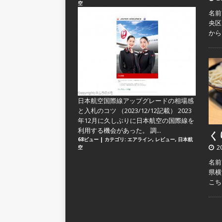
空
名前
央区
か
日本航空国際線アップグレードの相場感
と入札のコツ
（2023/12/12記載） 2023
年12月に久しぶりに日本航空の国際線を
利用する機会があった。 調...
くり
68ビュー
|
カテゴリ:
エアライン
,
レビュー
,
日本航
2
空
名前
県横
こ