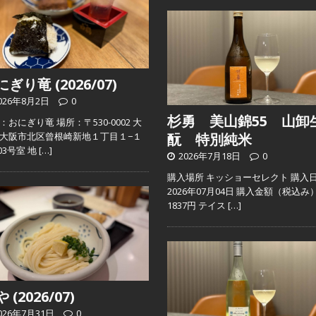
ぎり竜 (2026/07)
026年8月2日
0
杉勇 美山錦55 山卸
：おにぎり竜 場所：〒530-0002 大
大阪市北区曾根崎新地１丁目１−１
酛 特別純米
103号室 地
[…]
2026年7月18日
0
購入場所 キッショーセレクト 購入
2026年07月04日 購入金額（税込み
1837円 テイス
[…]
 (2026/07)
026年7月31日
0