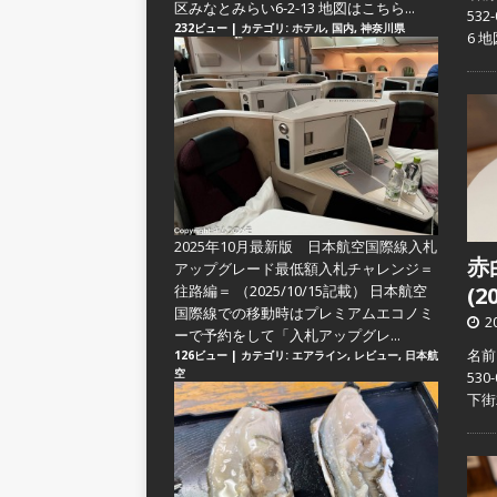
区みなとみらい6-2-13 地図はこちら...
53
232ビュー
|
カテゴリ:
ホテル
,
国内
,
神奈川県
6 
2025年10月最新版 日本航空国際線入札
赤
アップグレード最低額入札チャレンジ＝
往路編＝
（2025/10/15記載） 日本航空
(2
国際線での移動時はプレミアムエコノミ
2
ーで予約をして「入札アップグレ...
名前
126ビュー
|
カテゴリ:
エアライン
,
レビュー
,
日本航
空
53
下街