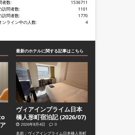
問者数:
1536711
の訪問者数:
1101
の訪問者数:
1770
オンライン中の人数:
4
最新のホテルに関する記事はこちら
ヴィアインプライム日本
to
橋人形町宿泊記 (2026/07)
ア
2026年8月4日
0
名前：ヴィアインプライム日本橋人形町