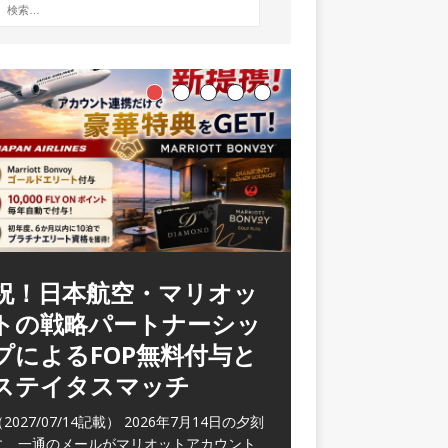
祝！日本航空・マリオッ
ラウンジ 華 那覇空港
トの戦略パートナーシッ
(2026/05)
プによるFOP無料付与と
2026/06/07記載） 2026年5月下旬の平日
ステイタスマッチ
に那覇を訪れた際に利用した。 こちらのラ
ウンジ
[…]
2027/07/14記載） 2026年7月14日の夕刻
に、一通のメールがマリオットアカウント