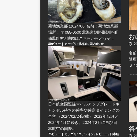
菊地漁業部 (2024/06)
名前：菊地漁業部
場所： 〒088-0600 北海道釧路郡釧路町
おに
仙鳳趾村7 地図はこちらからどうぞ ...
2
80ビュー
|
カテゴリ:
北海道
,
国内食
,
食
名前
阪府
６ 
日本航空国際線マイルアップグレードキ
ャンセル待ちの確率や確定タイミングの
全容
（2024/02/24記載） 2023年12月と
2024年1月に続き、2024年2月に再び日
谷や
本航空の国際...
75ビュー
|
カテゴリ:
エアライン
,
レビュー
,
日本航
2