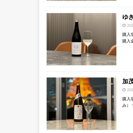
ゆ
20
購入場
購入金
加
20
購入場
み） 