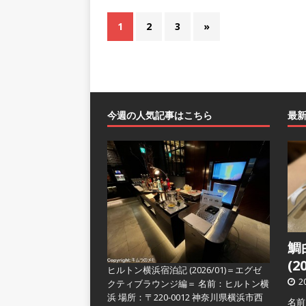
1
2
3
»
今週の人気記事はこちら
最
鯛
(2
ヒルトン横浜宿泊記 (2026/01)＝エグゼ
2
クティブラウンジ編＝
名前：ヒルトン横
浜 場所：〒220-0012 神奈川県横浜市西
名前