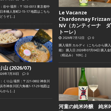
：谷や 場所：〒103-0013 東京都中
日本橋人形町2-15-17 地図はこちら
Le Vacanze
らどうぞ
[…]
Chardonnay Frizzan
NV（カンティーナ ダ
トーレ）
2026年7月12日
0
購入場所 カルディ（こちらから購
能） 購入日 2026年07月04日 購入
（税込み） 109
[…]
山 (2026/07)
026年7月30日
0
：くり山 場所：〒221-0802 神奈川
浜市神奈川区六角橋1-17-29 地図は
ちらから
[…]
河童の純米吟醸 純米