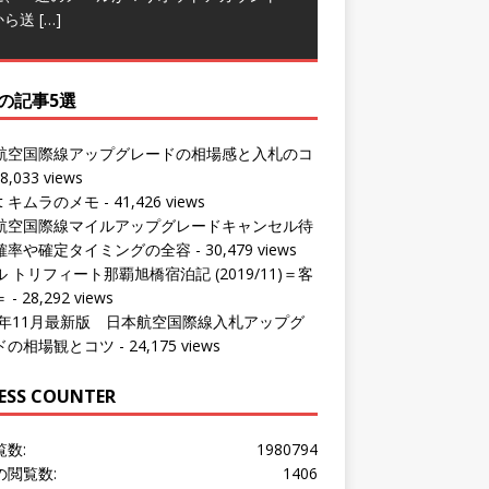
から送
[…]
の記事5選
航空国際線アップグレードの相場感と入札のコ
8,033 views
ut キムラのメモ
- 41,426 views
航空国際線マイルアップグレードキャンセル待
確率や確定タイミングの全容
- 30,479 views
 トリフィート那覇旭橋宿泊記 (2019/11)＝客
＝
- 28,292 views
24年11月最新版 日本航空国際線入札アップグ
ドの相場観とコツ
- 24,175 views
ESS COUNTER
覧数:
1980794
の閲覧数:
1406