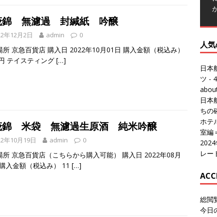
茂錦 無濾過 封緘紙 吟醸
22年12月2日
admin
0
人気
所 京急百貨店 購入日 2022年10月01日 購入金額（税込み）
4円 テイスティング
[…]
日本
ツ
- 4
abo
日本
ちの
ホテル
茂錦 米袋 無濾過生原酒 純米吟醸
室編
22年10月19日
admin
0
20
レー
場所 京急百貨店（こちらから購入可能） 購入日 2022年08月
 購入金額（税込み） 11
[…]
ACC
総閲
今日