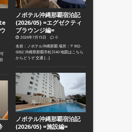
ノボテル沖縄那覇宿泊記
te
(2026/05) =エグゼクティ
ウ
ブラウンジ編=
2026年7月15日
0
名前：ノボテル沖縄那覇 場所：〒902-
0062 沖縄県那覇市松川40 地図はこちら
入可
からどうぞ 交通
[…]
金額
ノボテル沖縄那覇宿泊記
吟
(2026/05) =施設編=