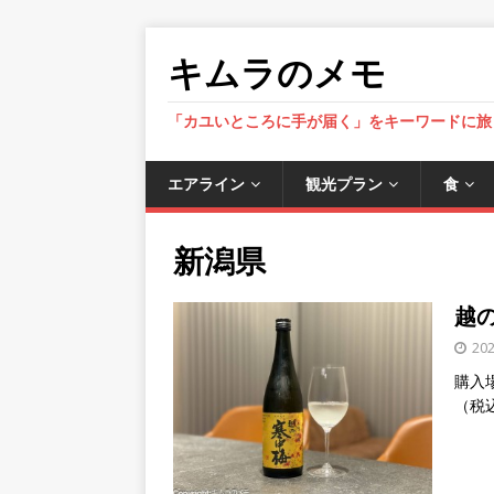
キムラのメモ
「カユいところに手が届く」をキーワードに旅
エアライン
観光プラン
食
新潟県
越
20
購入
（税込