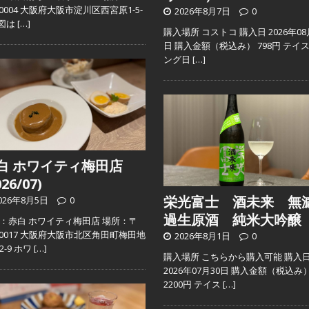
2-0004 大阪府大阪市淀川区西宮原1-5-
2026年8月7日
0
地図は
[…]
購入場所 コストコ 購入日 2026年08
日 購入金額（税込み） 798円 テイ
ング日
[…]
白 ホワイティ梅田店
026/07)
栄光富士 酒未来 無
026年8月5日
0
過生原酒 純米大吟醸
：赤白 ホワイティ梅田店 場所：〒
0-0017 大阪府大阪市北区角田町梅田地
2026年8月1日
0
2-9 ホワ
[…]
購入場所 こちらから購入可能 購入
2026年07月30日 購入金額（税込み
2200円 テイス
[…]