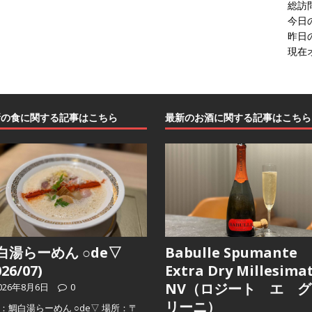
総訪
今日
昨日
現在
新の食に関する記事はこちら
最新のお酒に関する記事はこちら
白湯らーめん ○de▽
Babulle Spumante
026/07)
Extra Dry Millesima
NV（ロジート エ グ
026年8月6日
0
リーニ）
：鯛白湯らーめん ○de▽ 場所：〒