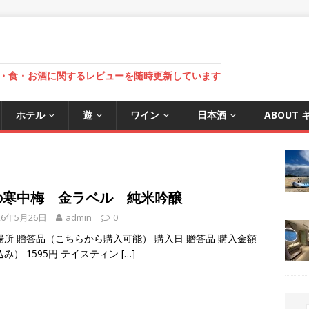
・食・お酒に関するレビューを随時更新しています
ホテル
遊
ワイン
日本酒
ABOUT
の寒中梅 金ラベル 純米吟醸
26年5月26日
admin
0
場所 贈答品（こちらから購入可能） 購入日 贈答品 購入金額
み） 1595円 テイスティン
[…]