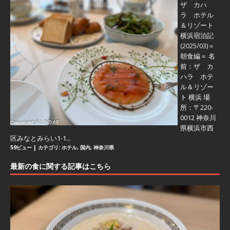
ザ カハ
ラ ホテル
＆リゾート
横浜宿泊記
(2025/03)＝
朝食編＝
名
前：ザ カ
ハラ ホテ
ル＆リゾー
ト 横浜 場
所：〒220-
0012 神奈川
県横浜市西
区みなとみらい1-1...
59ビュー
|
カテゴリ:
ホテル
,
国内
,
神奈川県
最新の食に関する記事はこちら