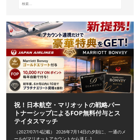
祝！日本航空・マリオットの戦略パー
ラウンジ 華 那覇空港 (2026/05)
The Coral Executive Lounge スワ
日本航空 羽田空港国際線ファースト
バンコクエアウェイズ スワンナプー
トナーシップによるFOP無料付与とス
ンナプーム国際空港国内線ラウンジ
クラスラウンジ (2026/01)
ム国際空港国内線ラウンジ (2026/01)
（2026/06/07記載） 2026年5月下旬の平日に那覇を訪れ
テイタスマッチ
(2026/01)
た際に利用した。 こちらのラウンジ
[…]
（2026/03/18記載） 2026年1月、毎年恒例の新年の羽田
（2026/03/13記載） 2026年1月上旬にバンコク経由でチ
～バンコクの移動の際に再びこちらの
ェンマイに向かう際に利用した。 今
[…]
[…]
（2027/07/14記載） 2026年7月14日の夕刻に、一通のメ
（2026/03/31記載） 2026年1月上旬にバンコク経由でチ
ールがマリオットアカウントから送
ェンマイに行く際に利用した。 バン
[…]
[…]