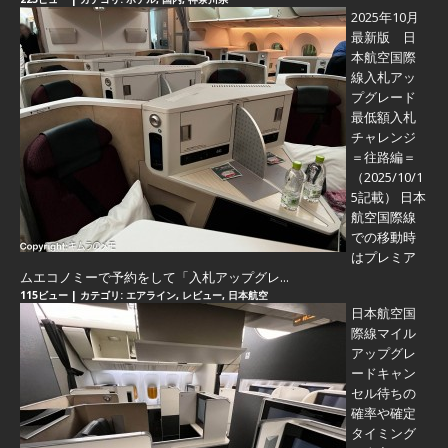
2025年10月
最新版 日
本航空国際
線入札アッ
プグレード
最低額入札
チャレンジ
＝往路編＝
（2025/10/1
5記載） 日本
航空国際線
での移動時
はプレミア
ムエコノミーで予約をして「入札アップグレ...
115ビュー
|
カテゴリ:
エアライン
,
レビュー
,
日本航空
日本航空国
際線マイル
アップグレ
ードキャン
セル待ちの
確率や確定
タイミング