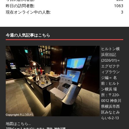
昨日の訪問者数:
1063
現在オンライン中の人数:
3
今週の人気記事はこちら
ヒルトン横
浜宿泊記
(2026/01)＝
エグゼクテ
ィブラウン
ジ編＝
名
前：ヒルト
ン横浜 場
所：〒220-
0012 神奈川
県横浜市西
区みなとみ
らい6-2-13
地図はこちら...
223ビュー
|
カテゴリ:
ホテル
,
国内
,
神奈川県