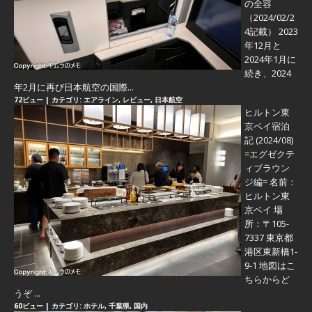
の全容
（2024/02/2
4記載） 2023
年12月と
2024年1月に
続き、2024
年2月に再び日本航空の国際...
72ビュー
|
カテゴリ:
エアライン
,
レビュー
,
日本航空
ヒルトン東
京ベイ宿泊
記 (2024/08)
=エグゼクテ
ィブラウン
ジ編=
名前：
ヒルトン東
京ベイ 場
所：〒105-
7337 東京都
港区東新橋1-
9-1 地図はこ
ちらからど
うぞ ...
60ビュー
|
カテゴリ:
ホテル
,
千葉県
,
国内