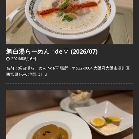
鯛白湯らーめん ○de▽ (2026/07)
2026年8月6日
名前：鯛白湯らーめん ○de▽ 場所：〒532-0004 大阪府大阪市淀川区
西宮原1-5-6 地図は
[…]