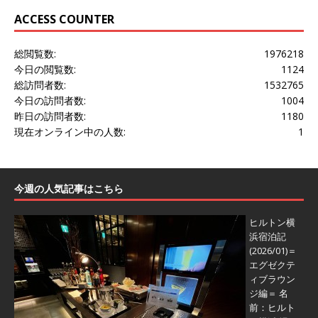
ACCESS COUNTER
総閲覧数:
1976218
今日の閲覧数:
1124
総訪問者数:
1532765
今日の訪問者数:
1004
昨日の訪問者数:
1180
現在オンライン中の人数:
1
今週の人気記事はこちら
ヒルトン横
浜宿泊記
(2026/01)＝
エグゼクテ
ィブラウン
ジ編＝
名
前：ヒルト