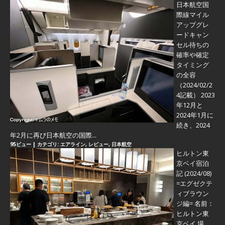
日本航空国
際線マイル
アップグレ
ードキャン
セル待ちの
確率や確定
タイミング
の全容
（2024/02/2
4記載） 2023
年12月と
2024年1月に
続き、2024
年2月に再び日本航空の国際...
95ビュー
|
カテゴリ:
エアライン
,
レビュー
,
日本航空
ヒルトン東
京ベイ宿泊
記 (2024/08)
=エグゼクテ
ィブラウン
ジ編=
名前：
ヒルトン東
京ベイ 場