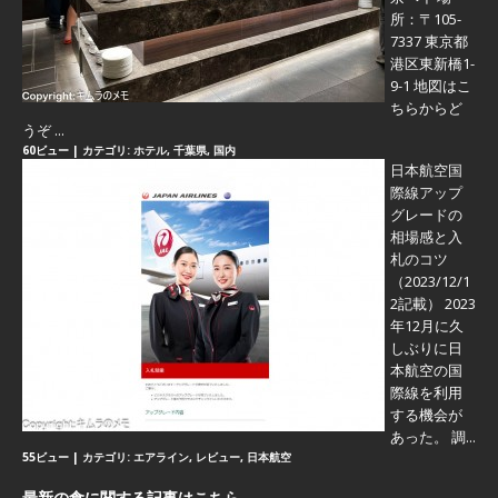
所：〒105-
7337 東京都
港区東新橋1-
9-1 地図はこ
ちらからど
うぞ ...
60ビュー
|
カテゴリ:
ホテル
,
千葉県
,
国内
日本航空国
際線アップ
グレードの
相場感と入
札のコツ
（2023/12/1
2記載） 2023
年12月に久
しぶりに日
本航空の国
際線を利用
する機会が
あった。 調...
55ビュー
|
カテゴリ:
エアライン
,
レビュー
,
日本航空
最新の食に関する記事はこちら