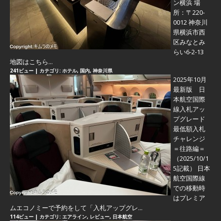
ン横浜 場
所：〒220-
0012 神奈川
県横浜市西
区みなとみ
らい6-2-13
地図はこちら...
241ビュー
|
カテゴリ:
ホテル
,
国内
,
神奈川県
2025年10月
最新版 日
本航空国際
線入札アッ
プグレード
最低額入札
チャレンジ
＝往路編＝
（2025/10/1
5記載） 日本
航空国際線
での移動時
はプレミア
ムエコノミーで予約をして「入札アップグレ...
114ビュー
|
カテゴリ:
エアライン
,
レビュー
,
日本航空