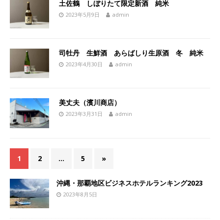
土佐鶴 しぼりたて限定新酒 純米
2023年5月9日
admin
司牡丹 生鮮酒 あらばしり生原酒 冬 純米
2023年4月30日
admin
美丈夫（濱川商店）
2023年3月31日
admin
1
2
…
5
»
沖縄・那覇地区ビジネスホテルランキング2023
2023年8月5日