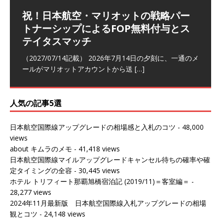
祝！日本航空・マリオットの戦略パー
ラウンジ 華 那覇空港 (2026/05)
The Coral Executive Lounge スワ
日本航空 羽田空港国際線ファースト
バンコクエアウェイズ スワンナプー
トナーシップによるFOP無料付与とス
ンナプーム国際空港国内線ラウンジ
クラスラウンジ (2026/01)
ム国際空港国内線ラウンジ (2026/01)
（2026/06/07記載） 2026年5月下旬の平日に那覇を訪れ
テイタスマッチ
(2026/01)
た際に利用した。 こちらのラウンジ
[…]
（2026/03/18記載） 2026年1月、毎年恒例の新年の羽田
（2026/03/13記載） 2026年1月上旬にバンコク経由でチ
～バンコクの移動の際に再びこちらの
ェンマイに向かう際に利用した。 今
[…]
[…]
（2027/07/14記載） 2026年7月14日の夕刻に、一通のメ
（2026/03/31記載） 2026年1月上旬にバンコク経由でチ
ールがマリオットアカウントから送
ェンマイに行く際に利用した。 バン
[…]
[…]
人気の記事5選
日本航空国際線アップグレードの相場感と入札のコツ
- 48,000
views
about キムラのメモ
- 41,418 views
日本航空国際線マイルアップグレードキャンセル待ちの確率や確
定タイミングの全容
- 30,445 views
ホテル トリフィート那覇旭橋宿泊記 (2019/11)＝客室編＝
-
28,277 views
2024年11月最新版 日本航空国際線入札アップグレードの相場
観とコツ
- 24,148 views