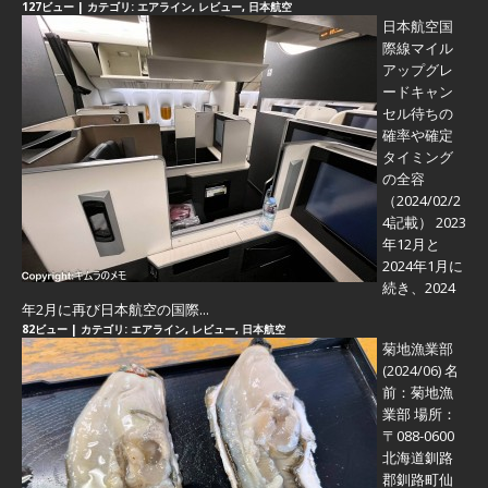
127ビュー
|
カテゴリ:
エアライン
,
レビュー
,
日本航空
日本航空国
際線マイル
アップグレ
ードキャン
セル待ちの
確率や確定
タイミング
の全容
（2024/02/2
4記載） 2023
年12月と
2024年1月に
続き、2024
年2月に再び日本航空の国際...
82ビュー
|
カテゴリ:
エアライン
,
レビュー
,
日本航空
菊地漁業部
(2024/06)
名
前：菊地漁
業部 場所：
〒088-0600
北海道釧路
郡釧路町仙