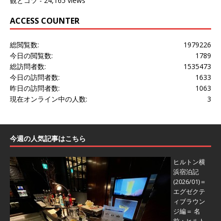
観とコツ
- 24,165 views
ACCESS COUNTER
総閲覧数:
1979226
今日の閲覧数:
1789
総訪問者数:
1535473
今日の訪問者数:
1633
昨日の訪問者数:
1063
現在オンライン中の人数:
3
今週の人気記事はこちら
ヒルトン横
浜宿泊記
(2026/01)＝
エグゼクテ
ィブラウン
ジ編＝
名