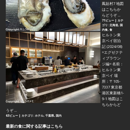
鳳趾村7 地図
はこちらか
らどうぞ ...
71ビュー
|
カテ
ゴリ:
北海道
,
国
内食
,
食
ヒルトン東
京ベイ宿泊
記 (2024/08)
=エグゼクテ
ィブラウン
ジ編=
名前：
ヒルトン東
京ベイ 場
所：〒105-
7337 東京都
港区東新橋1-
9-1 地図はこ
ちらからど
うぞ ...
63ビュー
|
カテゴリ:
ホテル
,
千葉県
,
国内
最新の食に関する記事はこちら