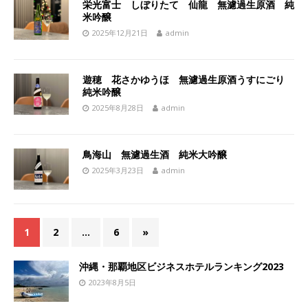
栄光富士 しぼりたて 仙龍 無濾過生原酒 純
米吟醸
2025年12月21日
admin
遊穂 花さかゆうほ 無濾過生原酒うすにごり
純米吟醸
2025年8月28日
admin
鳥海山 無濾過生酒 純米大吟醸
2025年3月23日
admin
1
2
…
6
»
沖縄・那覇地区ビジネスホテルランキング2023
2023年8月5日