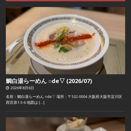
鯛白湯らーめん ○de▽ (2026/07)
2026年8月6日
名前：鯛白湯らーめん ○de▽ 場所：〒532-0004 大阪府大阪市淀川区
西宮原1-5-6 地図は
[…]