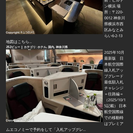
前：ヒルト
ン横浜 場
所：〒220-
0012 神奈川
県横浜市西
区みなとみ
らい6-2-13
地図はこちら...
252ビュー
|
カテゴリ:
ホテル
,
国内
,
神奈川県
2025年10月
最新版 日
本航空国際
線入札アッ
プグレード
最低額入札
チャレンジ
＝往路編＝
（2025/10/1
5記載） 日本
航空国際線
での移動時
はプレミア
ムエコノミーで予約をして「入札アップグレ...