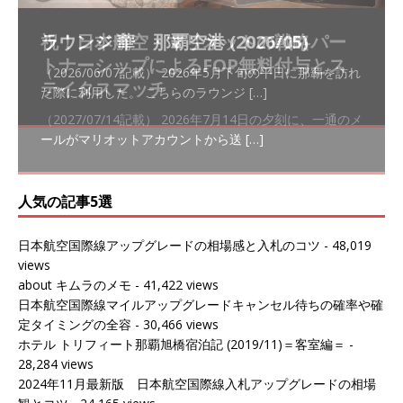
祝！日本航空・マリオットの戦略パー
ラウンジ 華 那覇空港 (2026/05)
The Coral Executive Lounge スワ
日本航空 羽田空港国際線ファースト
バンコクエアウェイズ スワンナプー
トナーシップによるFOP無料付与とス
ンナプーム国際空港国内線ラウンジ
クラスラウンジ (2026/01)
ム国際空港国内線ラウンジ (2026/01)
（2026/06/07記載） 2026年5月下旬の平日に那覇を訪れ
テイタスマッチ
(2026/01)
た際に利用した。 こちらのラウンジ
[…]
（2026/03/18記載） 2026年1月、毎年恒例の新年の羽田
（2026/03/13記載） 2026年1月上旬にバンコク経由でチ
～バンコクの移動の際に再びこちらの
ェンマイに向かう際に利用した。 今
[…]
[…]
（2027/07/14記載） 2026年7月14日の夕刻に、一通のメ
（2026/03/31記載） 2026年1月上旬にバンコク経由でチ
ールがマリオットアカウントから送
ェンマイに行く際に利用した。 バン
[…]
[…]
人気の記事5選
日本航空国際線アップグレードの相場感と入札のコツ
- 48,019
views
about キムラのメモ
- 41,422 views
日本航空国際線マイルアップグレードキャンセル待ちの確率や確
定タイミングの全容
- 30,466 views
ホテル トリフィート那覇旭橋宿泊記 (2019/11)＝客室編＝
-
28,284 views
2024年11月最新版 日本航空国際線入札アップグレードの相場