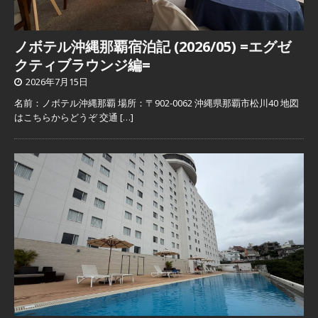
ノボテル沖縄那覇宿泊記 (2026/05) =エグゼ
クティブラウンジ編=
2026年7月15日
名前：ノボテル沖縄那覇 場所：〒902-0062 沖縄県那覇市松川40 地図
はこちらからどうぞ 交通
[…]