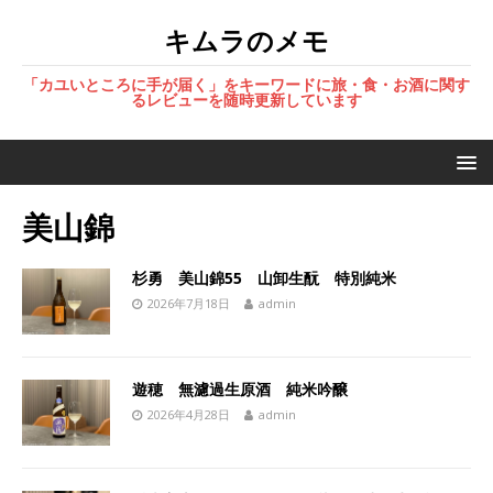
キムラのメモ
「カユいところに手が届く」をキーワードに旅・食・お酒に関す
るレビューを随時更新しています
美山錦
杉勇 美山錦55 山卸生酛 特別純米
2026年7月18日
admin
遊穂 無濾過生原酒 純米吟醸
2026年4月28日
admin