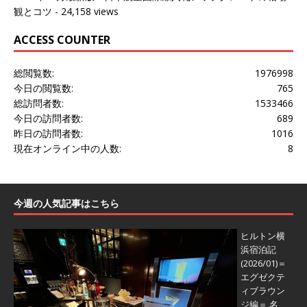
観とコツ
- 24,158 views
ACCESS COUNTER
総閲覧数:
1976998
今日の閲覧数:
765
総訪問者数:
1533466
今日の訪問者数:
689
昨日の訪問者数:
1016
現在オンライン中の人数:
8
今週の人気記事はこちら
ヒルトン横
浜宿泊記
(2026/01)＝
エグゼクテ
ィブラウン
ジ編＝
名