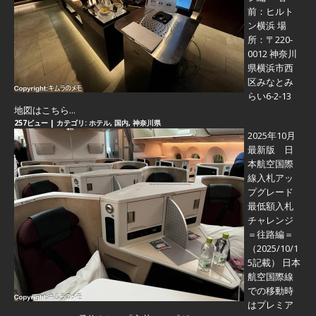
前：ヒルト
ン横浜 場
所：〒220-
0012 神奈川
県横浜市西
区みなとみ
らい6-2-13
地図はこちら...
257ビュー
|
カテゴリ:
ホテル
,
国内
,
神奈川県
2025年10月
最新版 日
本航空国際
線入札アッ
プグレード
最低額入札
チャレンジ
＝往路編＝
（2025/10/1
5記載） 日本
航空国際線
での移動時
はプレミア