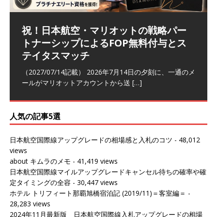
祝！日本航空・マリオットの戦略パー
ラウンジ 華 那覇空港 (2026/05)
The Coral Executive Lounge スワ
日本航空 羽田空港国際線ファースト
バンコクエアウェイズ スワンナプー
トナーシップによるFOP無料付与とス
ンナプーム国際空港国内線ラウンジ
クラスラウンジ (2026/01)
ム国際空港国内線ラウンジ (2026/01)
（2026/06/07記載） 2026年5月下旬の平日に那覇を訪れ
テイタスマッチ
(2026/01)
た際に利用した。 こちらのラウンジ
[…]
（2026/03/18記載） 2026年1月、毎年恒例の新年の羽田
（2026/03/13記載） 2026年1月上旬にバンコク経由でチ
～バンコクの移動の際に再びこちらの
ェンマイに向かう際に利用した。 今
[…]
[…]
（2027/07/14記載） 2026年7月14日の夕刻に、一通のメ
（2026/03/31記載） 2026年1月上旬にバンコク経由でチ
ールがマリオットアカウントから送
ェンマイに行く際に利用した。 バン
[…]
[…]
人気の記事5選
日本航空国際線アップグレードの相場感と入札のコツ
- 48,012
views
about キムラのメモ
- 41,419 views
日本航空国際線マイルアップグレードキャンセル待ちの確率や確
定タイミングの全容
- 30,447 views
ホテル トリフィート那覇旭橋宿泊記 (2019/11)＝客室編＝
-
28,283 views
2024年11月最新版 日本航空国際線入札アップグレードの相場