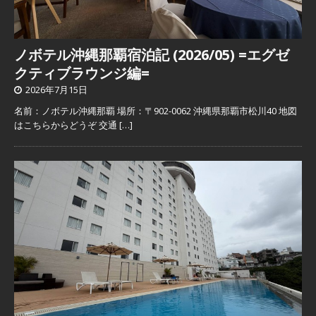
ノボテル沖縄那覇宿泊記 (2026/05) =エグゼ
クティブラウンジ編=
2026年7月15日
名前：ノボテル沖縄那覇 場所：〒902-0062 沖縄県那覇市松川40 地図
はこちらからどうぞ 交通
[…]