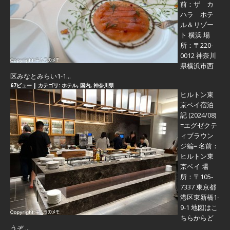
前：ザ カ
ハラ ホテ
ル＆リゾー
ト 横浜 場
所：〒220-
0012 神奈川
県横浜市西
区みなとみらい1-1...
67ビュー
|
カテゴリ:
ホテル
,
国内
,
神奈川県
ヒルトン東
京ベイ宿泊
記 (2024/08)
=エグゼクテ
ィブラウン
ジ編=
名前：
ヒルトン東
京ベイ 場
所：〒105-
7337 東京都
港区東新橋1-
9-1 地図はこ
ちらからど
うぞ ...