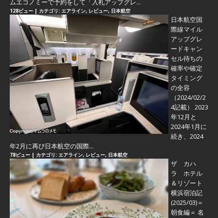
ムエコノミーで予約をして「入札アップグレ...
128ビュー
|
カテゴリ:
エアライン
,
レビュー
,
日本航空
日本航空国
際線マイル
アップグレ
ードキャン
セル待ちの
確率や確定
タイミング
の全容
（2024/02/2
4記載） 2023
年12月と
2024年1月に
続き、2024
年2月に再び日本航空の国際...
78ビュー
|
カテゴリ:
エアライン
,
レビュー
,
日本航空
ザ カハ
ラ ホテル
＆リゾート
横浜宿泊記
(2025/03)＝
朝食編＝
名