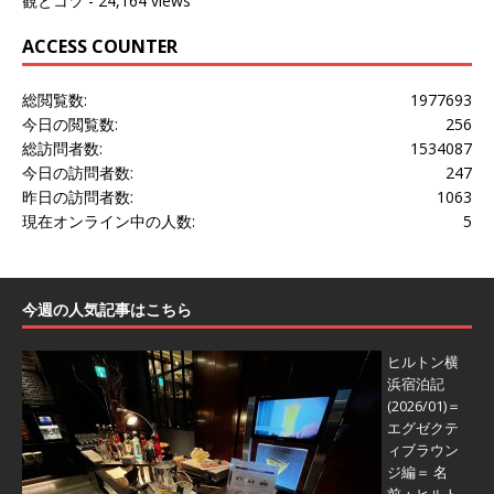
観とコツ
- 24,164 views
ACCESS COUNTER
総閲覧数:
1977693
今日の閲覧数:
256
総訪問者数:
1534087
今日の訪問者数:
247
昨日の訪問者数:
1063
現在オンライン中の人数:
5
今週の人気記事はこちら
ヒルトン横
浜宿泊記
(2026/01)＝
エグゼクテ
ィブラウン
ジ編＝
名