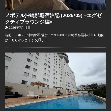
ノボテル沖縄那覇宿泊記 (2026/05) =エグゼ
クティブラウンジ編=
2026年7月15日
名前：ノボテル沖縄那覇 場所：〒902-0062 沖縄県那覇市松川40 地図
はこちらからどうぞ 交通
[…]