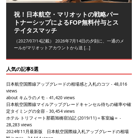
祝！日本航空・マリオットの戦略パー
ラウンジ 華 那覇空港 (2026/05)
The Coral Executive Lounge スワ
日本航空 羽田空港国際線ファースト
バンコクエアウェイズ スワンナプー
トナーシップによるFOP無料付与とス
ンナプーム国際空港国内線ラウンジ
クラスラウンジ (2026/01)
ム国際空港国内線ラウンジ (2026/01)
（2026/06/07記載） 2026年5月下旬の平日に那覇を訪れ
テイタスマッチ
(2026/01)
た際に利用した。 こちらのラウンジ
[…]
（2026/03/18記載） 2026年1月、毎年恒例の新年の羽田
（2026/03/13記載） 2026年1月上旬にバンコク経由でチ
～バンコクの移動の際に再びこちらの
ェンマイに向かう際に利用した。 今
[…]
[…]
（2027/07/14記載） 2026年7月14日の夕刻に、一通のメ
（2026/03/31記載） 2026年1月上旬にバンコク経由でチ
ールがマリオットアカウントから送
ェンマイに行く際に利用した。 バン
[…]
[…]
人気の記事5選
日本航空国際線アップグレードの相場感と入札のコツ
- 48,016
views
about キムラのメモ
- 41,420 views
日本航空国際線マイルアップグレードキャンセル待ちの確率や確
定タイミングの全容
- 30,454 views
ホテル トリフィート那覇旭橋宿泊記 (2019/11)＝客室編＝
-
28,283 views
2024年11月最新版 日本航空国際線入札アップグレードの相場