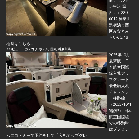
前：ヒルト
ン横浜 場
所：〒220-
0012 神奈川
県横浜市西
区みなとみ
らい6-2-13
地図はこちら...
223ビュー
|
カテゴリ:
ホテル
,
国内
,
神奈川県
2025年10月
最新版 日
本航空国際
線入札アッ
プグレード
最低額入札
チャレンジ
＝往路編＝
（2025/10/1
5記載） 日本
航空国際線
での移動時
はプレミア
ムエコノミーで予約をして「入札アップグレ...