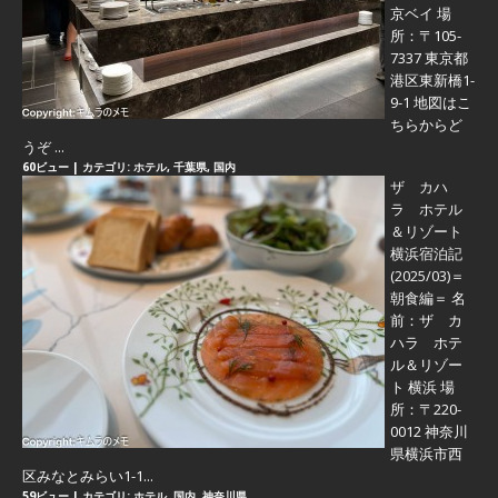
京ベイ 場
所：〒105-
7337 東京都
港区東新橋1-
9-1 地図はこ
ちらからど
うぞ ...
60ビュー
|
カテゴリ:
ホテル
,
千葉県
,
国内
ザ カハ
ラ ホテル
＆リゾート
横浜宿泊記
(2025/03)＝
朝食編＝
名
前：ザ カ
ハラ ホテ
ル＆リゾー
ト 横浜 場
所：〒220-
0012 神奈川
県横浜市西
区みなとみらい1-1...
59ビュー
|
カテゴリ:
ホテル
,
国内
,
神奈川県