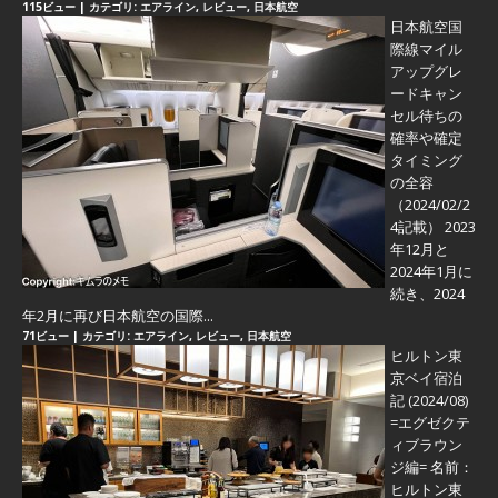
115ビュー
|
カテゴリ:
エアライン
,
レビュー
,
日本航空
日本航空国
際線マイル
アップグレ
ードキャン
セル待ちの
確率や確定
タイミング
の全容
（2024/02/2
4記載） 2023
年12月と
2024年1月に
続き、2024
年2月に再び日本航空の国際...
71ビュー
|
カテゴリ:
エアライン
,
レビュー
,
日本航空
ヒルトン東
京ベイ宿泊
記 (2024/08)
=エグゼクテ
ィブラウン
ジ編=
名前：
ヒルトン東