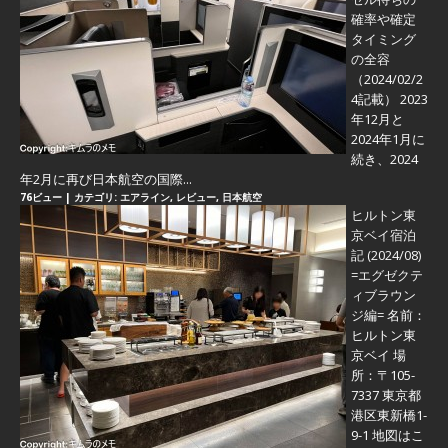
確率や確定
タイミング
の全容
（2024/02/2
4記載） 2023
年12月と
2024年1月に
続き、2024
年2月に再び日本航空の国際...
76ビュー
|
カテゴリ:
エアライン
,
レビュー
,
日本航空
ヒルトン東
京ベイ宿泊
記 (2024/08)
=エグゼクテ
ィブラウン
ジ編=
名前：
ヒルトン東
京ベイ 場
所：〒105-
7337 東京都
港区東新橋1-
9-1 地図はこ