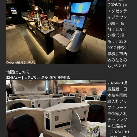
(2026/01)＝
エグゼクテ
ィブラウン
ジ編＝
名
前：ヒルト
ン横浜 場
所：〒220-
0012 神奈川
県横浜市西
区みなとみ
らい6-2-13
地図はこちら...
224ビュー
|
カテゴリ:
ホテル
,
国内
,
神奈川県
2025年10月
最新版 日
本航空国際
線入札アッ
プグレード
最低額入札
チャレンジ
＝往路編＝
（2025/10/1