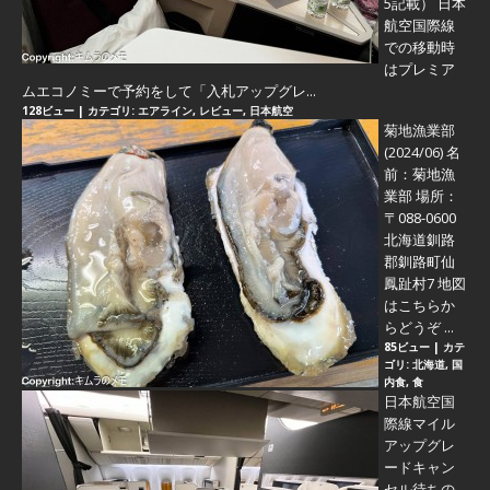
5記載） 日本
航空国際線
での移動時
はプレミア
ムエコノミーで予約をして「入札アップグレ...
128ビュー
|
カテゴリ:
エアライン
,
レビュー
,
日本航空
菊地漁業部
(2024/06)
名
前：菊地漁
業部 場所：
〒088-0600
北海道釧路
郡釧路町仙
鳳趾村7 地図
はこちらか
らどうぞ ...
85ビュー
|
カテ
ゴリ:
北海道
,
国
内食
,
食
日本航空国
際線マイル
アップグレ
ードキャン
セル待ちの