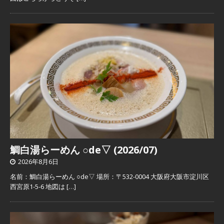
鯛白湯らーめん ○de▽ (2026/07)
2026年8月6日
名前：鯛白湯らーめん ○de▽ 場所：〒532-0004 大阪府大阪市淀川区
西宮原1-5-6 地図は
[…]