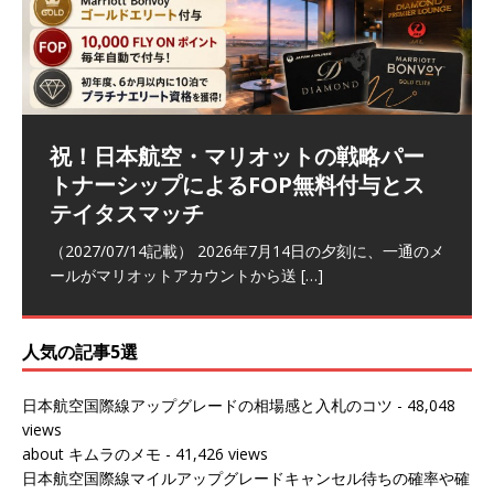
祝！日本航空・マリオットの戦略パー
ラウンジ 華 那覇空港 (2026/05)
The Coral Executive Lounge スワ
日本航空 羽田空港国際線ファースト
バンコクエアウェイズ スワンナプー
トナーシップによるFOP無料付与とス
ンナプーム国際空港国内線ラウンジ
クラスラウンジ (2026/01)
ム国際空港国内線ラウンジ (2026/01)
（2026/06/07記載） 2026年5月下旬の平日に那覇を訪れ
テイタスマッチ
(2026/01)
た際に利用した。 こちらのラウンジ
[…]
（2026/03/18記載） 2026年1月、毎年恒例の新年の羽田
（2026/03/13記載） 2026年1月上旬にバンコク経由でチ
～バンコクの移動の際に再びこちらの
ェンマイに向かう際に利用した。 今
[…]
[…]
（2027/07/14記載） 2026年7月14日の夕刻に、一通のメ
（2026/03/31記載） 2026年1月上旬にバンコク経由でチ
ールがマリオットアカウントから送
ェンマイに行く際に利用した。 バン
[…]
[…]
人気の記事5選
日本航空国際線アップグレードの相場感と入札のコツ
- 48,048
views
about キムラのメモ
- 41,426 views
日本航空国際線マイルアップグレードキャンセル待ちの確率や確