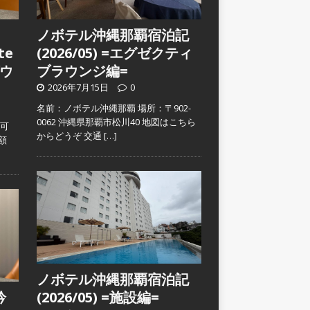
ノボテル沖縄那覇宿泊記
te
(2026/05) =エグゼクティ
ウ
ブラウンジ編=
2026年7月15日
0
名前：ノボテル沖縄那覇 場所：〒902-
0062 沖縄県那覇市松川40 地図はこちら
入可
からどうぞ 交通
[…]
金額
ノボテル沖縄那覇宿泊記
吟
(2026/05) =施設編=