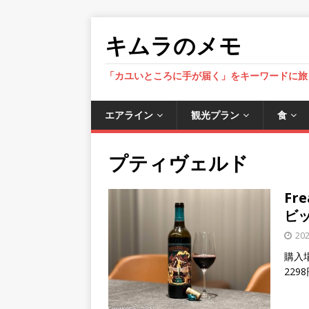
キムラのメモ
「カユいところに手が届く」をキーワードに旅
エアライン
観光プラン
食
プティヴェルド
Fr
ビ
20
購入場
229