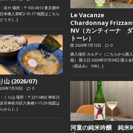
：谷や 場所：〒103-0013 東京都中
日本橋人形町2-15-17 地図はこちら
Le Vacanze
らどうぞ
[…]
Chardonnay Frizzan
NV（カンティーナ ダ
トーレ）
2026年7月12日
0
購入場所 カルディ（こちらから購
能） 購入日 2026年07月04日 購入
（税込み） 109
[…]
山 (2026/07)
026年7月30日
0
：くり山 場所：〒221-0802 神奈川
浜市神奈川区六角橋1-17-29 地図は
ちらから
[…]
河童の純米吟醸 純米