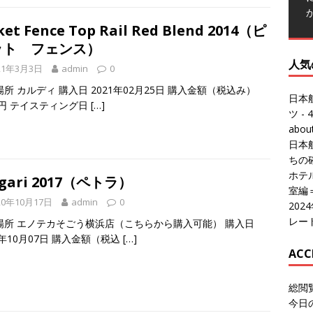
ket Fence Top Rail Red Blend 2014（ピ
ット フェンス）
人気
21年3月3日
admin
0
所 カルディ 購入日 2021年02月25日 購入金額（税込み）
日本
0円 テイスティング日
[…]
ツ
- 4
abo
日本
ちの
ホテル
ngari 2017（ペトラ）
室編
20年10月17日
admin
0
20
レー
場所 エノテカそごう横浜店（こちらから購入可能） 購入日
0年10月07日 購入金額（税込
[…]
ACC
総閲
今日