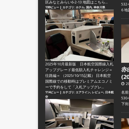
区みなとみらい6-2-13 地図はこちら...
53
199ビュー
|
カテゴリ:
ホテル
,
国内
,
神奈川県
6 
2025年10月最新版 日本航空国際線入札
赤
アップグレード最低額入札チャレンジ＝
往路編＝
（2025/10/15記載） 日本航空
(2
国際線での移動時はプレミアムエコノミ
2
ーで予約をして「入札アップグレ...
名前
114ビュー
|
カテゴリ:
エアライン
,
レビュー
,
日本航
空
53
下街