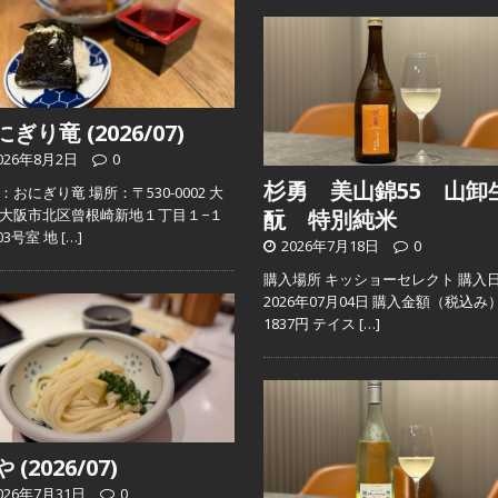
ぎり竜 (2026/07)
026年8月2日
0
杉勇 美山錦55 山卸
：おにぎり竜 場所：〒530-0002 大
大阪市北区曾根崎新地１丁目１−１
酛 特別純米
103号室 地
[…]
2026年7月18日
0
購入場所 キッショーセレクト 購入
2026年07月04日 購入金額（税込み
1837円 テイス
[…]
 (2026/07)
026年7月31日
0