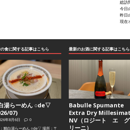
総訪
今日
昨日
現在
新の食に関する記事はこちら
最新のお酒に関する記事はこちら
白湯らーめん ○de▽
Babulle Spumante
026/07)
Extra Dry Millesima
NV（ロジート エ グ
026年8月6日
0
リーニ）
：鯛白湯らーめん ○de▽ 場所：〒