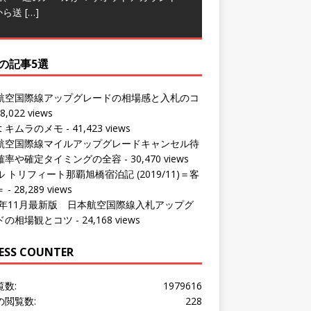
から送
[…]
の記事5選
航空国際線アップグレードの相場感と入札のコ
8,022 views
ut キムラのメモ
- 41,423 views
航空国際線マイルアップグレードキャンセル待
確率や確定タイミングの全容
- 30,470 views
 トリフィート那覇旭橋宿泊記 (2019/11)＝客
＝
- 28,289 views
24年11月最新版 日本航空国際線入札アップグ
ドの相場観とコツ
- 24,168 views
ESS COUNTER
覧数:
1979616
の閲覧数:
228