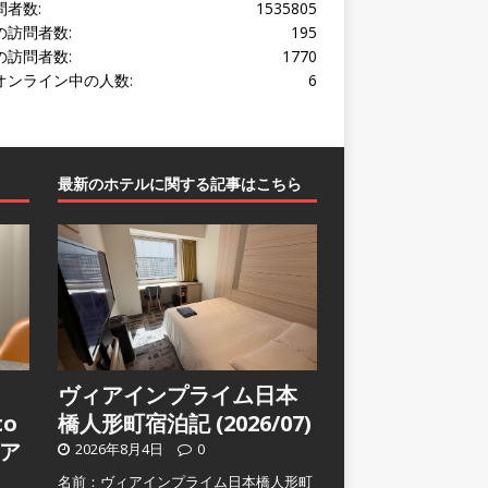
問者数:
1535805
の訪問者数:
195
の訪問者数:
1770
オンライン中の人数:
6
最新のホテルに関する記事はこちら
ヴィアインプライム日本
to
橋人形町宿泊記 (2026/07)
ア
2026年8月4日
0
名前：ヴィアインプライム日本橋人形町