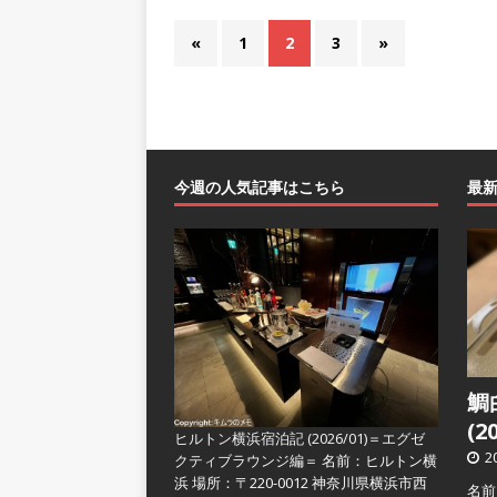
«
1
2
3
»
今週の人気記事はこちら
最
鯛
(2
ヒルトン横浜宿泊記 (2026/01)＝エグゼ
2
クティブラウンジ編＝
名前：ヒルトン横
浜 場所：〒220-0012 神奈川県横浜市西
名前