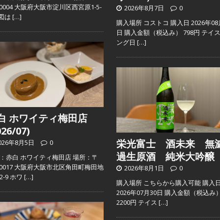
2-0004 大阪府大阪市淀川区西宮原1-5-
2026年8月7日
0
地図は
[…]
購入場所 コストコ 購入日 2026年08
日 購入金額（税込み） 798円 テイ
ング日
[…]
白 ホワイティ梅田店
026/07)
栄光富士 酒未来 無
026年8月5日
0
過生原酒 純米大吟醸
：赤白 ホワイティ梅田店 場所：〒
0-0017 大阪府大阪市北区角田町梅田地
2026年8月1日
0
2-9 ホワ
[…]
購入場所 こちらから購入可能 購入
2026年07月30日 購入金額（税込み
2200円 テイス
[…]