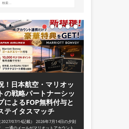
祝！日本航空・マリオッ
ラウンジ 華 那覇空港
トの戦略パートナーシッ
(2026/05)
プによるFOP無料付与と
2026/06/07記載） 2026年5月下旬の平日
ステイタスマッチ
に那覇を訪れた際に利用した。 こちらのラ
ウンジ
[…]
2027/07/14記載） 2026年7月14日の夕刻
に、一通のメールがマリオットアカウント