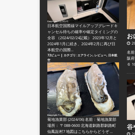
日本航空国際線マイルアップグレードキ
ャンセル待ちの確率や確定タイミングの
おに
全容
（2024/02/24記載） 2023年12月と
2
2024年1月に続き、2024年2月に再び日
本航空の国際...
名前
72ビュー
|
カテゴリ:
エアライン
,
レビュー
,
日本航
阪府
空
６ 
菊地漁業部 (2024/06)
名前：菊地漁業部
場所： 〒088-0600 北海道釧路郡釧路町
谷や
仙鳳趾村7 地図はこちらからどうぞ ...
2