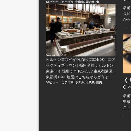
66ビュー
|
カテゴリ:
北海道
,
国内食
,
食
名前
央区
か
ヒルトン東京ベイ宿泊記 (2024/08) =エグ
ゼクティブラウンジ編=
名前：ヒルトン
東京ベイ 場所：〒105-7337 東京都港区
東新橋1-9-1 地図はこちらからどうぞ ...
くり
59ビュー
|
カテゴリ:
ホテル
,
千葉県
,
国内
2
名前
県横
こ