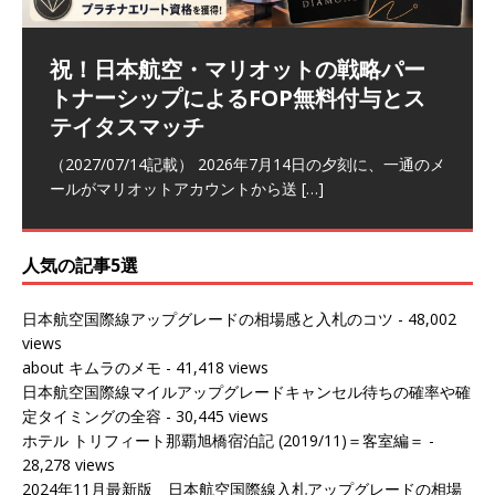
祝！日本航空・マリオットの戦略パー
ラウンジ 華 那覇空港 (2026/05)
The Coral Executive Lounge スワ
日本航空 羽田空港国際線ファースト
バンコクエアウェイズ スワンナプー
トナーシップによるFOP無料付与とス
ンナプーム国際空港国内線ラウンジ
クラスラウンジ (2026/01)
ム国際空港国内線ラウンジ (2026/01)
（2026/06/07記載） 2026年5月下旬の平日に那覇を訪れ
テイタスマッチ
(2026/01)
た際に利用した。 こちらのラウンジ
[…]
（2026/03/18記載） 2026年1月、毎年恒例の新年の羽田
（2026/03/13記載） 2026年1月上旬にバンコク経由でチ
～バンコクの移動の際に再びこちらの
ェンマイに向かう際に利用した。 今
[…]
[…]
（2027/07/14記載） 2026年7月14日の夕刻に、一通のメ
（2026/03/31記載） 2026年1月上旬にバンコク経由でチ
ールがマリオットアカウントから送
ェンマイに行く際に利用した。 バン
[…]
[…]
人気の記事5選
日本航空国際線アップグレードの相場感と入札のコツ
- 48,002
views
about キムラのメモ
- 41,418 views
日本航空国際線マイルアップグレードキャンセル待ちの確率や確
定タイミングの全容
- 30,445 views
ホテル トリフィート那覇旭橋宿泊記 (2019/11)＝客室編＝
-
28,278 views
2024年11月最新版 日本航空国際線入札アップグレードの相場