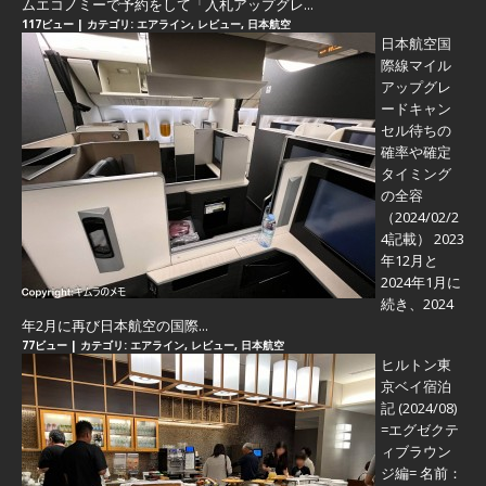
ムエコノミーで予約をして「入札アップグレ...
117ビュー
|
カテゴリ:
エアライン
,
レビュー
,
日本航空
日本航空国
際線マイル
アップグレ
ードキャン
セル待ちの
確率や確定
タイミング
の全容
（2024/02/2
4記載） 2023
年12月と
2024年1月に
続き、2024
年2月に再び日本航空の国際...
77ビュー
|
カテゴリ:
エアライン
,
レビュー
,
日本航空
ヒルトン東
京ベイ宿泊
記 (2024/08)
=エグゼクテ
ィブラウン
ジ編=
名前：