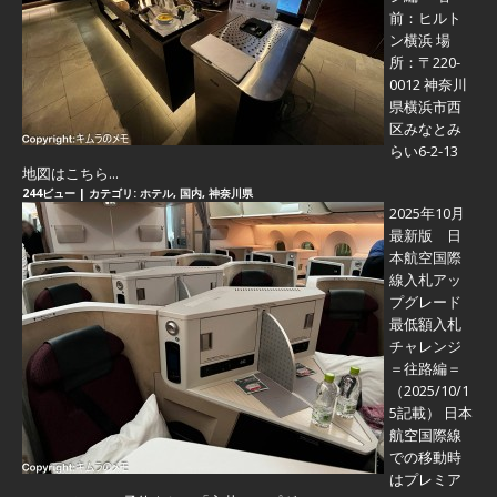
前：ヒルト
ン横浜 場
所：〒220-
0012 神奈川
県横浜市西
区みなとみ
らい6-2-13
地図はこちら...
244ビュー
|
カテゴリ:
ホテル
,
国内
,
神奈川県
2025年10月
最新版 日
本航空国際
線入札アッ
プグレード
最低額入札
チャレンジ
＝往路編＝
（2025/10/1
5記載） 日本
航空国際線
での移動時
はプレミア