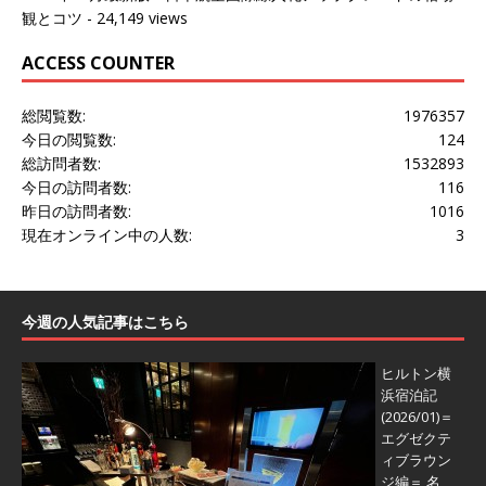
観とコツ
- 24,149 views
ACCESS COUNTER
総閲覧数:
1976357
今日の閲覧数:
124
総訪問者数:
1532893
今日の訪問者数:
116
昨日の訪問者数:
1016
現在オンライン中の人数:
3
今週の人気記事はこちら
ヒルトン横
浜宿泊記
(2026/01)＝
エグゼクテ
ィブラウン
ジ編＝
名