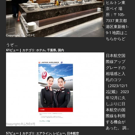
ヒルトン東
京ベイ 場
所：〒105-
7337 東京都
港区東新橋1-
9-1 地図はこ
ちらからど
うぞ ...
61ビュー
|
カテゴリ:
ホテル
,
千葉県
,
国内
日本航空国
際線アップ
グレードの
相場感と入
札のコツ
（2023/12/1
2記載） 2023
年12月に久
しぶりに日
本航空の国
際線を利用
する機会が
あった。 調...
57ビュー
|
カテゴリ:
エアライン
,
レビュー
,
日本航空