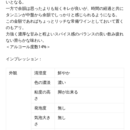
いとなる。
一方で余韻は思ったよりも短くキレが良いが、時間の経過と共に
タンニンが中盤から余韻でしっかりと感じられるようになる。
この金額であればちょっとリッチな常備ワインとしておいて置く
のもアリ。
力強く濃厚な甘みと程よいスパイス感のバランスの良い飲み疲れ
ない滑らかな味わい。
＜アルコール度数14%＞
インプレッション：
外観
清澄度
鮮やか
色の濃淡
濃い
粘度の高
脚が出来る
さ
発泡度
無し
気泡大き
無し
さ