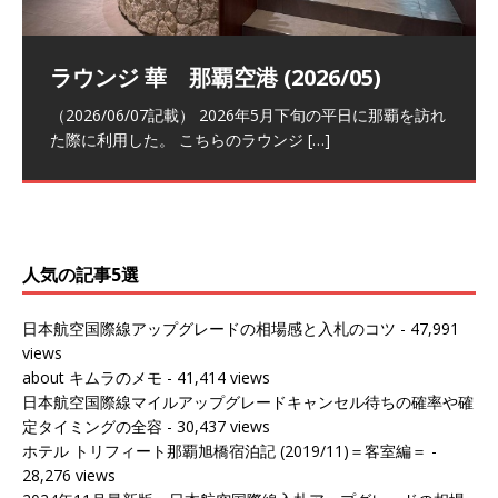
祝！日本航空・マリオットの戦略パー
ラウンジ 華 那覇空港 (2026/05)
The Coral Executive Lounge スワ
日本航空 羽田空港国際線ファースト
バンコクエアウェイズ スワンナプー
トナーシップによるFOP無料付与とス
ンナプーム国際空港国内線ラウンジ
クラスラウンジ (2026/01)
ム国際空港国内線ラウンジ (2026/01)
（2026/06/07記載） 2026年5月下旬の平日に那覇を訪れ
テイタスマッチ
(2026/01)
た際に利用した。 こちらのラウンジ
[…]
（2026/03/18記載） 2026年1月、毎年恒例の新年の羽田
（2026/03/13記載） 2026年1月上旬にバンコク経由でチ
～バンコクの移動の際に再びこちらの
ェンマイに向かう際に利用した。 今
[…]
[…]
（2027/07/14記載） 2026年7月14日の夕刻に、一通のメ
（2026/03/31記載） 2026年1月上旬にバンコク経由でチ
ールがマリオットアカウントから送
ェンマイに行く際に利用した。 バン
[…]
[…]
人気の記事5選
日本航空国際線アップグレードの相場感と入札のコツ
- 47,991
views
about キムラのメモ
- 41,414 views
日本航空国際線マイルアップグレードキャンセル待ちの確率や確
定タイミングの全容
- 30,437 views
ホテル トリフィート那覇旭橋宿泊記 (2019/11)＝客室編＝
-
28,276 views