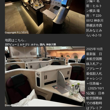
ジ編＝
名
前：ヒルト
ン横浜 場
所：〒220-
0012 神奈川
県横浜市西
区みなとみ
らい6-2-13
地図はこちら...
237ビュー
|
カテゴリ:
ホテル
,
国内
,
神奈川県
2025年10月
最新版 日
本航空国際
線入札アッ
プグレード
最低額入札
チャレンジ
＝往路編＝
（2025/10/1
5記載） 日本
航空国際線
での移動時
はプレミア