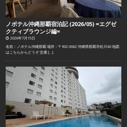
ノボテル沖縄那覇宿泊記 (2026/05) =エグゼ
クティブラウンジ編=
2026年7月15日
名前：ノボテル沖縄那覇 場所：〒902-0062 沖縄県那覇市松川40 地図
はこちらからどうぞ 交通
[…]