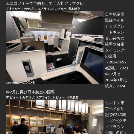
ムエコノミーで予約をして「入札アップグレ...
115ビュー
|
カテゴリ:
エアライン
,
レビュー
,
日本航空
日本航空国
際線マイル
アップグレ
ードキャン
セル待ちの
確率や確定
タイミング
の全容
（2024/02/2
4記載） 2023
年12月と
2024年1月に
続き、2024
年2月に再び日本航空の国際...
91ビュー
|
カテゴリ:
エアライン
,
レビュー
,
日本航空
ヒルトン東
京ベイ宿泊
記 (2024/08)
=エグゼクテ
ィブラウン
ジ編=
名前：