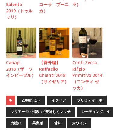
Salento
コーラ プーニ
ラ）
2019（トゥル
カ）
ッリ）
Canapi
【番外編】
Conti Zecca
2018（ザ ワ
Raffaello
Rifgio
インピープル）
Chianti 2018
Primitivo 2014
（サイゼリア）
（コンティ ゼ
ッカ）
2000円以下
イタリア
プリミティーボ
マリアージュ指数：4美味しくマッチ
レーティング：4
力強い
果実感
甘味
赤ワイン