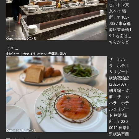
ヒルトン東
京ベイ 場
所：〒105-
7337 東京都
港区東新橋1-
9-1 地図はこ
ちらからど
うぞ ...
61ビュー
|
カテゴリ:
ホテル
,
千葉県
,
国内
ザ カハ
ラ ホテル
＆リゾート
横浜宿泊記
(2025/03)＝
朝食編＝
名
前：ザ カ
ハラ ホテ
ル＆リゾー
ト 横浜 場
所：〒220-
0012 神奈川
県横浜市西