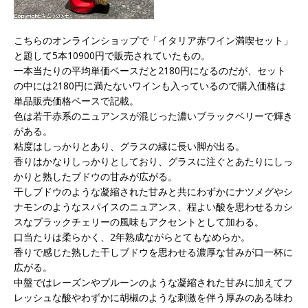
こちらのオンラインショップで「イタリア赤ワイン満喫セット」
と題して5本10900円で販売されていたもの。
一本当たりの平均単価ベースだと2180円になるのだが、セット
の中には2180円に満たないワインも入っているので購入価格は
単品販売価格ベースで記載。
色は若干赤系のニュアンスが混じった濃いブラックベリーで輝き
がある。
粘度はしっかりとあり、グラスの縁に長い脚が出る。
香りはかなりしっかりとしており、グラスに注ぐとあたりにしっ
かりと熟したブドウの甘みが広がる。
干しブドウのような凝縮された甘みと共にわずかにナツメグやシ
ナモンのようなスパイスのニュアンス、程よい酸を思わせるカシ
スなブラックチェリーの風味もアクセントとして加わる。
口当たりは柔らかく、2年熟成ながらとてもなめらか。
香りで感じた熟した干しブドウを思わせる濃厚な甘みが口一杯に
広がる。
中盤ではレーズンやプルーンのような凝縮された甘みに加えてフ
レッシュな酸やわずかに胡椒のような刺激を伴う厚みのある味わ