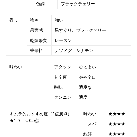
色調
ブラックチェリー
香り
強さ
強い
果実感
黒すぐり、ブラックベリー
乾燥果実
レーズン
香辛料
ナツメグ、シナモン
味わい
アタック
心地よい
甘辛度
やや辛口
酸味
適度な
タンニン
適度
キムラ的おすすめ度（5点満点）
味わい
★★★★
★1点 ☆0.5点
コスパ
★★★★
総評
★★★★