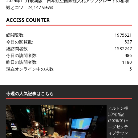
2024年11月最新版 日本航空国際線入札アップグレードの相場
観とコツ
- 24,147 views
ACCESS COUNTER
総閲覧数:
1975621
今日の閲覧数:
527
総訪問者数:
1532247
今日の訪問者数:
486
昨日の訪問者数:
1180
現在オンライン中の人数:
5
今週の人気記事はこちら
ヒルトン横
浜宿泊記
(2026/01)＝
エグゼクテ
ィブラウン