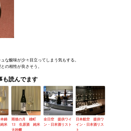
シュな酸味が少々目立ってしまう気もする。
理との相性が良さそう。
事も読んでます
千本錦
雨後の月 雄町
全日空 提供ワイ
日本航空 提供ワ
 純米
13 生原酒 純米
ン・日本酒リスト
イン・日本酒リス
大吟醸
ト