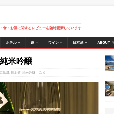
・食・お酒に関するレビューを随時更新しています
ホテル
遊
ワイン
日本酒
ABOUT
純米吟醸
広島県
,
日本酒
,
純米吟醸
0