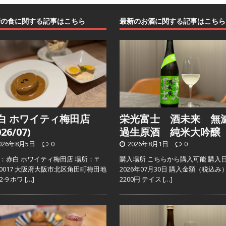
新の食に関する記事はこちら
最新のお酒に関する記事はこちら
白 ホワイティ梅田店
栄光富士 酒未来 無
026/07)
過生原酒 純米大吟醸
026年8月5日
0
2026年8月1日
0
：赤白 ホワイティ梅田店 場所：〒
購入場所 こちらから購入可能 購入
0-0017 大阪府大阪市北区角田町梅田地
2026年07月30日 購入金額（税込み
2-9 ホワ
[…]
2200円 テイス
[…]