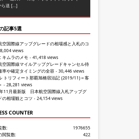
の記事5選
航空国際線アップグレードの相場感と入札のコ
8,004 views
ut キムラのメモ
- 41,418 views
航空国際線マイルアップグレードキャンセル待
確率や確定タイミングの全容
- 30,446 views
 トリフィート那覇旭橋宿泊記 (2019/11)＝客
＝
- 28,281 views
24年11月最新版 日本航空国際線入札アップグ
ドの相場観とコツ
- 24,154 views
ESS COUNTER
覧数:
1976655
の閲覧数:
422
問者数:
1533147
の訪問者数:
370
の訪問者数:
1016