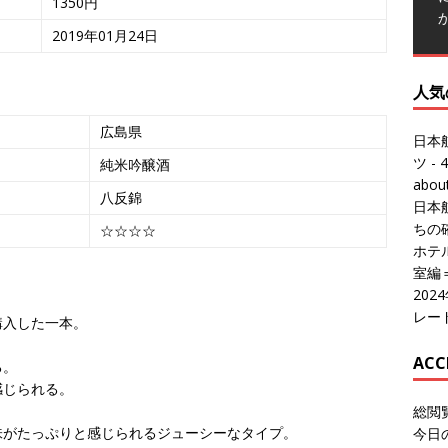
1350円
人気
2019年01月24日
日本
ツ
- 4
abo
広島県
日本
純米吟醸酒
ちの
ホテル
八反錦
室編
☆☆☆☆
20
レー
ACC
購入した一本。
総閲
る。
今日
感じられる。
総訪
今日
味がたっぷりと感じられるジューシーなタイプ。
昨日