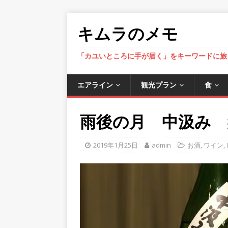
キムラのメモ
「カユいところに手が届く」をキーワードに旅
エアライン
観光プラン
食
雨後の月 中汲み 
2019年1月25日
admin
お酒
,
ワイン
,