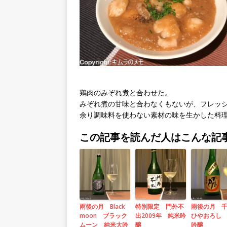
鶏肉のみぞれ煮と合わせた。
みぞれ煮の甘味と合わなくもないが、フレッ
余り調味料を使わない素材の味を生かした料
この記事を読んだ人はこんな記
雨後の月 Black
特別限定 門外不
雨後の月 
moon ブラック
出2009年 純米吟
ひやおろし
ムーン 純米大吟
醸
吟醸