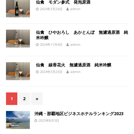
仙禽 モダン参式 発泡原酒
2025年3月26日
admin
仙禽 ひやおろし あかとんぼ 無濾過原酒 純
米吟醸
2024年11月4日
admin
仙禽 線香花火 無濾過原酒 純米吟醸
2024年3月25日
admin
1
2
»
沖縄・那覇地区ビジネスホテルランキング2023
2023年8月5日