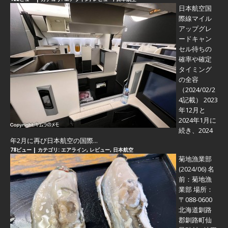
日本航空国
際線マイル
アップグレ
ードキャン
セル待ちの
確率や確定
タイミング
の全容
（2024/02/2
4記載） 2023
年12月と
2024年1月に
続き、2024
年2月に再び日本航空の国際...
78ビュー
|
カテゴリ:
エアライン
,
レビュー
,
日本航空
菊地漁業部
(2024/06)
名
前：菊地漁
業部 場所：
〒088-0600
北海道釧路
郡釧路町仙