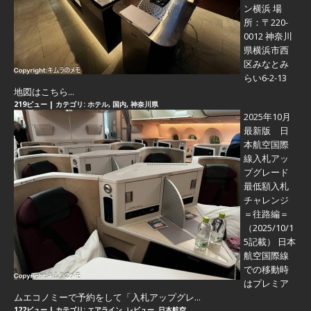
ン横浜 場
所：〒220-
0012 神奈川
県横浜市西
区みなとみ
らい6-2-13
地図はこちら...
219ビュー
|
カテゴリ:
ホテル
,
国内
,
神奈川県
2025年10月
最新版 日
本航空国際
線入札アッ
プグレード
最低額入札
チャレンジ
＝往路編＝
（2025/10/1
5記載） 日本
航空国際線
での移動時
はプレミア
ムエコノミーで予約をして「入札アップグレ...
122ビュー
|
カテゴリ:
エアライン
,
レビュー
,
日本航空