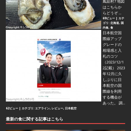
鳳趾村7 地図
はこちらか
らどうぞ ...
69ビュー
|
カテ
ゴリ:
北海道
,
国
内食
,
食
日本航空国
際線アップ
グレードの
相場感と入
札のコツ
（2023/12/1
2記載） 2023
年12月に久
しぶりに日
本航空の国
際線を利用
する機会が
あった。 調...
62ビュー
|
カテゴリ:
エアライン
,
レビュー
,
日本航空
最新の食に関する記事はこちら