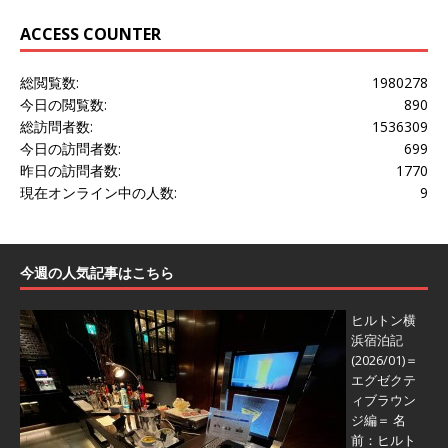
ACCESS COUNTER
総閲覧数:
1980278
今日の閲覧数:
890
総訪問者数:
1536309
今日の訪問者数:
699
昨日の訪問者数:
1770
現在オンライン中の人数:
9
今週の人気記事はこちら
ヒルトン横
浜宿泊記
(2026/01)＝
エグゼクテ
ィブラウン
ジ編＝
名
前：ヒルト