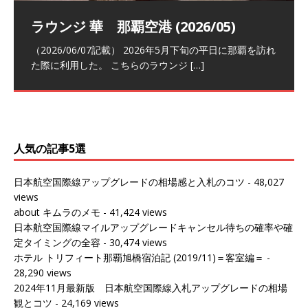
祝！日本航空・マリオットの戦略パー
ラウンジ 華 那覇空港 (2026/05)
The Coral Executive Lounge スワ
日本航空 羽田空港国際線ファースト
バンコクエアウェイズ スワンナプー
トナーシップによるFOP無料付与とス
ンナプーム国際空港国内線ラウンジ
クラスラウンジ (2026/01)
ム国際空港国内線ラウンジ (2026/01)
（2026/06/07記載） 2026年5月下旬の平日に那覇を訪れ
テイタスマッチ
(2026/01)
た際に利用した。 こちらのラウンジ
[…]
（2026/03/18記載） 2026年1月、毎年恒例の新年の羽田
（2026/03/13記載） 2026年1月上旬にバンコク経由でチ
～バンコクの移動の際に再びこちらの
ェンマイに向かう際に利用した。 今
[…]
[…]
（2027/07/14記載） 2026年7月14日の夕刻に、一通のメ
（2026/03/31記載） 2026年1月上旬にバンコク経由でチ
ールがマリオットアカウントから送
ェンマイに行く際に利用した。 バン
[…]
[…]
人気の記事5選
日本航空国際線アップグレードの相場感と入札のコツ
- 48,027
views
about キムラのメモ
- 41,424 views
日本航空国際線マイルアップグレードキャンセル待ちの確率や確
定タイミングの全容
- 30,474 views
ホテル トリフィート那覇旭橋宿泊記 (2019/11)＝客室編＝
-
28,290 views
2024年11月最新版 日本航空国際線入札アップグレードの相場
観とコツ
- 24,169 views