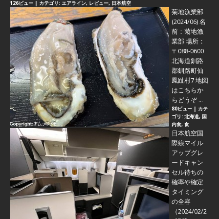
126ビュー
|
カテゴリ:
エアライン
,
レビュー
,
日本航空
菊地漁業部
(2024/06)
名
前：菊地漁
業部 場所：
〒088-0600
北海道釧路
郡釧路町仙
鳳趾村7 地図
はこちらか
らどうぞ ...
80ビュー
|
カテ
ゴリ:
北海道
,
国
内食
,
食
日本航空国
際線マイル
アップグレ
ードキャン
セル待ちの
確率や確定
タイミング
の全容
（2024/02/2