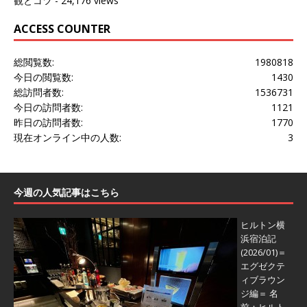
観とコツ
- 24,176 views
ACCESS COUNTER
総閲覧数:
1980818
今日の閲覧数:
1430
総訪問者数:
1536731
今日の訪問者数:
1121
昨日の訪問者数:
1770
現在オンライン中の人数:
3
今週の人気記事はこちら
ヒルトン横
浜宿泊記
(2026/01)＝
エグゼクテ
ィブラウン
ジ編＝
名