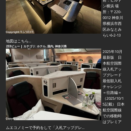
前：ヒルト
ン横浜 場
所：〒220-
0012 神奈川
県横浜市西
区みなとみ
らい6-2-13
地図はこちら...
233ビュー
|
カテゴリ:
ホテル
,
国内
,
神奈川県
2025年10月
最新版 日
本航空国際
線入札アッ
プグレード
最低額入札
チャレンジ
＝往路編＝
（2025/10/1
5記載） 日本
航空国際線
での移動時
はプレミア
ムエコノミーで予約をして「入札アップグレ...