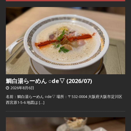
鯛白湯らーめん ○de▽ (2026/07)
2026年8月6日
名前：鯛白湯らーめん ○de▽ 場所：〒532-0004 大阪府大阪市淀川区
西宮原1-5-6 地図は
[…]