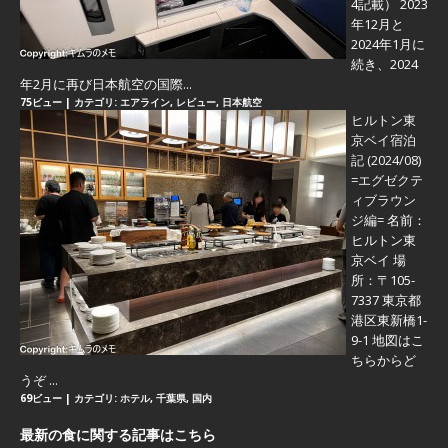
4記載） 2023
年12月と
2024年1月に
続き、2024
年2月に再び日本航空の国際...
75ビュー
|
カテゴリ:
エアライン
,
レビュー
,
日本航空
ヒルトン東
京ベイ宿泊
記 (2024/08)
=エグゼクテ
ィブラウン
ジ編=
名前：
ヒルトン東
京ベイ 場
所：〒105-
7337 東京都
港区東新橋1-
9-1 地図はこ
ちらからど
うぞ ...
69ビュー
|
カテゴリ:
ホテル
,
千葉県
,
国内
最新の食に関する記事はこちら