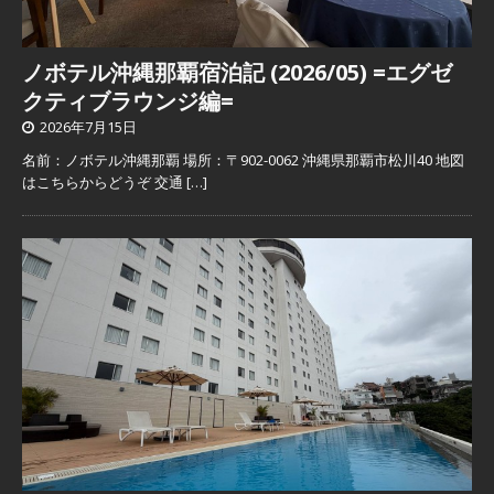
ノボテル沖縄那覇宿泊記 (2026/05) =エグゼ
クティブラウンジ編=
2026年7月15日
名前：ノボテル沖縄那覇 場所：〒902-0062 沖縄県那覇市松川40 地図
はこちらからどうぞ 交通
[…]