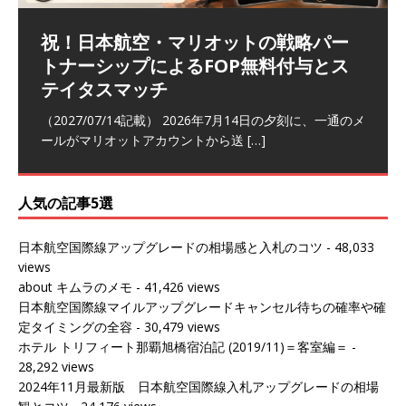
祝！日本航空・マリオットの戦略パー
ラウンジ 華 那覇空港 (2026/05)
The Coral Executive Lounge スワ
日本航空 羽田空港国際線ファースト
バンコクエアウェイズ スワンナプー
トナーシップによるFOP無料付与とス
ンナプーム国際空港国内線ラウンジ
クラスラウンジ (2026/01)
ム国際空港国内線ラウンジ (2026/01)
（2026/06/07記載） 2026年5月下旬の平日に那覇を訪れ
テイタスマッチ
(2026/01)
た際に利用した。 こちらのラウンジ
[…]
（2026/03/18記載） 2026年1月、毎年恒例の新年の羽田
（2026/03/13記載） 2026年1月上旬にバンコク経由でチ
～バンコクの移動の際に再びこちらの
ェンマイに向かう際に利用した。 今
[…]
[…]
（2027/07/14記載） 2026年7月14日の夕刻に、一通のメ
（2026/03/31記載） 2026年1月上旬にバンコク経由でチ
ールがマリオットアカウントから送
ェンマイに行く際に利用した。 バン
[…]
[…]
人気の記事5選
日本航空国際線アップグレードの相場感と入札のコツ
- 48,033
views
about キムラのメモ
- 41,426 views
日本航空国際線マイルアップグレードキャンセル待ちの確率や確
定タイミングの全容
- 30,479 views
ホテル トリフィート那覇旭橋宿泊記 (2019/11)＝客室編＝
-
28,292 views
2024年11月最新版 日本航空国際線入札アップグレードの相場