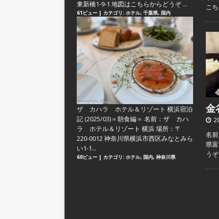
東新橋1-9-1 地図はこちらからどうぞ ...
こ
61ビュー
|
カテゴリ:
ホテル
,
千葉県
,
国内
金谷
ザ カハラ ホテル＆リゾート 横浜宿泊
記 (2025/03)＝朝食編＝
名前：ザ カハ
2
ラ ホテル＆リゾート 横浜 場所：〒
名前
220-0012 神奈川県横浜市西区みなとみら
県富
い1-1...
うぞ
60ビュー
|
カテゴリ:
ホテル
,
国内
,
神奈川県