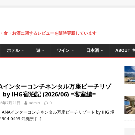
・食・お酒に関するレビューを随時更新しています
ホテル
遊
ワイン
日本酒
ABOUT
NAインターコンチネンタル万座ビーチリゾ
 by IHG宿泊記 (2026/06) =客室編=
26年7月21日
admin
0
ANAインターコンチネンタル万座ビーチリゾート by IHG 場
904-0493 沖縄県
[…]