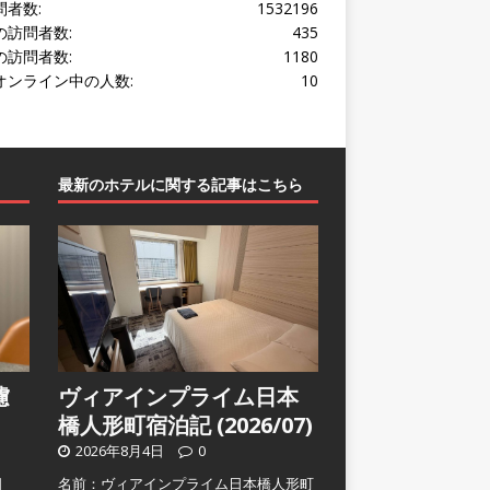
問者数:
1532196
の訪問者数:
435
の訪問者数:
1180
オンライン中の人数:
10
最新のホテルに関する記事はこちら
濾
ヴィアインプライム日本
橋人形町宿泊記 (2026/07)
2026年8月4日
0
日
名前：ヴィアインプライム日本橋人形町