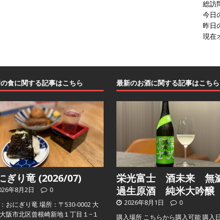
総訪
今日
昨日
現在
新の食に関する記事はこちら
最新のお酒に関する記事はこちら
ぎり竜 (2026/07)
栄光富士 酒未来 無
過生原酒 純米大吟醸
026年8月2日
0
2026年8月1日
0
：おにぎり竜 場所：〒530-0002 大
大阪市北区曾根崎新地１丁目１−１
購入場所 こちらから購入可能 購入