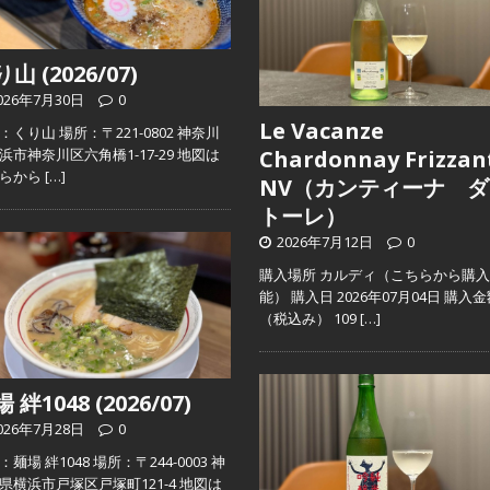
山 (2026/07)
026年7月30日
0
Le Vacanze
：くり山 場所：〒221-0802 神奈川
浜市神奈川区六角橋1-17-29 地図は
Chardonnay Frizzan
ちらから
[…]
NV（カンティーナ ダ
トーレ）
2026年7月12日
0
購入場所 カルディ（こちらから購
能） 購入日 2026年07月04日 購入
（税込み） 109
[…]
 絆1048 (2026/07)
026年7月28日
0
麺場 絆1048 場所：〒244-0003 神
県横浜市戸塚区戸塚町121-4 地図は