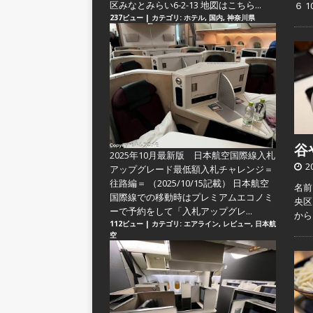
区みなとみらい6-2-13 地図はこちら...
６ 
237ビュー
|
カテゴリ:
ホテル
,
国内
,
神奈川県
谷や
2025年10月最新版 日本航空国際線入札
2
アップグレード最低額入札チャレンジ＝
往路編＝
（2025/10/15記載） 日本航空
名前
国際線での移動時はプレミアムエコノミ
央区
ーで予約をして「入札アップグレ...
か
112ビュー
|
カテゴリ:
エアライン
,
レビュー
,
日本航
空