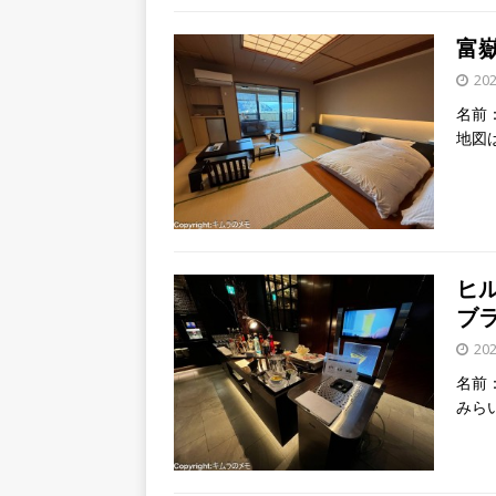
富嶽
20
名前：
地図
ヒル
ブ
20
名前：
みらい