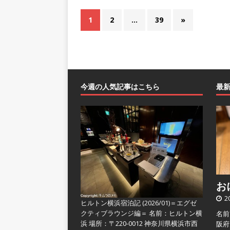
1
2
…
39
»
今週の人気記事はこちら
最
おに
2
ヒルトン横浜宿泊記 (2026/01)＝エグゼ
クティブラウンジ編＝
名前：ヒルトン横
名前
浜 場所：〒220-0012 神奈川県横浜市西
阪府