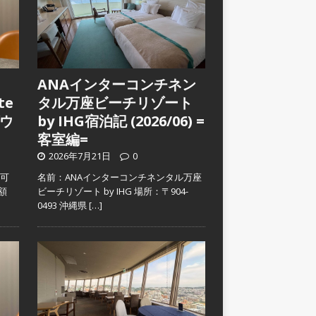
ANAインターコンチネン
te
タル万座ビーチリゾート
ウ
by IHG宿泊記 (2026/06) =
客室編=
2026年7月21日
0
入可
名前：ANAインターコンチネンタル万座
金額
ビーチリゾート by IHG 場所：〒904-
0493 沖縄県
[…]