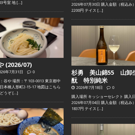
103号室 地
[…]
2026年07月30日 購入金額（税込み
2200円 テイス
[…]
 (2026/07)
杉勇 美山錦55 山卸
026年7月31日
0
酛 特別純米
：谷や 場所：〒103-0013 東京都中
日本橋人形町2-15-17 地図はこちら
2026年7月18日
0
らどうぞ
[…]
購入場所 キッショーセレクト 購入
2026年07月04日 購入金額（税込み
1837円 テイス
[…]