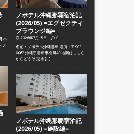
吟
ノボテル沖縄那覇宿泊記
(2026/05) =エグゼクティ
ブラウンジ編=
2026年7月15日
0
月26
ステ
名前：ノボテル沖縄那覇 場所：〒902-
0062 沖縄県那覇市松川40 地図はこちら
からどうぞ 交通
[…]
過
ノボテル沖縄那覇宿泊記
(2026/05) =施設編=