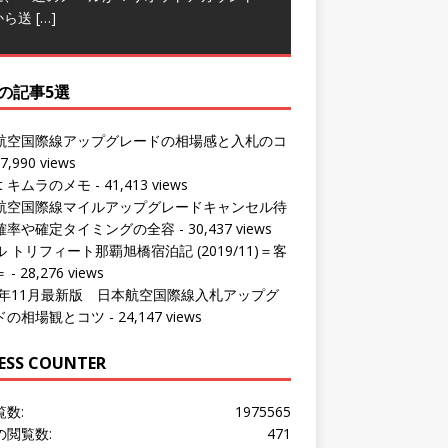
から送
[…]
の記事5選
航空国際線アップグレードの相場感と入札のコ
7,990 views
ut キムラのメモ
- 41,413 views
航空国際線マイルアップグレードキャンセル待
確率や確定タイミングの全容
- 30,437 views
 トリフィート那覇旭橋宿泊記 (2019/11)＝客
＝
- 28,276 views
24年11月最新版 日本航空国際線入札アップグ
ドの相場観とコツ
- 24,147 views
ESS COUNTER
覧数:
1975565
の閲覧数:
471