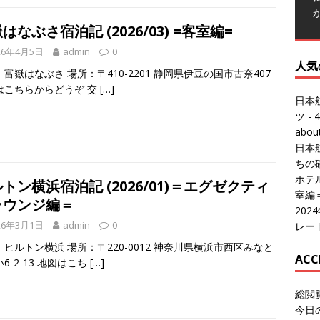
はなぶさ宿泊記 (2026/03) =客室編=
26年4月5日
admin
0
人気
富嶽はなぶさ 場所：〒410-2201 静岡県伊豆の国市古奈407
はこちらからどうぞ 交
[…]
日本
ツ
- 4
abo
日本
ちの
ホテル
トン横浜宿泊記 (2026/01)＝エグゼクティ
室編
ラウンジ編＝
20
26年3月1日
admin
0
レー
ヒルトン横浜 場所：〒220-0012 神奈川県横浜市西区みなと
ACC
6-2-13 地図はこち
[…]
総閲
今日