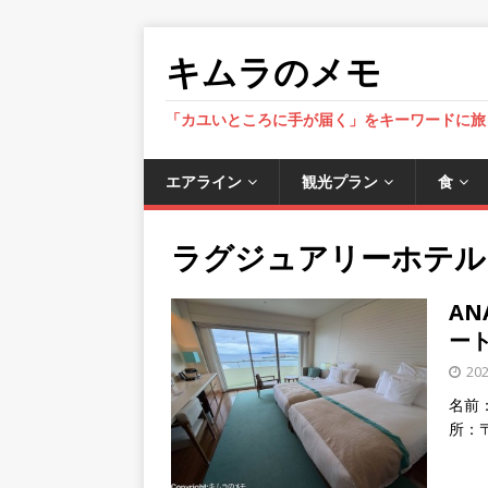
キムラのメモ
「カユいところに手が届く」をキーワードに旅
エアライン
観光プラン
食
ラグジュアリーホテル
A
ート
20
名前：
所：〒