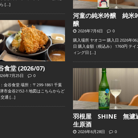
ちら
[…]
河童の純米吟醸 純米
醸
2026年7月6日
0
購入場所 ヤオコー 購入日 2026年06
日 購入金額（税込み） 1760円 テイ
ィング日
[…]
食堂 (2026/07)
026年7月25日
0
：金谷食堂 場所：〒299-1861 千葉
津市金谷2152-1 地図はこちらからど
 交通
[…]
羽根屋 SHINE 無濾
生原酒
2026年6月28日
0