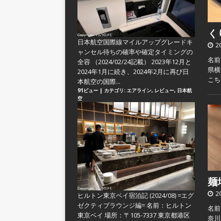
くり
日本航空国際線マイルアップグレードキ
2
ャンセル待ちの確率や確定タイミングの
名前
全容
（2024/02/24記載） 2023年12月と
県横
2024年1月に続き、2024年2月に再び日
こ
本航空の国際...
91ビュー
|
カテゴリ:
エアライン
,
レビュー
,
日本航
空
麺場
2
ヒルトン東京ベイ宿泊記 (2024/08) =エグ
ゼクティブラウンジ編=
名前：ヒルトン
名前：
東京ベイ 場所：〒105-7337 東京都港区
奈川