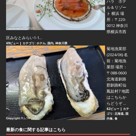
ハラ ホテ
ル＆リゾー
ト 横浜 場
所：〒220-
0012 神奈川
県横浜市西
区みなとみらい1-1...
69ビュー
|
カテゴリ:
ホテル
,
国内
,
神奈川県
菊地漁業部
(2024/06)
名
前：菊地漁
業部 場所：
〒088-0600
北海道釧路
郡釧路町仙
鳳趾村7 地図
はこちらか
らどうぞ ...
62ビュー
|
カテ
ゴリ:
北海道
,
国
内食
,
食
最新の食に関する記事はこちら