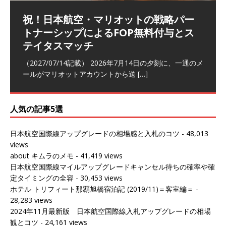
祝！日本航空・マリオットの戦略パー
ラウンジ 華 那覇空港 (2026/05)
The Coral Executive Lounge スワ
日本航空 羽田空港国際線ファースト
バンコクエアウェイズ スワンナプー
トナーシップによるFOP無料付与とス
ンナプーム国際空港国内線ラウンジ
クラスラウンジ (2026/01)
ム国際空港国内線ラウンジ (2026/01)
（2026/06/07記載） 2026年5月下旬の平日に那覇を訪れ
テイタスマッチ
(2026/01)
た際に利用した。 こちらのラウンジ
[…]
（2026/03/18記載） 2026年1月、毎年恒例の新年の羽田
（2026/03/13記載） 2026年1月上旬にバンコク経由でチ
～バンコクの移動の際に再びこちらの
ェンマイに向かう際に利用した。 今
[…]
[…]
（2027/07/14記載） 2026年7月14日の夕刻に、一通のメ
（2026/03/31記載） 2026年1月上旬にバンコク経由でチ
ールがマリオットアカウントから送
ェンマイに行く際に利用した。 バン
[…]
[…]
人気の記事5選
日本航空国際線アップグレードの相場感と入札のコツ
- 48,013
views
about キムラのメモ
- 41,419 views
日本航空国際線マイルアップグレードキャンセル待ちの確率や確
定タイミングの全容
- 30,453 views
ホテル トリフィート那覇旭橋宿泊記 (2019/11)＝客室編＝
-
28,283 views
2024年11月最新版 日本航空国際線入札アップグレードの相場
観とコツ
- 24,161 views