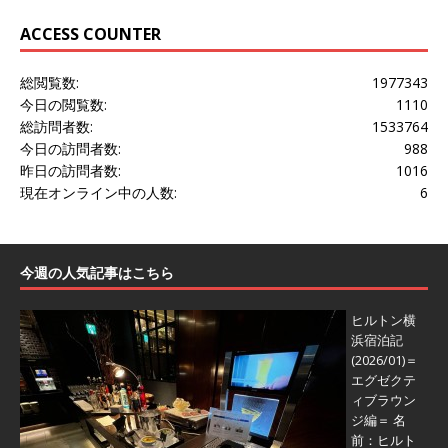
ACCESS COUNTER
総閲覧数:
1977343
今日の閲覧数:
1110
総訪問者数:
1533764
今日の訪問者数:
988
昨日の訪問者数:
1016
現在オンライン中の人数:
6
今週の人気記事はこちら
ヒルトン横
浜宿泊記
(2026/01)＝
エグゼクテ
ィブラウン
ジ編＝
名
前：ヒルト