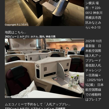
ン横浜 場
所：〒220-
0012 神奈川
県横浜市西
区みなとみ
らい6-2-13
地図はこちら...
262ビュー
|
カテゴリ:
ホテル
,
国内
,
神奈川県
2025年10月
最新版 日
本航空国際
線入札アッ
プグレード
最低額入札
チャレンジ
＝往路編＝
（2025/10/1
5記載） 日本
航空国際線
での移動時
はプレミア
ムエコノミーで予約をして「入札アップグレ...
132ビュー
|
カテゴリ:
エアライン
,
レビュー
,
日本航空