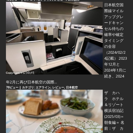
日本航空国
際線マイル
アップグレ
ードキャン
セル待ちの
確率や確定
タイミング
の全容
（2024/02/2
4記載） 2023
年12月と
2024年1月に
続き、2024
年2月に再び日本航空の国際...
70ビュー
|
カテゴリ:
エアライン
,
レビュー
,
日本航空
ザ カハ
ラ ホテル
＆リゾート
横浜宿泊記
(2025/03)＝
朝食編＝
名
前：ザ カ