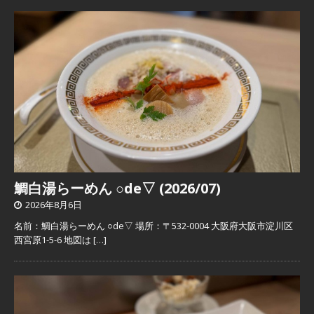
鯛白湯らーめん ○de▽ (2026/07)
2026年8月6日
名前：鯛白湯らーめん ○de▽ 場所：〒532-0004 大阪府大阪市淀川区
西宮原1-5-6 地図は
[…]