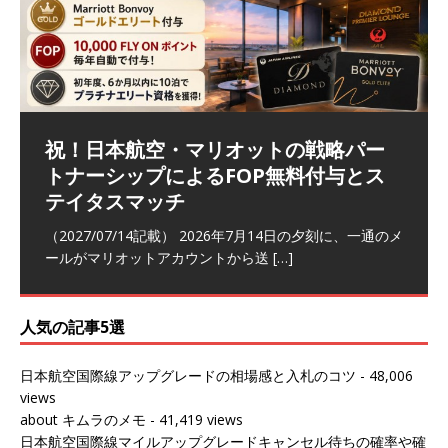
祝！日本航空・マリオットの戦略パー
ラウンジ 華 那覇空港 (2026/05)
The Coral Executive Lounge スワ
日本航空 羽田空港国際線ファースト
バンコクエアウェイズ スワンナプー
トナーシップによるFOP無料付与とス
ンナプーム国際空港国内線ラウンジ
クラスラウンジ (2026/01)
ム国際空港国内線ラウンジ (2026/01)
（2026/06/07記載） 2026年5月下旬の平日に那覇を訪れ
テイタスマッチ
(2026/01)
た際に利用した。 こちらのラウンジ
[…]
（2026/03/18記載） 2026年1月、毎年恒例の新年の羽田
（2026/03/13記載） 2026年1月上旬にバンコク経由でチ
～バンコクの移動の際に再びこちらの
ェンマイに向かう際に利用した。 今
[…]
[…]
（2027/07/14記載） 2026年7月14日の夕刻に、一通のメ
（2026/03/31記載） 2026年1月上旬にバンコク経由でチ
ールがマリオットアカウントから送
ェンマイに行く際に利用した。 バン
[…]
[…]
人気の記事5選
日本航空国際線アップグレードの相場感と入札のコツ
- 48,006
views
about キムラのメモ
- 41,419 views
日本航空国際線マイルアップグレードキャンセル待ちの確率や確