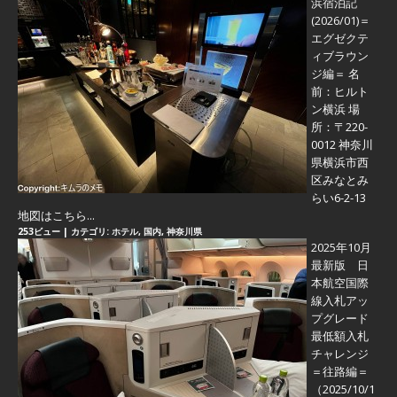
浜宿泊記
(2026/01)＝
エグゼクテ
ィブラウン
ジ編＝
名
前：ヒルト
ン横浜 場
所：〒220-
0012 神奈川
県横浜市西
区みなとみ
らい6-2-13
地図はこちら...
253ビュー
|
カテゴリ:
ホテル
,
国内
,
神奈川県
2025年10月
最新版 日
本航空国際
線入札アッ
プグレード
最低額入札
チャレンジ
＝往路編＝
（2025/10/1