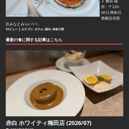
ト 横浜 場
所：〒220-
0012 神奈川
県横浜市西
区みなとみらい1-1...
61ビュー
|
カテゴリ:
ホテル
,
国内
,
神奈川県
最新の食に関する記事はこちら
赤白 ホワイティ梅田店 (2026/07)