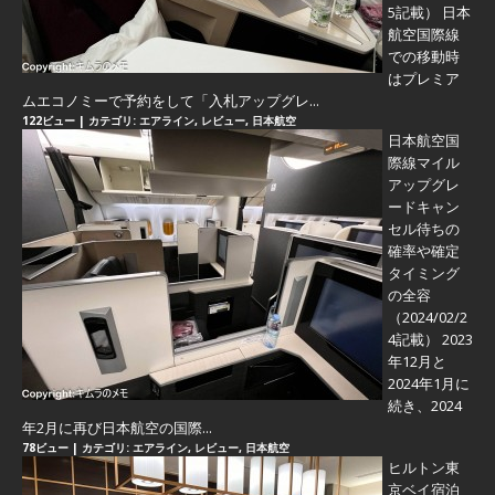
5記載） 日本
航空国際線
での移動時
はプレミア
ムエコノミーで予約をして「入札アップグレ...
122ビュー
|
カテゴリ:
エアライン
,
レビュー
,
日本航空
日本航空国
際線マイル
アップグレ
ードキャン
セル待ちの
確率や確定
タイミング
の全容
（2024/02/2
4記載） 2023
年12月と
2024年1月に
続き、2024
年2月に再び日本航空の国際...
78ビュー
|
カテゴリ:
エアライン
,
レビュー
,
日本航空
ヒルトン東
京ベイ宿泊