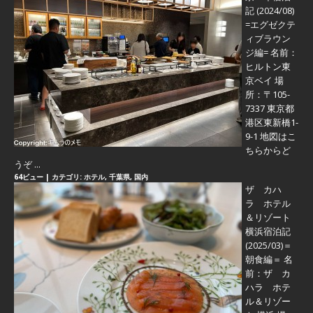
記 (2024/08)
=エグゼクテ
ィブラウン
ジ編=
名前：
ヒルトン東
京ベイ 場
所：〒105-
7337 東京都
港区東新橋1-
9-1 地図はこ
ちらからど
うぞ ...
64ビュー
|
カテゴリ:
ホテル
,
千葉県
,
国内
ザ カハ
ラ ホテル
＆リゾート
横浜宿泊記
(2025/03)＝
朝食編＝
名
前：ザ カ
ハラ ホテ
ル＆リゾー