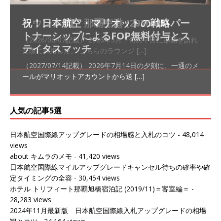
祝！日本航空・マリオットの戦略パー
ラウンジ 華 那覇空港 (2026/05)
The Coral Executive Lounge スワ
日本航空 羽田空港国際線ファースト
バンコクエアウェイズ スワンナプー
トナーシップによるFOP無料付与とス
ンナプーム国際空港国内線ラウンジ
クラスラウンジ (2026/01)
ム国際空港国内線ラウンジ (2026/01)
（2026/06/07記載） 2026年5月下旬の平日に那覇を訪れ
テイタスマッチ
(2026/01)
た際に利用した。 こちらのラウンジ
[…]
（2026/03/18記載） 2026年1月、毎年恒例の新年の羽田
（2026/03/13記載） 2026年1月上旬にバンコク経由でチ
～バンコクの移動の際に再びこちらの
ェンマイに向かう際に利用した。 今
[…]
[…]
（2027/07/14記載） 2026年7月14日の夕刻に、一通のメ
（2026/03/31記載） 2026年1月上旬にバンコク経由でチ
ールがマリオットアカウントから送
ェンマイに行く際に利用した。 バン
[…]
[…]
人気の記事5選
日本航空国際線アップグレードの相場感と入札のコツ
- 48,014
views
about キムラのメモ
- 41,420 views
日本航空国際線マイルアップグレードキャンセル待ちの確率や確
定タイミングの全容
- 30,454 views
ホテル トリフィート那覇旭橋宿泊記 (2019/11)＝客室編＝
-
28,283 views
2024年11月最新版 日本航空国際線入札アップグレードの相場