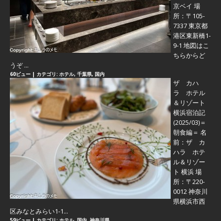
京ベイ 場
所：〒105-
7337 東京都
港区東新橋1-
9-1 地図はこ
ちらからど
うぞ ...
60ビュー
|
カテゴリ:
ホテル
,
千葉県
,
国内
ザ カハ
ラ ホテル
＆リゾート
横浜宿泊記
(2025/03)＝
朝食編＝
名
前：ザ カ
ハラ ホテ
ル＆リゾー
ト 横浜 場
所：〒220-
0012 神奈川
県横浜市西
区みなとみらい1-1...
59ビュー
|
カテゴリ:
ホテル
,
国内
,
神奈川県