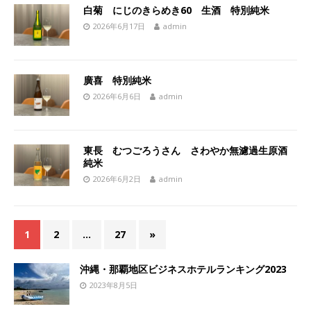
白菊 にじのきらめき60 生酒 特別純米
2026年6月17日
admin
廣喜 特別純米
2026年6月6日
admin
東長 むつごろうさん さわやか無濾過生原酒
純米
2026年6月2日
admin
1
2
…
27
»
沖縄・那覇地区ビジネスホテルランキング2023
2023年8月5日