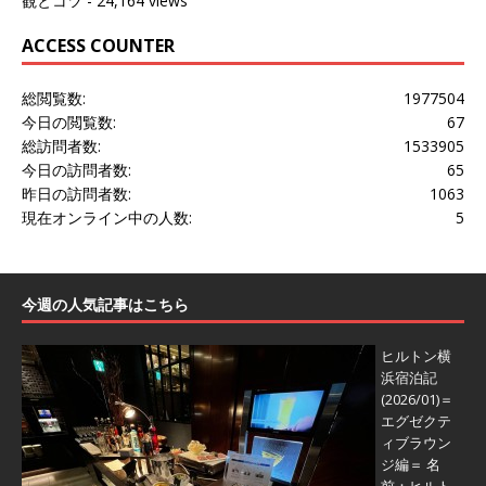
観とコツ
- 24,164 views
ACCESS COUNTER
総閲覧数:
1977504
今日の閲覧数:
67
総訪問者数:
1533905
今日の訪問者数:
65
昨日の訪問者数:
1063
現在オンライン中の人数:
5
今週の人気記事はこちら
ヒルトン横
浜宿泊記
(2026/01)＝
エグゼクテ
ィブラウン
ジ編＝
名