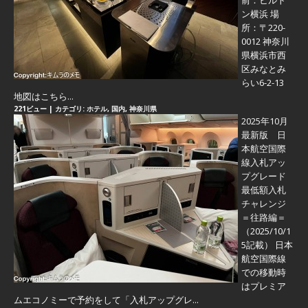
前：ヒルト
ン横浜 場
所：〒220-
0012 神奈川
県横浜市西
区みなとみ
らい6-2-13
地図はこちら...
221ビュー
|
カテゴリ:
ホテル
,
国内
,
神奈川県
2025年10月
最新版 日
本航空国際
線入札アッ
プグレード
最低額入札
チャレンジ
＝往路編＝
（2025/10/1
5記載） 日本
航空国際線
での移動時
はプレミア
ムエコノミーで予約をして「入札アップグレ...