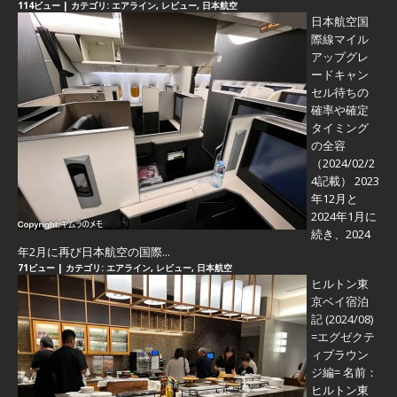
114ビュー
|
カテゴリ:
エアライン
,
レビュー
,
日本航空
日本航空国
際線マイル
アップグレ
ードキャン
セル待ちの
確率や確定
タイミング
の全容
（2024/02/2
4記載） 2023
年12月と
2024年1月に
続き、2024
年2月に再び日本航空の国際...
71ビュー
|
カテゴリ:
エアライン
,
レビュー
,
日本航空
ヒルトン東
京ベイ宿泊
記 (2024/08)
=エグゼクテ
ィブラウン
ジ編=
名前：
ヒルトン東