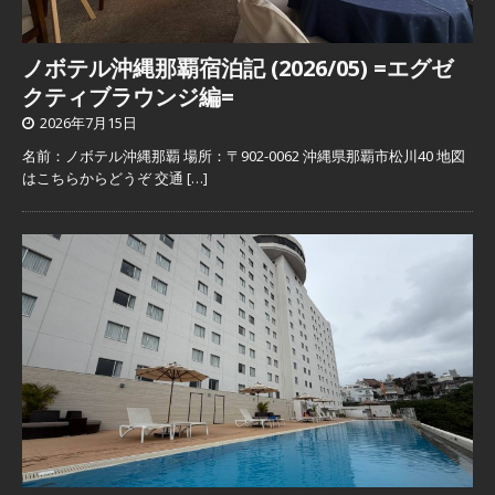
ノボテル沖縄那覇宿泊記 (2026/05) =エグゼ
クティブラウンジ編=
2026年7月15日
名前：ノボテル沖縄那覇 場所：〒902-0062 沖縄県那覇市松川40 地図
はこちらからどうぞ 交通
[…]