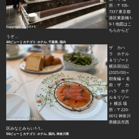
所：〒105-
7337 東京都
港区東新橋1-
9-1 地図はこ
ちらからど
うぞ ...
60ビュー
|
カテゴリ:
ホテル
,
千葉県
,
国内
ザ カハ
ラ ホテル
＆リゾート
横浜宿泊記
(2025/03)＝
朝食編＝
名
前：ザ カ
ハラ ホテ
ル＆リゾー
ト 横浜 場
所：〒220-
0012 神奈川
県横浜市西
区みなとみらい1-1...
56ビュー
|
カテゴリ:
ホテル
,
国内
,
神奈川県