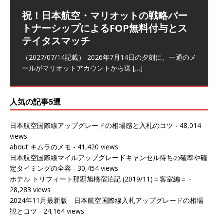
祝！日本航空・マリオットの戦略パー
ラウンジ 華 那覇空港 (2026/05)
The Coral Executive Lounge スワ
日本航空 羽田空港国際線ファースト
バンコクエアウェイズ スワンナプー
トナーシップによるFOP無料付与とス
ンナプーム国際空港国内線ラウンジ
クラスラウンジ (2026/01)
ム国際空港国内線ラウンジ (2026/01)
（2026/06/07記載） 2026年5月下旬の平日に那覇を訪れ
テイタスマッチ
(2026/01)
た際に利用した。 こちらのラウンジ
[…]
（2026/03/18記載） 2026年1月、毎年恒例の新年の羽田
（2026/03/13記載） 2026年1月上旬にバンコク経由でチ
～バンコクの移動の際に再びこちらの
ェンマイに向かう際に利用した。 今
[…]
[…]
（2027/07/14記載） 2026年7月14日の夕刻に、一通のメ
（2026/03/31記載） 2026年1月上旬にバンコク経由でチ
ールがマリオットアカウントから送
ェンマイに行く際に利用した。 バン
[…]
[…]
人気の記事5選
日本航空国際線アップグレードの相場感と入札のコツ
- 48,014
views
about キムラのメモ
- 41,420 views
日本航空国際線マイルアップグレードキャンセル待ちの確率や確
定タイミングの全容
- 30,454 views
ホテル トリフィート那覇旭橋宿泊記 (2019/11)＝客室編＝
-
28,283 views
2024年11月最新版 日本航空国際線入札アップグレードの相場
観とコツ
- 24,164 views