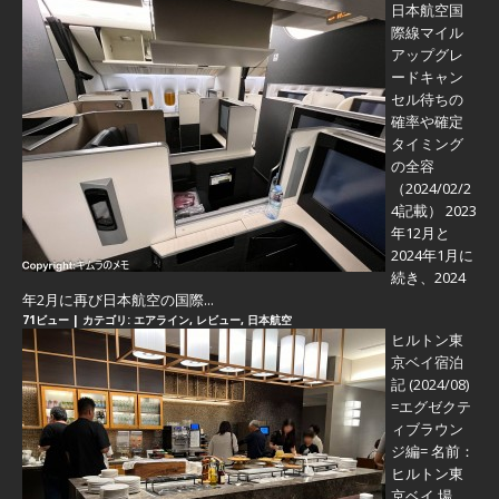
日本航空国
際線マイル
アップグレ
ードキャン
セル待ちの
確率や確定
タイミング
の全容
（2024/02/2
4記載） 2023
年12月と
2024年1月に
続き、2024
年2月に再び日本航空の国際...
71ビュー
|
カテゴリ:
エアライン
,
レビュー
,
日本航空
ヒルトン東
京ベイ宿泊
記 (2024/08)
=エグゼクテ
ィブラウン
ジ編=
名前：
ヒルトン東
京ベイ 場