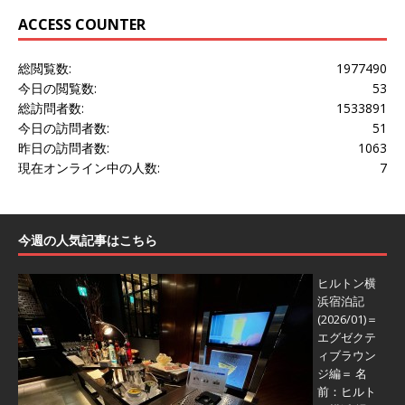
ACCESS COUNTER
総閲覧数:
1977490
今日の閲覧数:
53
総訪問者数:
1533891
今日の訪問者数:
51
昨日の訪問者数:
1063
現在オンライン中の人数:
7
今週の人気記事はこちら
ヒルトン横
浜宿泊記
(2026/01)＝
エグゼクテ
ィブラウン
ジ編＝
名
前：ヒルト