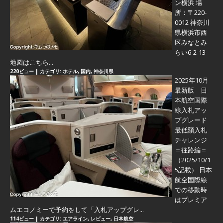
ン横浜 場
所：〒220-
0012 神奈川
県横浜市西
区みなとみ
らい6-2-13
地図はこちら...
220ビュー
|
カテゴリ:
ホテル
,
国内
,
神奈川県
2025年10月
最新版 日
本航空国際
線入札アッ
プグレード
最低額入札
チャレンジ
＝往路編＝
（2025/10/1
5記載） 日本
航空国際線
での移動時
はプレミア
ムエコノミーで予約をして「入札アップグレ...
114ビュー
|
カテゴリ:
エアライン
,
レビュー
,
日本航空