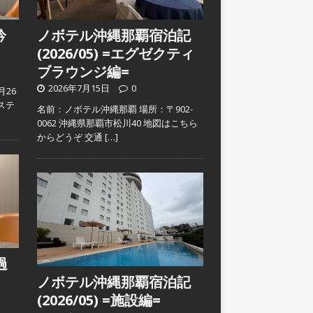
吟
ノボテル沖縄那覇宿泊記
(2026/05) =エグゼクティ
ブラウンジ編=
2026年7月15日
0
月26
ステ
名前：ノボテル沖縄那覇 場所：〒902-
0062 沖縄県那覇市松川40 地図はこちら
からどうぞ 交通
[…]
過
ノボテル沖縄那覇宿泊記
(2026/05) =施設編=