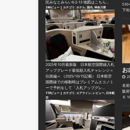
区みなとみらい6-2-13 地図はこちら...
53
246ビュー
|
カテゴリ:
ホテル
,
国内
,
神奈川県
下街
2025年10月最新版 日本航空国際線入札
おに
アップグレード最低額入札チャレンジ＝
往路編＝
（2025/10/15記載） 日本航空
2
国際線での移動時はプレミアムエコノミ
名前
ーで予約をして「入札アップグレ...
阪府
118ビュー
|
カテゴリ:
エアライン
,
レビュー
,
日本航
６ 
空