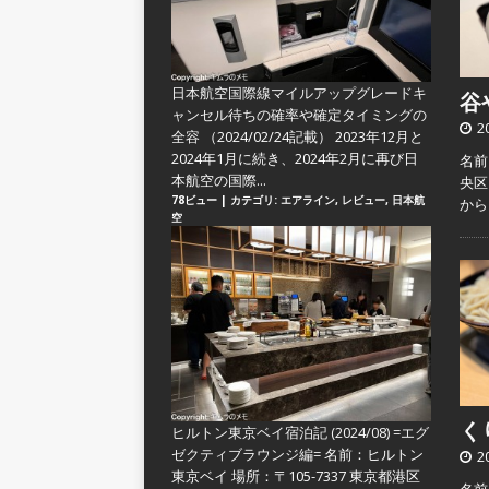
日本航空国際線マイルアップグレードキ
谷や
ャンセル待ちの確率や確定タイミングの
2
全容
（2024/02/24記載） 2023年12月と
2024年1月に続き、2024年2月に再び日
名前
本航空の国際...
央区
78ビュー
|
カテゴリ:
エアライン
,
レビュー
,
日本航
か
空
くり
ヒルトン東京ベイ宿泊記 (2024/08) =エグ
ゼクティブラウンジ編=
名前：ヒルトン
2
東京ベイ 場所：〒105-7337 東京都港区