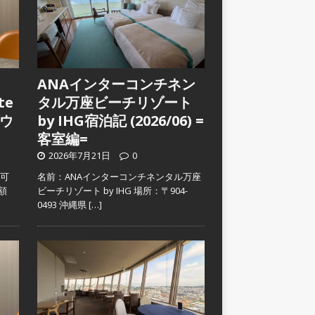
ANAインターコンチネン
te
タル万座ビーチリゾート
ウ
by IHG宿泊記 (2026/06) =
客室編=
2026年7月21日
0
入可
名前：ANAインターコンチネンタル万座
金額
ビーチリゾート by IHG 場所：〒904-
0493 沖縄県
[…]