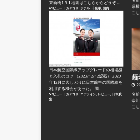
名前
東新橋1-9-1 地図はこちらからどうぞ ...
県横
61ビュー
|
カテゴリ:
ホテル
,
千葉県
,
国内
こ
日本航空国際線アップグレードの相場感
と入札のコツ
（2023/12/12記載） 2023
麺場
年12月に久しぶりに日本航空の国際線を
2
利用する機会があった。 調...
名前：
57ビュー
|
カテゴリ:
エアライン
,
レビュー
,
日本航
空
奈川
こ