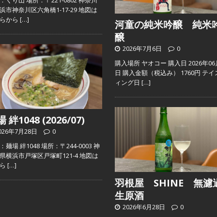
：くり山 場所：〒221-0802 神奈川
浜市神奈川区六角橋1-17-29 地図は
ちらから
[…]
河童の純米吟醸 純米
醸
2026年7月6日
0
購入場所 ヤオコー 購入日 2026年06
日 購入金額（税込み） 1760円 テイ
ィング日
[…]
 絆1048 (2026/07)
026年7月28日
0
麺場 絆1048 場所：〒244-0003 神
県横浜市戸塚区戸塚町121-4 地図は
ちら
[…]
羽根屋 SHINE 無濾
生原酒
2026年6月28日
0