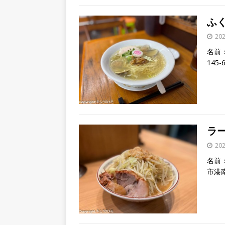
ふく
20
名前：
145
ラー
20
名前：
市港南