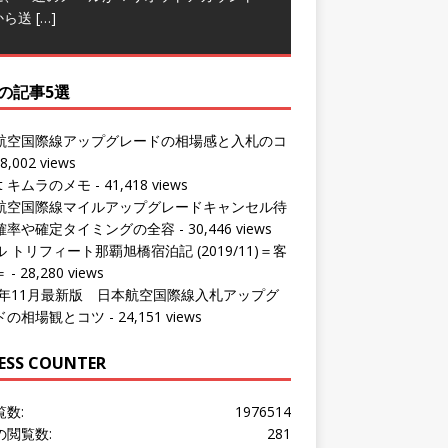
から送
[…]
の記事5選
航空国際線アップグレードの相場感と入札のコ
8,002 views
ut キムラのメモ
- 41,418 views
航空国際線マイルアップグレードキャンセル待
確率や確定タイミングの全容
- 30,446 views
 トリフィート那覇旭橋宿泊記 (2019/11)＝客
＝
- 28,280 views
24年11月最新版 日本航空国際線入札アップグ
ドの相場観とコツ
- 24,151 views
ESS COUNTER
覧数:
1976514
の閲覧数:
281