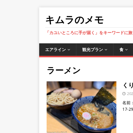
キムラのメモ
「カユいところに手が届く」をキーワードに旅
エアライン
観光プラン
食
ラーメン
くり山
20
名前：
17-