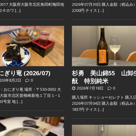
0-0017 大阪府大阪市北区角田町梅田地
2026年07月30日 購入金額（税込み
2-9 ホワ
[…]
2200円 テイス
[…]
ぎり竜 (2026/07)
杉勇 美山錦55 山卸
酛 特別純米
026年8月2日
0
2026年7月18日
0
：おにぎり竜 場所：〒530-0002 大
大阪市北区曾根崎新地１丁目１−１
購入場所 キッショーセレクト 購入
103号室 地
[…]
2026年07月04日 購入金額（税込み
1837円 テイス
[…]