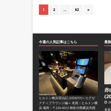
1
2
…
62
»
今週の人気記事はこちら
最
赤
(2
ヒルトン横浜宿泊記 (2026/01)＝エグゼ
2
クティブラウンジ編＝
名前：ヒルトン横
浜 場所：〒220-0012 神奈川県横浜市西
名前