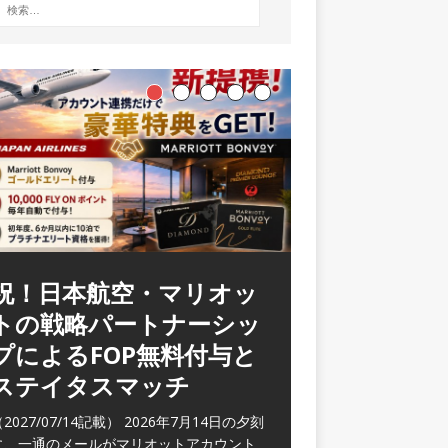
祝！日本航空・マリオッ
ラウンジ 華 那覇空港
トの戦略パートナーシッ
(2026/05)
プによるFOP無料付与と
2026/06/07記載） 2026年5月下旬の平日
ステイタスマッチ
に那覇を訪れた際に利用した。 こちらのラ
ウンジ
[…]
2027/07/14記載） 2026年7月14日の夕刻
に、一通のメールがマリオットアカウント