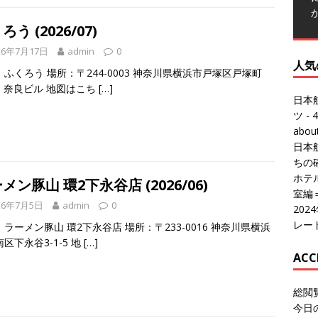
ろう (2026/07)
26年7月17日
admin
0
人気
ふくろう 場所：〒244-0003 神奈川県横浜市戸塚区戸塚町
-6 奈良ビル 地図はこち
[…]
日本
ツ
- 4
abo
日本
ちの
ホテル
メン豚山 環2下永谷店 (2026/06)
室編
26年7月5日
admin
0
20
レー
ラーメン豚山 環2下永谷店 場所：〒233-0016 神奈川県横浜
区下永谷3-1-5 地
[…]
ACC
総閲
今日