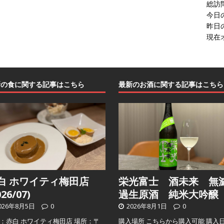
総訪
今日
昨日
現在
新の食に関する記事はこちら
最新のお酒に関する記事はこちら
白 ホワイティ梅田店
栄光富士 酒未来 無
026/07)
過生原酒 純米大吟醸
026年8月5日
0
2026年8月1日
0
：赤白 ホワイティ梅田店 場所：〒
購入場所 こちらから購入可能 購入