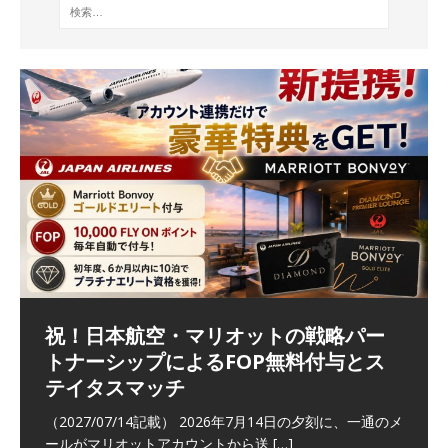
祝！日本航空・マリオットの戦略パー
ラウンジ 華 那覇空港 (2026/05)
The Coral Executive Lounge スワ
日本航空 羽田空港国際線ファースト
バンコクエアウェイズ スワンナプー
トナーシップによるFOP無料付与とス
ンナプーム国際空港国内線ラウンジ
クラスラウンジ (2026/01)
ム国際空港国内線ラウンジ (2026/01)
（2026/06/07記載） 2026年5月下旬の平日に那覇を訪れ
テイタスマッチ
(2026/01)
た際に利用した。 こちらのラウンジ
[…]
（2026/03/18記載） 2026年1月、毎年恒例の新年の羽田
（2026/03/13記載） 2026年1月上旬にバンコク経由でチ
～バンコクの移動の際に再びこちらの
ェンマイに向かう際に利用した。 今
[…]
[…]
（2027/07/14記載） 2026年7月14日の夕刻に、一通のメ
（2026/03/31記載） 2026年1月上旬にバンコク経由でチ
ールがマリオットアカウントから送
ェンマイに行く際に利用した。 バン
[…]
[…]