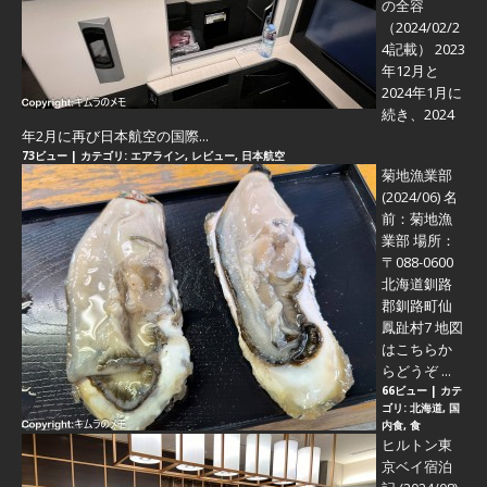
の全容
（2024/02/2
4記載） 2023
年12月と
2024年1月に
続き、2024
年2月に再び日本航空の国際...
73ビュー
|
カテゴリ:
エアライン
,
レビュー
,
日本航空
菊地漁業部
(2024/06)
名
前：菊地漁
業部 場所：
〒088-0600
北海道釧路
郡釧路町仙
鳳趾村7 地図
はこちらか
らどうぞ ...
66ビュー
|
カテ
ゴリ:
北海道
,
国
内食
,
食
ヒルトン東
京ベイ宿泊