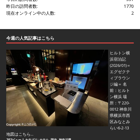
昨日の訪問者数:
1770
現在オンライン中の人数:
2
今週の人気記事はこちら
ヒルトン横
浜宿泊記
(2026/01)＝
エグゼクテ
ィブラウン
ジ編＝
名
前：ヒルト
ン横浜 場
所：〒220-
0012 神奈川
県横浜市西
区みなとみ
らい6-2-13
地図はこちら...
202ビュー
|
カテゴリ:
ホテル
,
国内
,
神奈川県