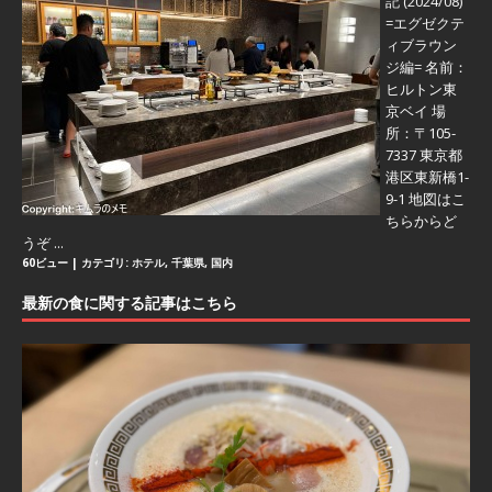
記 (2024/08)
=エグゼクテ
ィブラウン
ジ編=
名前：
ヒルトン東
京ベイ 場
所：〒105-
7337 東京都
港区東新橋1-
9-1 地図はこ
ちらからど
うぞ ...
60ビュー
|
カテゴリ:
ホテル
,
千葉県
,
国内
最新の食に関する記事はこちら