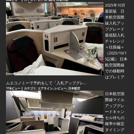
2025年10月
最新版 日
本航空国際
線入札アッ
プグレード
最低額入札
チャレンジ
＝往路編＝
（2025/10/1
5記載） 日本
航空国際線
での移動時
はプレミア
ムエコノミーで予約をして「入札アップグレ...
116ビュー
|
カテゴリ:
エアライン
,
レビュー
,
日本航空
日本航空国
際線マイル
アップグレ
ードキャン
セル待ちの
確率や確定
タイミング