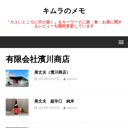
キムラのメモ
「カユいところに手が届く」をキーワードに旅・食・お酒に関す
るレビューを随時更新しています
有限会社濱川商店
美丈夫（濱川商店）
2023年3月31日
admin
美丈夫 超辛口 純米
2023年1月23日
admin