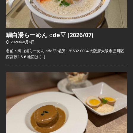
鯛白湯らーめん ○de▽ (2026/07)
2026年8月6日
名前：鯛白湯らーめん ○de▽ 場所：〒532-0004 大阪府大阪市淀川区
西宮原1-5-6 地図は
[…]