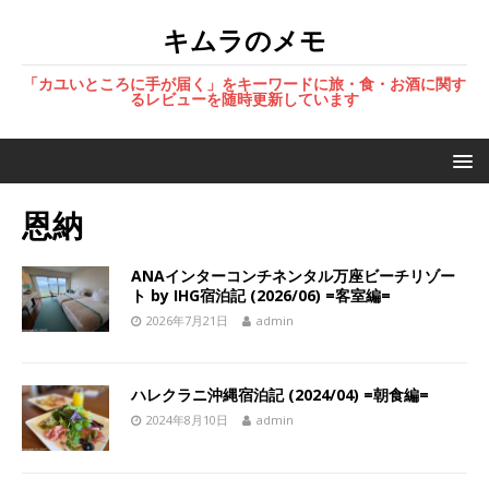
キムラのメモ
「カユいところに手が届く」をキーワードに旅・食・お酒に関す
るレビューを随時更新しています
恩納
ANAインターコンチネンタル万座ビーチリゾー
ト by IHG宿泊記 (2026/06) =客室編=
2026年7月21日
admin
ハレクラニ沖縄宿泊記 (2024/04) =朝食編=
2024年8月10日
admin