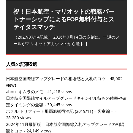
祝！日本航空・マリオットの戦略パー
ラウンジ 華 那覇空港 (2026/05)
The Coral Executive Lounge スワ
日本航空 羽田空港国際線ファースト
バンコクエアウェイズ スワンナプー
トナーシップによるFOP無料付与とス
ンナプーム国際空港国内線ラウンジ
クラスラウンジ (2026/01)
ム国際空港国内線ラウンジ (2026/01)
（2026/06/07記載） 2026年5月下旬の平日に那覇を訪れ
テイタスマッチ
(2026/01)
た際に利用した。 こちらのラウンジ
[…]
（2026/03/18記載） 2026年1月、毎年恒例の新年の羽田
（2026/03/13記載） 2026年1月上旬にバンコク経由でチ
～バンコクの移動の際に再びこちらの
ェンマイに向かう際に利用した。 今
[…]
[…]
（2027/07/14記載） 2026年7月14日の夕刻に、一通のメ
（2026/03/31記載） 2026年1月上旬にバンコク経由でチ
ールがマリオットアカウントから送
ェンマイに行く際に利用した。 バン
[…]
[…]
人気の記事5選
日本航空国際線アップグレードの相場感と入札のコツ
- 48,002
views
about キムラのメモ
- 41,418 views
日本航空国際線マイルアップグレードキャンセル待ちの確率や確
定タイミングの全容
- 30,445 views
ホテル トリフィート那覇旭橋宿泊記 (2019/11)＝客室編＝
-
28,280 views
2024年11月最新版 日本航空国際線入札アップグレードの相場
観とコツ
- 24,149 views