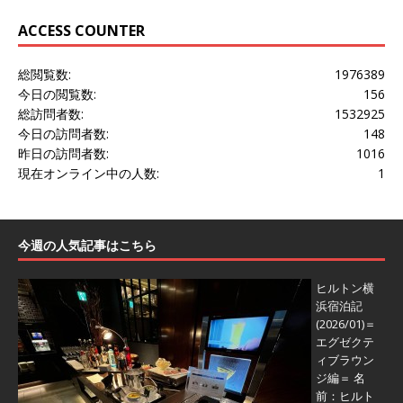
ACCESS COUNTER
総閲覧数:
1976389
今日の閲覧数:
156
総訪問者数:
1532925
今日の訪問者数:
148
昨日の訪問者数:
1016
現在オンライン中の人数:
1
今週の人気記事はこちら
ヒルトン横
浜宿泊記
(2026/01)＝
エグゼクテ
ィブラウン
ジ編＝
名
前：ヒルト