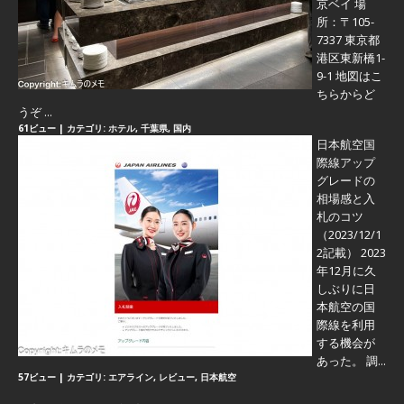
京ベイ 場
所：〒105-
7337 東京都
港区東新橋1-
9-1 地図はこ
ちらからど
うぞ ...
61ビュー
|
カテゴリ:
ホテル
,
千葉県
,
国内
日本航空国
際線アップ
グレードの
相場感と入
札のコツ
（2023/12/1
2記載） 2023
年12月に久
しぶりに日
本航空の国
際線を利用
する機会が
あった。 調...
57ビュー
|
カテゴリ:
エアライン
,
レビュー
,
日本航空