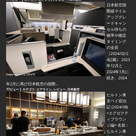
日本航空国
際線マイル
アップグレ
ードキャン
セル待ちの
確率や確定
タイミング
の全容
（2024/02/2
4記載） 2023
年12月と
2024年1月に
続き、2024
年2月に再び日本航空の国際...
77ビュー
|
カテゴリ:
エアライン
,
レビュー
,
日本航空
ヒルトン東
京ベイ宿泊
記 (2024/08)
=エグゼクテ
ィブラウン
ジ編=
名前：
ヒルトン東