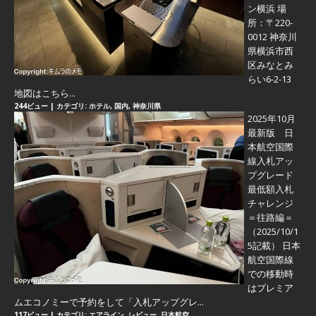
ン横浜 場
所：〒220-
0012 神奈川
県横浜市西
区みなとみ
らい6-2-13
地図はこちら...
244ビュー
|
カテゴリ:
ホテル
,
国内
,
神奈川県
2025年10月
最新版 日
本航空国際
線入札アッ
プグレード
最低額入札
チャレンジ
＝往路編＝
（2025/10/1
5記載） 日本
航空国際線
での移動時
はプレミア
ムエコノミーで予約をして「入札アップグレ...
117ビュー
|
カテゴリ:
エアライン
,
レビュー
,
日本航空