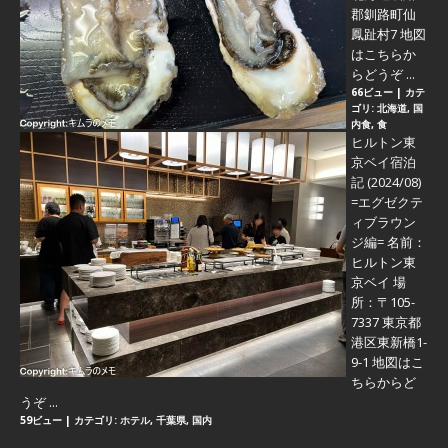
郡釧路町仙
鳳趾村7 地図
はこちらか
らどうぞ ...
66ビュー
|
カテ
ゴリ:
北海道
,
国
内食
,
食
ヒルトン東
京ベイ宿泊
記 (2024/08)
=エグゼクテ
ィブラウン
ジ編=
名前：
ヒルトン東
京ベイ 場
所：〒105-
7337 東京都
港区東新橋1-
9-1 地図はこ
ちらからど
うぞ ...
59ビュー
|
カテゴリ:
ホテル
,
千葉県
,
国内