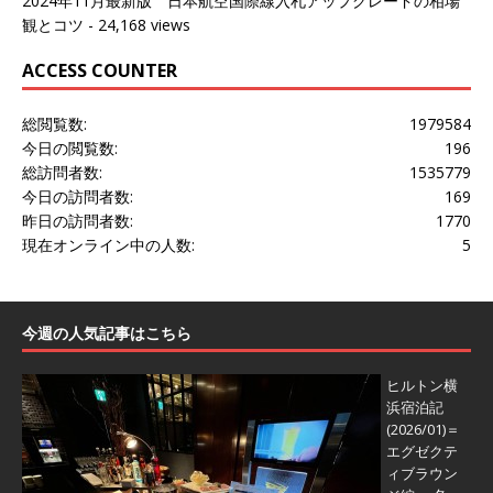
2024年11月最新版 日本航空国際線入札アップグレードの相場
観とコツ
- 24,168 views
ACCESS COUNTER
総閲覧数:
1979584
今日の閲覧数:
196
総訪問者数:
1535779
今日の訪問者数:
169
昨日の訪問者数:
1770
現在オンライン中の人数:
5
今週の人気記事はこちら
ヒルトン横
浜宿泊記
(2026/01)＝
エグゼクテ
ィブラウン