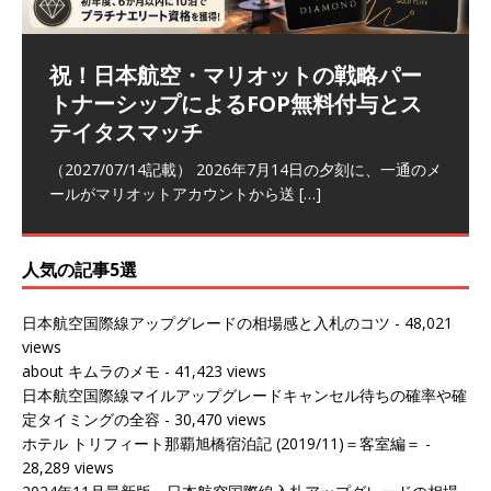
祝！日本航空・マリオットの戦略パー
ラウンジ 華 那覇空港 (2026/05)
The Coral Executive Lounge スワ
日本航空 羽田空港国際線ファースト
バンコクエアウェイズ スワンナプー
トナーシップによるFOP無料付与とス
ンナプーム国際空港国内線ラウンジ
クラスラウンジ (2026/01)
ム国際空港国内線ラウンジ (2026/01)
（2026/06/07記載） 2026年5月下旬の平日に那覇を訪れ
テイタスマッチ
(2026/01)
た際に利用した。 こちらのラウンジ
[…]
（2026/03/18記載） 2026年1月、毎年恒例の新年の羽田
（2026/03/13記載） 2026年1月上旬にバンコク経由でチ
～バンコクの移動の際に再びこちらの
ェンマイに向かう際に利用した。 今
[…]
[…]
（2027/07/14記載） 2026年7月14日の夕刻に、一通のメ
（2026/03/31記載） 2026年1月上旬にバンコク経由でチ
ールがマリオットアカウントから送
ェンマイに行く際に利用した。 バン
[…]
[…]
人気の記事5選
日本航空国際線アップグレードの相場感と入札のコツ
- 48,021
views
about キムラのメモ
- 41,423 views
日本航空国際線マイルアップグレードキャンセル待ちの確率や確
定タイミングの全容
- 30,470 views
ホテル トリフィート那覇旭橋宿泊記 (2019/11)＝客室編＝
-
28,289 views