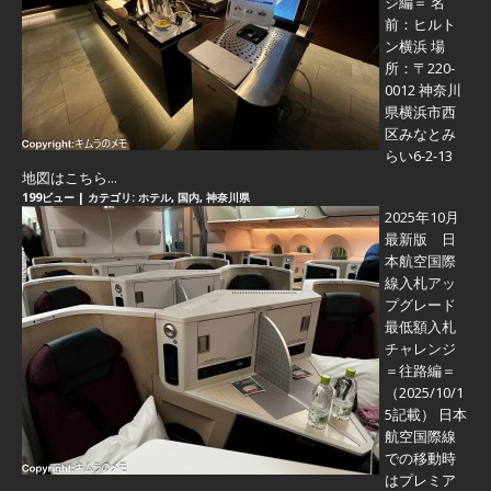
ジ編＝
名
前：ヒルト
ン横浜 場
所：〒220-
0012 神奈川
県横浜市西
区みなとみ
らい6-2-13
地図はこちら...
199ビュー
|
カテゴリ:
ホテル
,
国内
,
神奈川県
2025年10月
最新版 日
本航空国際
線入札アッ
プグレード
最低額入札
チャレンジ
＝往路編＝
（2025/10/1
5記載） 日本
航空国際線
での移動時
はプレミア