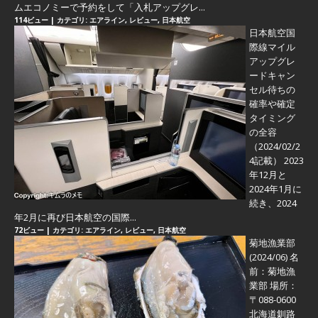
ムエコノミーで予約をして「入札アップグレ...
114ビュー
|
カテゴリ:
エアライン
,
レビュー
,
日本航空
日本航空国
際線マイル
アップグレ
ードキャン
セル待ちの
確率や確定
タイミング
の全容
（2024/02/2
4記載） 2023
年12月と
2024年1月に
続き、2024
年2月に再び日本航空の国際...
72ビュー
|
カテゴリ:
エアライン
,
レビュー
,
日本航空
菊地漁業部
(2024/06)
名
前：菊地漁
業部 場所：
〒088-0600
北海道釧路