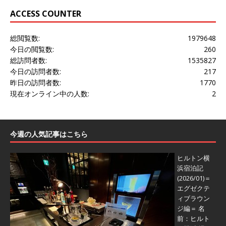
ACCESS COUNTER
総閲覧数:
1979648
今日の閲覧数:
260
総訪問者数:
1535827
今日の訪問者数:
217
昨日の訪問者数:
1770
現在オンライン中の人数:
2
今週の人気記事はこちら
ヒルトン横
浜宿泊記
(2026/01)＝
エグゼクテ
ィブラウン
ジ編＝
名
前：ヒルト