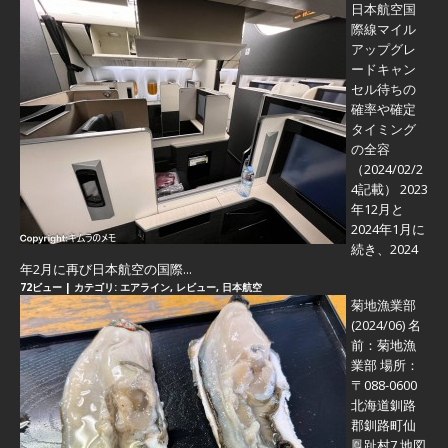
日本航空国
際線マイル
アップグレ
ードキャン
セル待ちの
確率や確定
タイミング
の全容
（2024/02/2
4記載） 2023
年12月と
2024年1月に
続き、2024
年2月に再び日本航空の国際...
72ビュー
|
カテゴリ:
エアライン
,
レビュー
,
日本航空
菊地漁業部
(2024/06)
名
前：菊地漁
業部 場所：
〒088-0600
北海道釧路
郡釧路町仙
鳳趾村7 地図