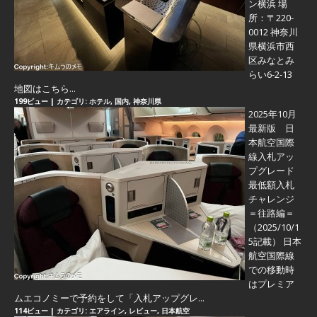
ン横浜 場
所：〒220-
0012 神奈川
県横浜市西
区みなとみ
らい6-2-13
地図はこちら...
199ビュー
|
カテゴリ:
ホテル
,
国内
,
神奈川県
2025年10月
最新版 日
本航空国際
線入札アッ
プグレード
最低額入札
チャレンジ
＝往路編＝
（2025/10/1
5記載） 日本
航空国際線
での移動時
はプレミア
ムエコノミーで予約をして「入札アップグレ...
114ビュー
|
カテゴリ:
エアライン
,
レビュー
,
日本航空