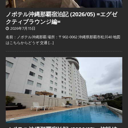
ノボテル沖縄那覇宿泊記 (2026/05) =エグゼ
クティブラウンジ編=
2026年7月15日
名前：ノボテル沖縄那覇 場所：〒902-0062 沖縄県那覇市松川40 地図
はこちらからどうぞ 交通
[…]