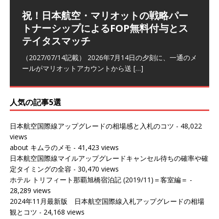
祝！日本航空・マリオットの戦略パー
ラウンジ 華 那覇空港 (2026/05)
The Coral Executive Lounge スワ
日本航空 羽田空港国際線ファースト
バンコクエアウェイズ スワンナプー
トナーシップによるFOP無料付与とス
ンナプーム国際空港国内線ラウンジ
クラスラウンジ (2026/01)
ム国際空港国内線ラウンジ (2026/01)
（2026/06/07記載） 2026年5月下旬の平日に那覇を訪れ
テイタスマッチ
(2026/01)
た際に利用した。 こちらのラウンジ
[…]
（2026/03/18記載） 2026年1月、毎年恒例の新年の羽田
（2026/03/13記載） 2026年1月上旬にバンコク経由でチ
～バンコクの移動の際に再びこちらの
ェンマイに向かう際に利用した。 今
[…]
[…]
（2027/07/14記載） 2026年7月14日の夕刻に、一通のメ
（2026/03/31記載） 2026年1月上旬にバンコク経由でチ
ールがマリオットアカウントから送
ェンマイに行く際に利用した。 バン
[…]
[…]
人気の記事5選
日本航空国際線アップグレードの相場感と入札のコツ
- 48,022
views
about キムラのメモ
- 41,423 views
日本航空国際線マイルアップグレードキャンセル待ちの確率や確
定タイミングの全容
- 30,470 views
ホテル トリフィート那覇旭橋宿泊記 (2019/11)＝客室編＝
-
28,289 views
2024年11月最新版 日本航空国際線入札アップグレードの相場
観とコツ
- 24,168 views