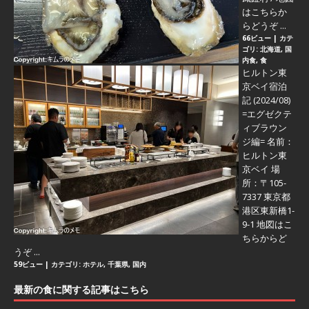
はこちらか
らどうぞ ...
66ビュー
|
カテ
ゴリ:
北海道
,
国
内食
,
食
ヒルトン東
京ベイ宿泊
記 (2024/08)
=エグゼクテ
ィブラウン
ジ編=
名前：
ヒルトン東
京ベイ 場
所：〒105-
7337 東京都
港区東新橋1-
9-1 地図はこ
ちらからど
うぞ ...
59ビュー
|
カテゴリ:
ホテル
,
千葉県
,
国内
最新の食に関する記事はこちら