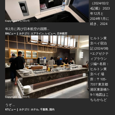
（2024/02/2
4記載） 2023
年12月と
2024年1月に
続き、2024
年2月に再び日本航空の国際...
84ビュー
|
カテゴリ:
エアライン
,
レビュー
,
日本航空
ヒルトン東
京ベイ宿泊
記 (2024/08)
=エグゼクテ
ィブラウン
ジ編=
名前：
ヒルトン東
京ベイ 場
所：〒105-
7337 東京都
港区東新橋1-
9-1 地図はこ
ちらからど
うぞ ...
67ビュー
|
カテゴリ:
ホテル
,
千葉県
,
国内