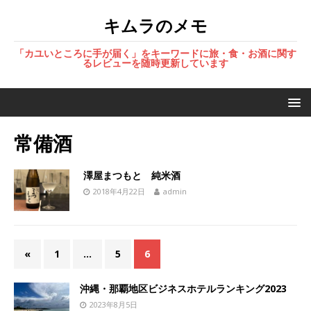
キムラのメモ
「カユいところに手が届く」をキーワードに旅・食・お酒に関す
るレビューを随時更新しています
常備酒
澤屋まつもと 純米酒
2018年4月22日
admin
«
1
…
5
6
沖縄・那覇地区ビジネスホテルランキング2023
2023年8月5日