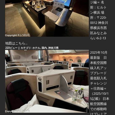
ジ編＝
名
前：ヒルト
ン横浜 場
所：〒220-
0012 神奈川
県横浜市西
区みなとみ
らい6-2-13
地図はこちら...
223ビュー
|
カテゴリ:
ホテル
,
国内
,
神奈川県
2025年10月
最新版 日
本航空国際
線入札アッ
プグレード
最低額入札
チャレンジ
＝往路編＝
（2025/10/1
5記載） 日本
航空国際線
での移動時
はプレミア