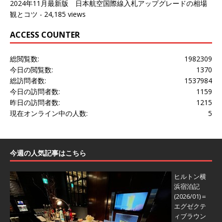
2024年11月最新版 日本航空国際線入札アップグレードの相場
観とコツ
- 24,185 views
ACCESS COUNTER
総閲覧数:
1982309
今日の閲覧数:
1370
総訪問者数:
1537984
今日の訪問者数:
1159
昨日の訪問者数:
1215
現在オンライン中の人数:
5
今週の人気記事はこちら
ヒルトン横
浜宿泊記
(2026/01)＝
エグゼクテ
ィブラウン