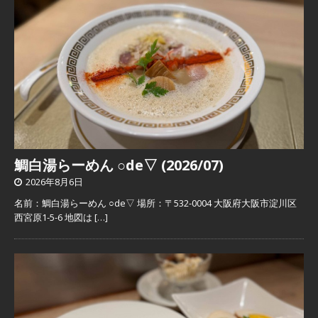
鯛白湯らーめん ○de▽ (2026/07)
2026年8月6日
名前：鯛白湯らーめん ○de▽ 場所：〒532-0004 大阪府大阪市淀川区
西宮原1-5-6 地図は
[…]