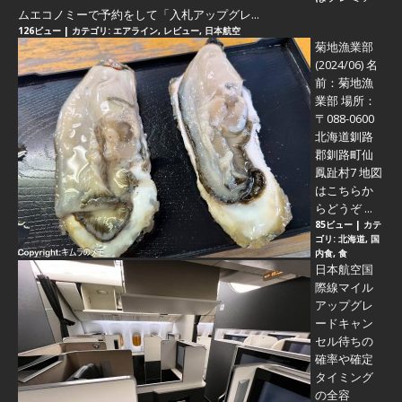
ムエコノミーで予約をして「入札アップグレ...
126ビュー
|
カテゴリ:
エアライン
,
レビュー
,
日本航空
菊地漁業部
(2024/06)
名
前：菊地漁
業部 場所：
〒088-0600
北海道釧路
郡釧路町仙
鳳趾村7 地図
はこちらか
らどうぞ ...
85ビュー
|
カテ
ゴリ:
北海道
,
国
内食
,
食
日本航空国
際線マイル
アップグレ
ードキャン
セル待ちの
確率や確定
タイミング
の全容