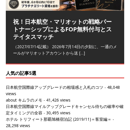
祝！日本航空・マリオットの戦略パー
ラウンジ 華 那覇空港 (2026/05)
The Coral Executive Lounge スワ
日本航空 羽田空港国際線ファースト
バンコクエアウェイズ スワンナプー
トナーシップによるFOP無料付与とス
ンナプーム国際空港国内線ラウンジ
クラスラウンジ (2026/01)
ム国際空港国内線ラウンジ (2026/01)
（2026/06/07記載） 2026年5月下旬の平日に那覇を訪れ
テイタスマッチ
(2026/01)
た際に利用した。 こちらのラウンジ
[…]
（2026/03/18記載） 2026年1月、毎年恒例の新年の羽田
（2026/03/13記載） 2026年1月上旬にバンコク経由でチ
～バンコクの移動の際に再びこちらの
ェンマイに向かう際に利用した。 今
[…]
[…]
（2027/07/14記載） 2026年7月14日の夕刻に、一通のメ
（2026/03/31記載） 2026年1月上旬にバンコク経由でチ
ールがマリオットアカウントから送
ェンマイに行く際に利用した。 バン
[…]
[…]
人気の記事5選
日本航空国際線アップグレードの相場感と入札のコツ
- 48,048
views
about キムラのメモ
- 41,426 views
日本航空国際線マイルアップグレードキャンセル待ちの確率や確
定タイミングの全容
- 30,495 views
ホテル トリフィート那覇旭橋宿泊記 (2019/11)＝客室編＝
-
28,298 views