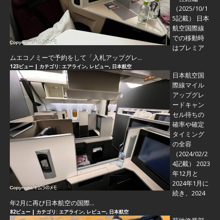
（2025/10/1
5記載） 日本
航空国際線
での移動時
はプレミア
ムエコノミーで予約をして「入札アップグレ...
123ビュー
|
カテゴリ:
エアライン
,
レビュー
,
日本航空
日本航空国
際線マイル
アップグレ
ードキャン
セル待ちの
確率や確定
タイミング
の全容
（2024/02/2
4記載） 2023
年12月と
2024年1月に
続き、2024
年2月に再び日本航空の国際...
82ビュー
|
カテゴリ:
エアライン
,
レビュー
,
日本航空