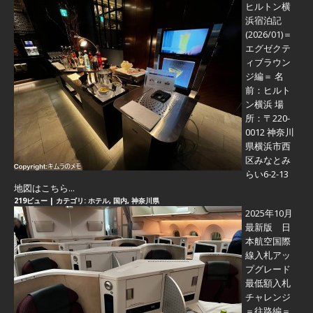
ヒルトン横
浜宿泊記
(2026/01)＝
エグゼクテ
ィブラウン
ジ編＝
名
前：ヒルト
ン横浜 場
所：〒220-
0012 神奈川
県横浜市西
区みなとみ
らい6-2-13
地図はこちら...
219ビュー
|
カテゴリ:
ホテル
,
国内
,
神奈川県
2025年10月
最新版 日
本航空国際
線入札アッ
プグレード
最低額入札
チャレンジ
＝往路編＝