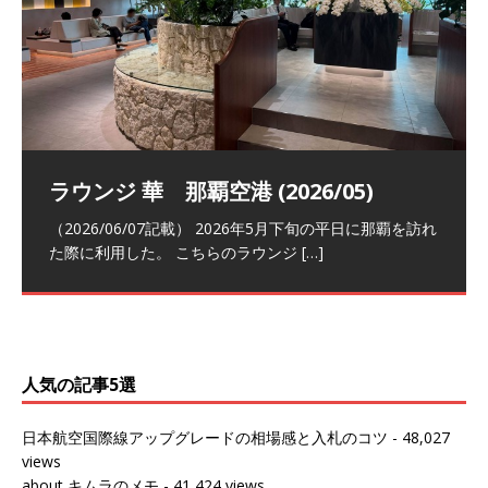
祝！日本航空・マリオットの戦略パー
ラウンジ 華 那覇空港 (2026/05)
The Coral Executive Lounge スワ
日本航空 羽田空港国際線ファースト
バンコクエアウェイズ スワンナプー
トナーシップによるFOP無料付与とス
ンナプーム国際空港国内線ラウンジ
クラスラウンジ (2026/01)
ム国際空港国内線ラウンジ (2026/01)
（2026/06/07記載） 2026年5月下旬の平日に那覇を訪れ
テイタスマッチ
(2026/01)
た際に利用した。 こちらのラウンジ
[…]
（2026/03/18記載） 2026年1月、毎年恒例の新年の羽田
（2026/03/13記載） 2026年1月上旬にバンコク経由でチ
～バンコクの移動の際に再びこちらの
ェンマイに向かう際に利用した。 今
[…]
[…]
（2027/07/14記載） 2026年7月14日の夕刻に、一通のメ
（2026/03/31記載） 2026年1月上旬にバンコク経由でチ
ールがマリオットアカウントから送
ェンマイに行く際に利用した。 バン
[…]
[…]
人気の記事5選
日本航空国際線アップグレードの相場感と入札のコツ
- 48,027
views
about キムラのメモ
- 41,424 views