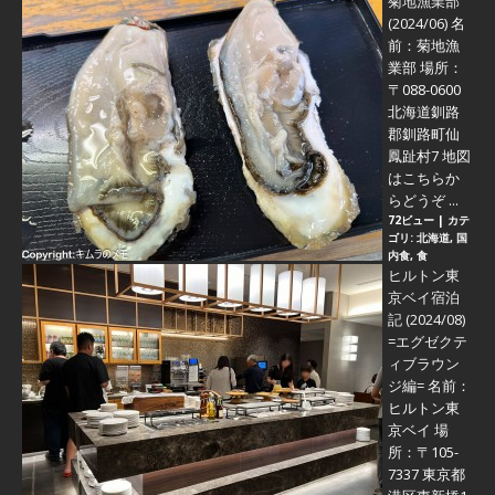
菊地漁業部
(2024/06)
名
前：菊地漁
業部 場所：
〒088-0600
北海道釧路
郡釧路町仙
鳳趾村7 地図
はこちらか
らどうぞ ...
72ビュー
|
カテ
ゴリ:
北海道
,
国
内食
,
食
ヒルトン東
京ベイ宿泊
記 (2024/08)
=エグゼクテ
ィブラウン
ジ編=
名前：
ヒルトン東
京ベイ 場
所：〒105-
7337 東京都