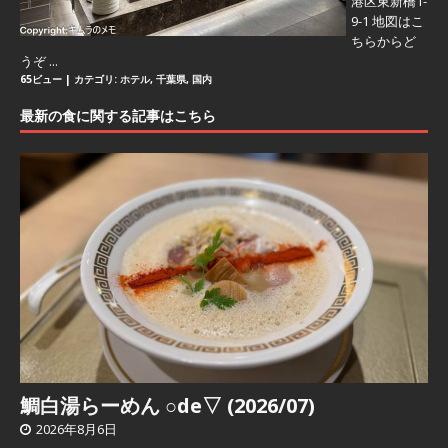
港区東新橋1-
9-1 地図はこ
ちらからど
うぞ ...
65ビュー
|
カテゴリ:
ホテル
,
千葉県
,
国内
最新の食に関する記事はこちら
鯛白湯らーめん ○de▽ (2026/07)
2026年8月6日