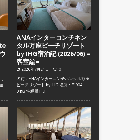
ANAインターコンチネン
te
タル万座ビーチリゾート
ウ
by IHG宿泊記 (2026/06) =
客室編=
2026年7月21日
0
入可
名前：ANAインターコンチネンタル万座
金額
ビーチリゾート by IHG 場所：〒904-
0493 沖縄県
[…]