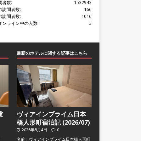
問者数:
1532943
の訪問者数:
166
の訪問者数:
1016
オンライン中の人数:
3
最新のホテルに関する記事はこちら
濾
ヴィアインプライム日本
橋人形町宿泊記 (2026/07)
2026年8月4日
0
日
名前：ヴィアインプライム日本橋人形町