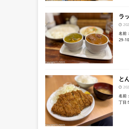
ラッ
20
名前：
29-
とん
20
名前：
丁目