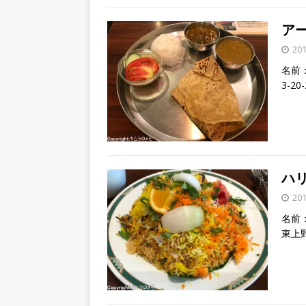
アー
20
名前：
3-2
ハリ
20
名前：
東上野