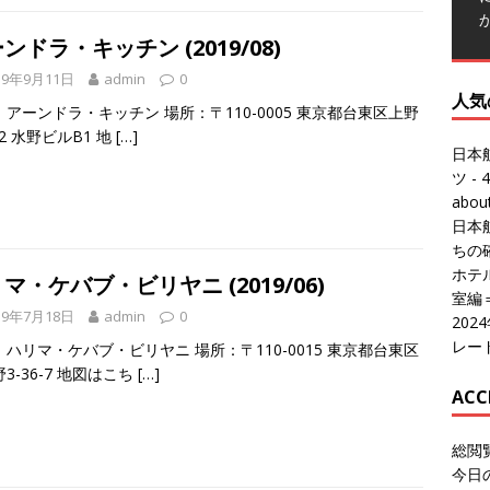
ンドラ・キッチン (2019/08)
19年9月11日
admin
0
人気
アーンドラ・キッチン 場所：〒110-0005 東京都台東区上野
0-2 水野ビルB1 地
[…]
日本
ツ
- 4
abo
日本
ちの
ホテル
マ・ケバブ・ビリヤニ (2019/06)
室編
19年7月18日
admin
0
20
レー
ハリマ・ケバブ・ビリヤニ 場所：〒110-0015 東京都台東区
3-36-7 地図はこち
[…]
ACC
総閲
今日