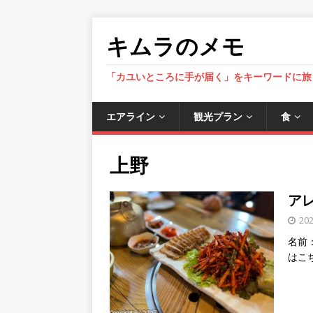
キムラのメモ
「カユいところに手が届く」をキーワードに旅
エアライン
観光プラン
食
上野
アレ
20
名前：
はこ