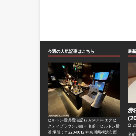
今週の人気記事はこちら
最
赤
(2
ヒルトン横浜宿泊記 (2026/01)＝エグゼ
2
クティブラウンジ編＝
名前：ヒルトン横
浜 場所：〒220-0012 神奈川県横浜市西
名前