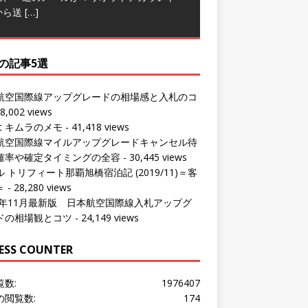
から送
[…]
の記事5選
航空国際線アップグレードの相場感と入札のコ
8,002 views
ut キムラのメモ
- 41,418 views
航空国際線マイルアップグレードキャンセル待
確率や確定タイミングの全容
- 30,445 views
 トリフィート那覇旭橋宿泊記 (2019/11)＝客
＝
- 28,280 views
24年11月最新版 日本航空国際線入札アップグ
ドの相場観とコツ
- 24,149 views
ESS COUNTER
覧数:
1976407
の閲覧数:
174