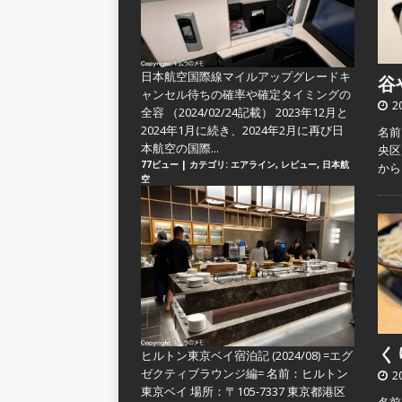
日本航空国際線マイルアップグレードキ
谷や
ャンセル待ちの確率や確定タイミングの
2
全容
（2024/02/24記載） 2023年12月と
2024年1月に続き、2024年2月に再び日
名前
本航空の国際...
央区
77ビュー
|
カテゴリ:
エアライン
,
レビュー
,
日本航
か
空
くり
ヒルトン東京ベイ宿泊記 (2024/08) =エグ
ゼクティブラウンジ編=
名前：ヒルトン
2
東京ベイ 場所：〒105-7337 東京都港区