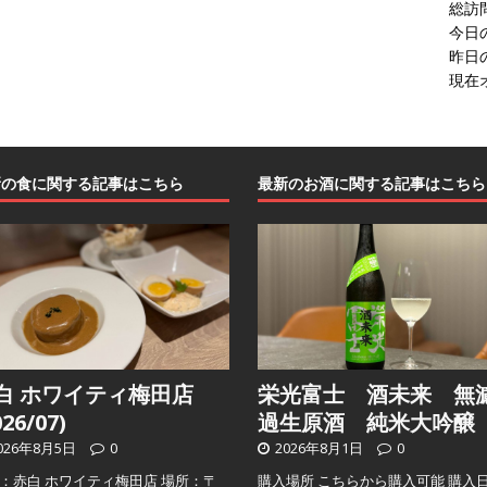
総訪
今日
昨日
現在
新の食に関する記事はこちら
最新のお酒に関する記事はこちら
白 ホワイティ梅田店
栄光富士 酒未来 無
026/07)
過生原酒 純米大吟醸
026年8月5日
0
2026年8月1日
0
：赤白 ホワイティ梅田店 場所：〒
購入場所 こちらから購入可能 購入