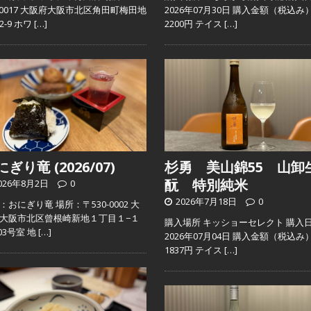
0-0017 大阪府大阪市北区角田町梅田地
2026年07月30日 購入金額（税込み
2-9 ホワ
[…]
2200円 テイス
[…]
ぎり竜 (2026/07)
杉勇 美山錦55 山卸
酛 特別純米
026年8月2日
0
2026年7月18日
0
：おにぎり竜 場所：〒530-0002 大
大阪市北区曾根崎新地１丁目１−１
購入場所 キッショーセレクト 購入
103号室 地
[…]
2026年07月04日 購入金額（税込み
1837円 テイス
[…]