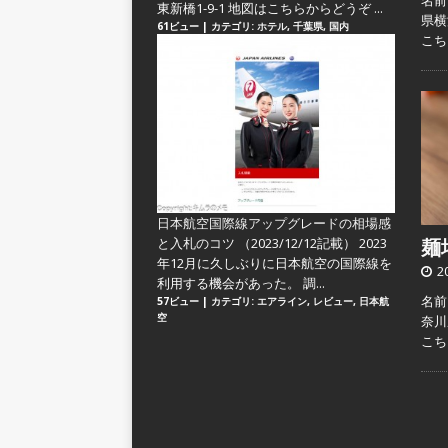
名前
東新橋1-9-1 地図はこちらからどうぞ ...
県横
61ビュー
|
カテゴリ:
ホテル
,
千葉県
,
国内
こ
日本航空国際線アップグレードの相場感
と入札のコツ
（2023/12/12記載） 2023
麺場
年12月に久しぶりに日本航空の国際線を
2
利用する機会があった。 調...
名前：
57ビュー
|
カテゴリ:
エアライン
,
レビュー
,
日本航
空
奈川
こ