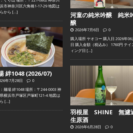
：くり山 場所：〒221-0802 神奈川
浜市神奈川区六角橋1-17-29 地図は
ちらから
[…]
河童の純米吟醸 純米
醸
2026年7月6日
0
購入場所 ヤオコー 購入日 2026年06
日 購入金額（税込み） 1760円 テイ
ィング日
[…]
 絆1048 (2026/07)
026年7月28日
0
麺場 絆1048 場所：〒244-0003 神
県横浜市戸塚区戸塚町121-4 地図は
ちら
[…]
羽根屋 SHINE 無濾
生原酒
2026年6月28日
0