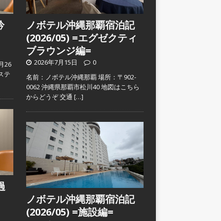
吟
ノボテル沖縄那覇宿泊記
(2026/05) =エグゼクティ
ブラウンジ編=
2026年7月15日
0
月26
ステ
名前：ノボテル沖縄那覇 場所：〒902-
0062 沖縄県那覇市松川40 地図はこちら
からどうぞ 交通
[…]
過
ノボテル沖縄那覇宿泊記
(2026/05) =施設編=