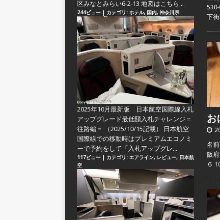
区みなとみらい6-2-13 地図はこちら...
53
244ビュー
|
カテゴリ:
ホテル
,
国内
,
神奈川県
下街
2025年10月最新版 日本航空国際線入札
おに
アップグレード最低額入札チャレンジ＝
往路編＝
（2025/10/15記載） 日本航空
2
国際線での移動時はプレミアムエコノミ
名前
ーで予約をして「入札アップグレ...
阪府
117ビュー
|
カテゴリ:
エアライン
,
レビュー
,
日本航
６ 
空