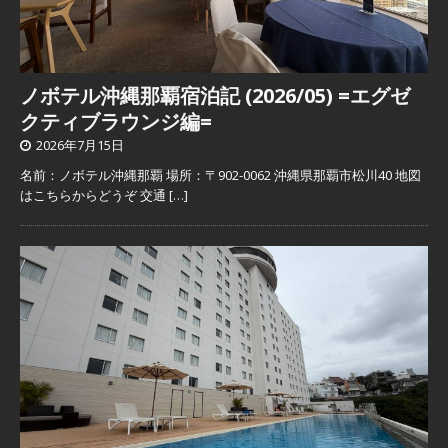
ノボテル沖縄那覇宿泊記 (2026/05) =エグゼ
クティブラウンジ編=
2026年7月15日
名前：ノボテル沖縄那覇 場所：〒902-0062 沖縄県那覇市松川40 地図
はこちらからどうぞ 交通
[…]