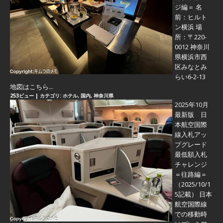
ジ編＝
名
前：ヒルト
ン横浜 場
所：〒220-
0012 神奈川
県横浜市西
区みなとみ
らい6-2-13
地図はこちら...
253ビュー
|
カテゴリ:
ホテル
,
国内
,
神奈川県
2025年10月
最新版 日
本航空国際
線入札アッ
プグレード
最低額入札
チャレンジ
＝往路編＝
（2025/10/1
5記載） 日本
航空国際線
での移動時