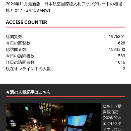
2024年11月最新版 日本航空国際線入札アップグレードの相場
観とコツ
- 24,158 views
ACCESS COUNTER
総閲覧数:
1976861
今日の閲覧数:
628
総訪問者数:
1533340
今日の訪問者数:
563
昨日の訪問者数:
1016
現在オンライン中の人数:
2
今週の人気記事はこちら
ヒルトン横
浜宿泊記
(2026/01)＝
エグゼクテ
ィブラウン