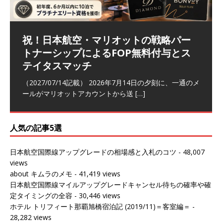
祝！日本航空・マリオットの戦略パー
ラウンジ 華 那覇空港 (2026/05)
The Coral Executive Lounge スワ
日本航空 羽田空港国際線ファースト
バンコクエアウェイズ スワンナプー
トナーシップによるFOP無料付与とス
ンナプーム国際空港国内線ラウンジ
クラスラウンジ (2026/01)
ム国際空港国内線ラウンジ (2026/01)
（2026/06/07記載） 2026年5月下旬の平日に那覇を訪れ
テイタスマッチ
(2026/01)
た際に利用した。 こちらのラウンジ
[…]
（2026/03/18記載） 2026年1月、毎年恒例の新年の羽田
（2026/03/13記載） 2026年1月上旬にバンコク経由でチ
～バンコクの移動の際に再びこちらの
ェンマイに向かう際に利用した。 今
[…]
[…]
（2027/07/14記載） 2026年7月14日の夕刻に、一通のメ
（2026/03/31記載） 2026年1月上旬にバンコク経由でチ
ールがマリオットアカウントから送
ェンマイに行く際に利用した。 バン
[…]
[…]
人気の記事5選
日本航空国際線アップグレードの相場感と入札のコツ
- 48,007
views
about キムラのメモ
- 41,419 views
日本航空国際線マイルアップグレードキャンセル待ちの確率や確
定タイミングの全容
- 30,446 views
ホテル トリフィート那覇旭橋宿泊記 (2019/11)＝客室編＝
-
28,282 views