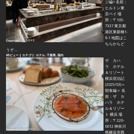
ジ編=
名前：
ヒルトン東
京ベイ 場
所：〒105-
7337 東京都
港区東新橋1-
9-1 地図はこ
ちらからど
うぞ ...
65ビュー
|
カテゴリ:
ホテル
,
千葉県
,
国内
ザ カハ
ラ ホテル
＆リゾート
横浜宿泊記
(2025/03)＝
朝食編＝
名
前：ザ カ
ハラ ホテ
ル＆リゾー
ト 横浜 場
所：〒220-
0012 神奈川
県横浜市西