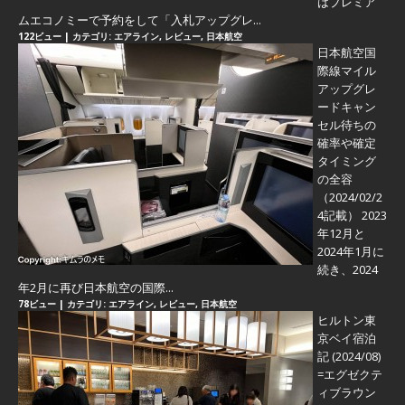
はプレミア
ムエコノミーで予約をして「入札アップグレ...
122ビュー
|
カテゴリ:
エアライン
,
レビュー
,
日本航空
日本航空国
際線マイル
アップグレ
ードキャン
セル待ちの
確率や確定
タイミング
の全容
（2024/02/2
4記載） 2023
年12月と
2024年1月に
続き、2024
年2月に再び日本航空の国際...
78ビュー
|
カテゴリ:
エアライン
,
レビュー
,
日本航空
ヒルトン東
京ベイ宿泊
記 (2024/08)
=エグゼクテ
ィブラウン