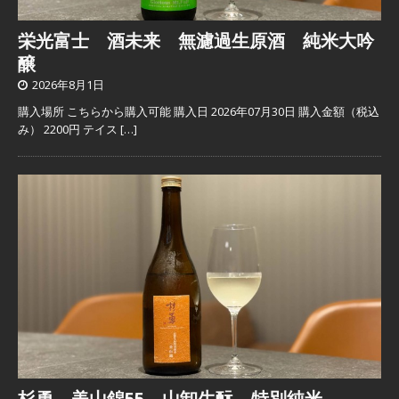
栄光富士 酒未来 無濾過生原酒 純米大吟
醸
2026年8月1日
購入場所 こちらから購入可能 購入日 2026年07月30日 購入金額（税込
み） 2200円 テイス
[…]
杉勇 美山錦55 山卸生酛 特別純米