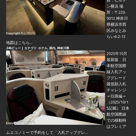
前：ヒルト
ン横浜 場
所：〒220-
0012 神奈川
県横浜市西
区みなとみ
らい6-2-13
地図はこちら...
246ビュー
|
カテゴリ:
ホテル
,
国内
,
神奈川県
2025年10月
最新版 日
本航空国際
線入札アッ
プグレード
最低額入札
チャレンジ
＝往路編＝
（2025/10/1
5記載） 日本
航空国際線
での移動時
はプレミア
ムエコノミーで予約をして「入札アップグレ...