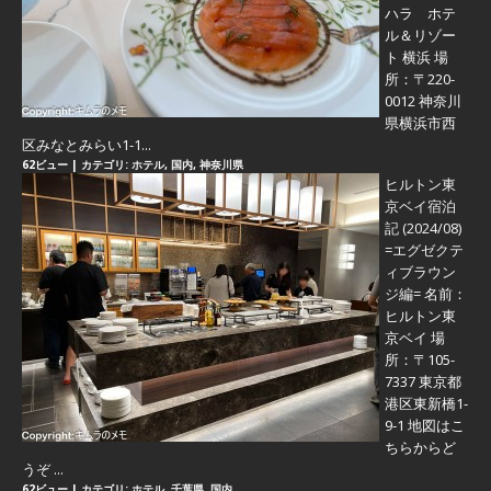
ハラ ホテ
ル＆リゾー
ト 横浜 場
所：〒220-
0012 神奈川
県横浜市西
区みなとみらい1-1...
62ビュー
|
カテゴリ:
ホテル
,
国内
,
神奈川県
ヒルトン東
京ベイ宿泊
記 (2024/08)
=エグゼクテ
ィブラウン
ジ編=
名前：
ヒルトン東
京ベイ 場
所：〒105-
7337 東京都
港区東新橋1-
9-1 地図はこ
ちらからど
うぞ ...
62ビュー
|
カテゴリ:
ホテル
,
千葉県
,
国内