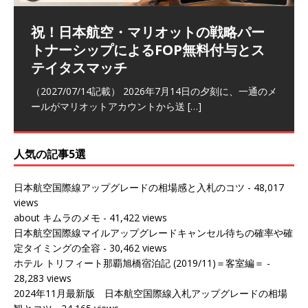
祝！日本航空・マリオットの戦略パー
ラウンジ 華 那覇空港 (2026/05)
The Coral Executive Lounge スワ
日本航空 羽田空港国際線ファースト
バンコクエアウェイズ スワンナプー
トナーシップによるFOP無料付与とス
ンナプーム国際空港国内線ラウンジ
クラスラウンジ (2026/01)
ム国際空港国内線ラウンジ (2026/01)
（2026/06/07記載） 2026年5月下旬の平日に那覇を訪れ
テイタスマッチ
(2026/01)
た際に利用した。 こちらのラウンジ
[…]
（2026/03/18記載） 2026年1月、毎年恒例の新年の羽田
（2026/03/13記載） 2026年1月上旬にバンコク経由でチ
～バンコクの移動の際に再びこちらの
ェンマイに向かう際に利用した。 今
[…]
[…]
（2027/07/14記載） 2026年7月14日の夕刻に、一通のメ
（2026/03/31記載） 2026年1月上旬にバンコク経由でチ
ールがマリオットアカウントから送
ェンマイに行く際に利用した。 バン
[…]
[…]
人気の記事5選
日本航空国際線アップグレードの相場感と入札のコツ
- 48,017
views
about キムラのメモ
- 41,422 views
日本航空国際線マイルアップグレードキャンセル待ちの確率や確
定タイミングの全容
- 30,462 views
ホテル トリフィート那覇旭橋宿泊記 (2019/11)＝客室編＝
-
28,283 views
2024年11月最新版 日本航空国際線入札アップグレードの相場