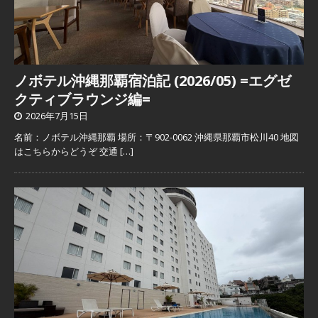
ノボテル沖縄那覇宿泊記 (2026/05) =エグゼ
クティブラウンジ編=
2026年7月15日
名前：ノボテル沖縄那覇 場所：〒902-0062 沖縄県那覇市松川40 地図
はこちらからどうぞ 交通
[…]