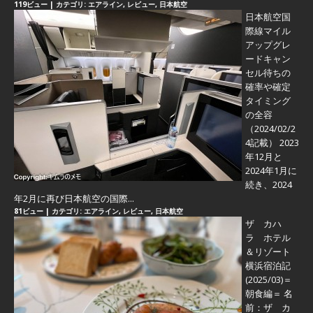
119ビュー
|
カテゴリ:
エアライン
,
レビュー
,
日本航空
日本航空国
際線マイル
アップグレ
ードキャン
セル待ちの
確率や確定
タイミング
の全容
（2024/02/2
4記載） 2023
年12月と
2024年1月に
続き、2024
年2月に再び日本航空の国際...
81ビュー
|
カテゴリ:
エアライン
,
レビュー
,
日本航空
ザ カハ
ラ ホテル
＆リゾート
横浜宿泊記
(2025/03)＝
朝食編＝
名
前：ザ カ