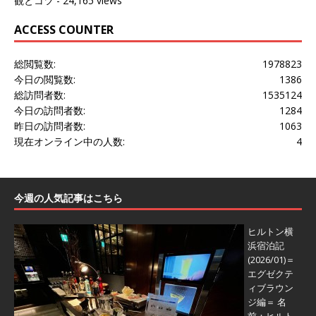
観とコツ
- 24,165 views
ACCESS COUNTER
総閲覧数:
1978823
今日の閲覧数:
1386
総訪問者数:
1535124
今日の訪問者数:
1284
昨日の訪問者数:
1063
現在オンライン中の人数:
4
今週の人気記事はこちら
ヒルトン横
浜宿泊記
(2026/01)＝
エグゼクテ
ィブラウン
ジ編＝
名