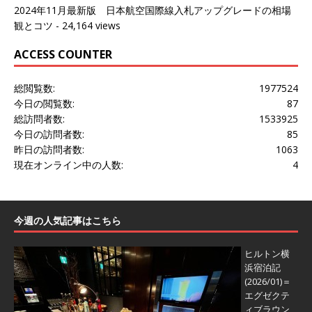
2024年11月最新版 日本航空国際線入札アップグレードの相場
観とコツ
- 24,164 views
ACCESS COUNTER
総閲覧数:
1977524
今日の閲覧数:
87
総訪問者数:
1533925
今日の訪問者数:
85
昨日の訪問者数:
1063
現在オンライン中の人数:
4
今週の人気記事はこちら
ヒルトン横
浜宿泊記
(2026/01)＝
エグゼクテ
ィブラウン