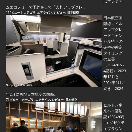
はプレミア
ムエコノミーで予約をして「入札アップグレ...
114ビュー
|
カテゴリ:
エアライン
,
レビュー
,
日本航空
日本航空国
際線マイル
アップグレ
ードキャン
セル待ちの
確率や確定
タイミング
の全容
（2024/02/2
4記載） 2023
年12月と
2024年1月に
続き、2024
年2月に再び日本航空の国際...
71ビュー
|
カテゴリ:
エアライン
,
レビュー
,
日本航空
ヒルトン東
京ベイ宿泊
記 (2024/08)
=エグゼクテ
ィブラウン