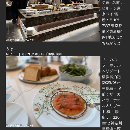
ジ編=
名前：
ヒルトン東
京ベイ 場
所：〒105-
7337 東京都
港区東新橋1-
9-1 地図はこ
ちらからど
うぞ ...
60ビュー
|
カテゴリ:
ホテル
,
千葉県
,
国内
ザ カハ
ラ ホテル
＆リゾート
横浜宿泊記
(2025/03)＝
朝食編＝
名
前：ザ カ
ハラ ホテ
ル＆リゾー
ト 横浜 場
所：〒220-
0012 神奈川
県横浜市西