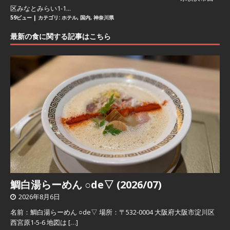
区みなとみらい1-1...
59ビュー
|
カテゴリ:
ホテル
,
国内
,
神奈川県
最新の食に関する記事はこちら
鯛白湯らーめん ○de▽ (2026/07)
2026年8月6日
名前：鯛白湯らーめん ○de▽ 場所：〒532-0004 大阪府大阪市淀川区
西宮原1-5-6 地図は
[…]