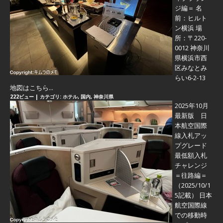
ジ編＝
名
前：ヒルト
ン横浜 場
所：〒220-
0012 神奈川
県横浜市西
区みなとみ
らい6-2-13
地図はこちら...
222ビュー
|
カテゴリ:
ホテル
,
国内
,
神奈川県
2025年10月
最新版 日
本航空国際
線入札アッ
プグレード
最低額入札
チャレンジ
＝往路編＝
（2025/10/1
5記載） 日本
航空国際線
での移動時