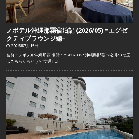
ノボテル沖縄那覇宿泊記 (2026/05) =エグゼ
クティブラウンジ編=
2026年7月15日
名前：ノボテル沖縄那覇 場所：〒902-0062 沖縄県那覇市松川40 地図
はこちらからどうぞ 交通
[…]