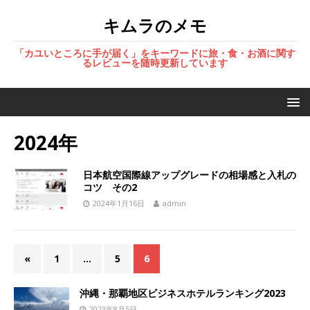
キムラのメモ
「カユいところに手が届く」をキーワードに旅・食・お酒に関す
るレビューを随時更新しています
2024年
日本航空国際線アップグレードの相場感と入札の
コツ その2
2024年1月16日
admin
«
1
…
5
6
沖縄・那覇地区ビジネスホテルランキング2023
2023年8月5日