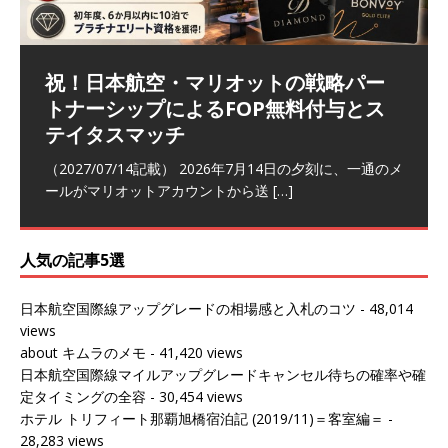
祝！日本航空・マリオットの戦略パー
ラウンジ 華 那覇空港 (2026/05)
The Coral Executive Lounge スワ
日本航空 羽田空港国際線ファースト
バンコクエアウェイズ スワンナプー
トナーシップによるFOP無料付与とス
ンナプーム国際空港国内線ラウンジ
クラスラウンジ (2026/01)
ム国際空港国内線ラウンジ (2026/01)
（2026/06/07記載） 2026年5月下旬の平日に那覇を訪れ
テイタスマッチ
(2026/01)
た際に利用した。 こちらのラウンジ
[…]
（2026/03/18記載） 2026年1月、毎年恒例の新年の羽田
（2026/03/13記載） 2026年1月上旬にバンコク経由でチ
～バンコクの移動の際に再びこちらの
ェンマイに向かう際に利用した。 今
[…]
[…]
（2027/07/14記載） 2026年7月14日の夕刻に、一通のメ
（2026/03/31記載） 2026年1月上旬にバンコク経由でチ
ールがマリオットアカウントから送
ェンマイに行く際に利用した。 バン
[…]
[…]
人気の記事5選
日本航空国際線アップグレードの相場感と入札のコツ
- 48,014
views
about キムラのメモ
- 41,420 views
日本航空国際線マイルアップグレードキャンセル待ちの確率や確
定タイミングの全容
- 30,454 views
ホテル トリフィート那覇旭橋宿泊記 (2019/11)＝客室編＝
-
28,283 views