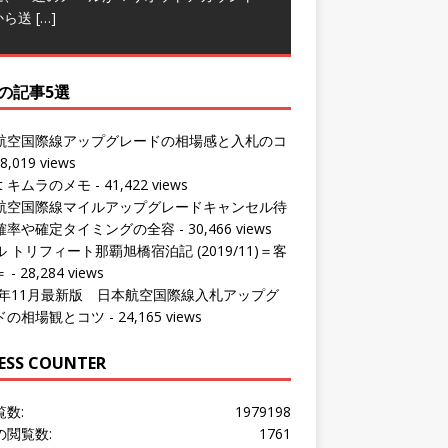
から送
[…]
の記事5選
航空国際線アップグレードの相場感と入札のコ
8,019 views
ut キムラのメモ
- 41,422 views
航空国際線マイルアップグレードキャンセル待
確率や確定タイミングの全容
- 30,466 views
 トリフィート那覇旭橋宿泊記 (2019/11)＝客
＝
- 28,284 views
24年11月最新版 日本航空国際線入札アップグ
ドの相場観とコツ
- 24,165 views
ESS COUNTER
覧数:
1979198
の閲覧数:
1761