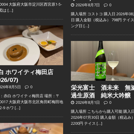
2-0004 大阪府大阪市淀川区西宮原1-5-
2026年8月7日
0
地図は
[…]
購入場所 コストコ 購入日 2026年08
日 購入金額（税込み） 798円 テイ
ング日
[…]
白 ホワイティ梅田店
026/07)
栄光富士 酒未来 無
026年8月5日
0
過生原酒 純米大吟醸
：赤白 ホワイティ梅田店 場所：〒
0-0017 大阪府大阪市北区角田町梅田地
2026年8月1日
0
2-9 ホワ
[…]
購入場所 こちらから購入可能 購入
2026年07月30日 購入金額（税込み
2200円 テイス
[…]