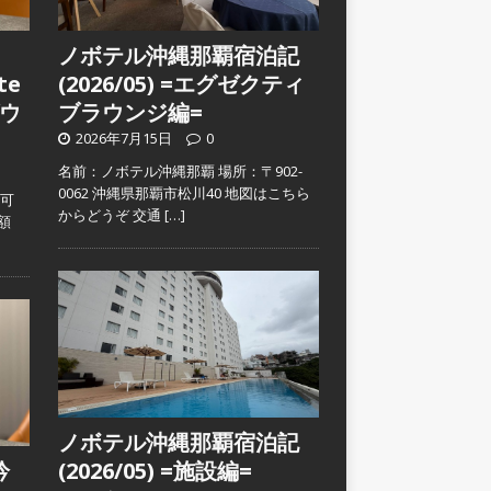
ノボテル沖縄那覇宿泊記
te
(2026/05) =エグゼクティ
ウ
ブラウンジ編=
2026年7月15日
0
名前：ノボテル沖縄那覇 場所：〒902-
0062 沖縄県那覇市松川40 地図はこちら
入可
からどうぞ 交通
[…]
金額
ノボテル沖縄那覇宿泊記
吟
(2026/05) =施設編=