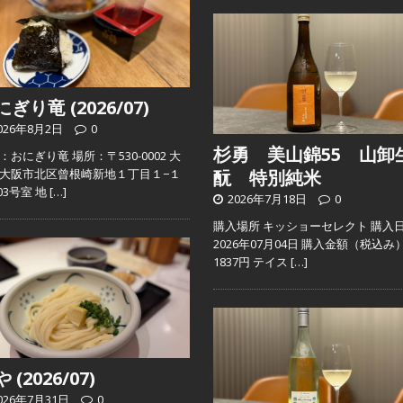
ぎり竜 (2026/07)
026年8月2日
0
杉勇 美山錦55 山卸
：おにぎり竜 場所：〒530-0002 大
大阪市北区曾根崎新地１丁目１−１
酛 特別純米
103号室 地
[…]
2026年7月18日
0
購入場所 キッショーセレクト 購入
2026年07月04日 購入金額（税込み
1837円 テイス
[…]
 (2026/07)
026年7月31日
0