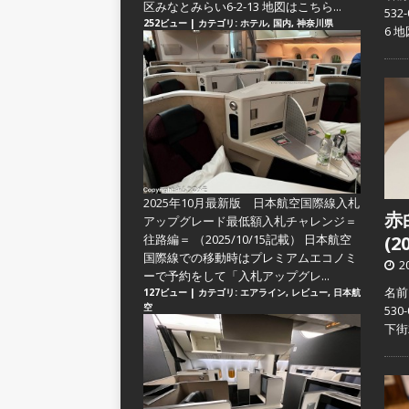
区みなとみらい6-2-13 地図はこちら...
53
252ビュー
|
カテゴリ:
ホテル
,
国内
,
神奈川県
6 
2025年10月最新版 日本航空国際線入札
赤
アップグレード最低額入札チャレンジ＝
往路編＝
（2025/10/15記載） 日本航空
(2
国際線での移動時はプレミアムエコノミ
2
ーで予約をして「入札アップグレ...
名前
127ビュー
|
カテゴリ:
エアライン
,
レビュー
,
日本航
空
53
下街