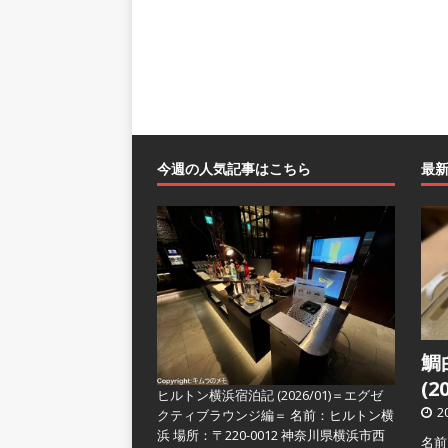
今週の人気記事はこちら
最
鯛
(2
ヒルトン横浜宿泊記 (2026/01)＝エグゼ
2
クティブラウンジ編＝
名前：ヒルトン横
浜 場所：〒220-0012 神奈川県横浜市西
名前