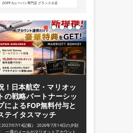
祝！日本航空・マリオッ
トの戦略パートナーシッ
プによるFOP無料付与と
ステイタスマッチ
2027/07/14記載） 2026年7月14日の夕刻
に、一通のメールがマリオットアカウント