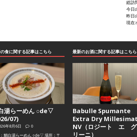
総訪
今日
昨日
現在
新の食に関する記事はこちら
最新のお酒に関する記事はこちら
白湯らーめん ○de▽
Babulle Spumante
026/07)
Extra Dry Millesima
NV（ロジート エ グ
026年8月6日
0
リーニ）
：鯛白湯らーめん ○de▽ 場所：〒