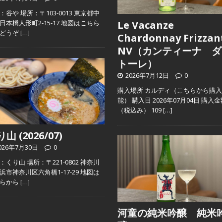
：谷や 場所：〒103-0013 東京都中
日本橋人形町2-15-17 地図はこちら
Le Vacanze
らどうぞ
[…]
Chardonnay Frizzan
NV（カンティーナ ダ
トーレ）
2026年7月12日
0
購入場所 カルディ（こちらから購
能） 購入日 2026年07月04日 購入
（税込み） 109
[…]
山 (2026/07)
026年7月30日
0
：くり山 場所：〒221-0802 神奈川
浜市神奈川区六角橋1-17-29 地図は
ちらから
[…]
河童の純米吟醸 純米