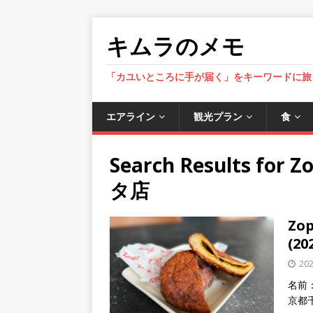
キムラのメモ
「カユいところに手が届く」をキーワードに旅
エアライン
観光プラン
食
Search Results for
Z
タ店
Zo
(20
20
名前：
京都千