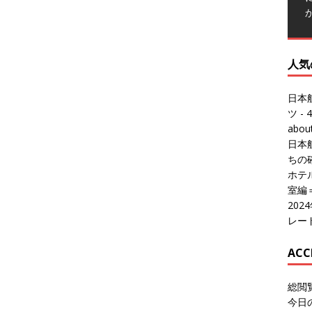
人気
日本
ツ
- 4
abo
日本
ちの
ホテル
室編
20
レー
ACC
総閲
今日