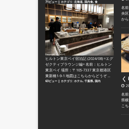
71ビュー
|
カテゴリ:
北海道
,
国内食
,
食
名前
央区
か
ヒルトン東京ベイ宿泊記 (2024/08) =エグ
ゼクティブラウンジ編=
名前：ヒルトン
東京ベイ 場所：〒105-7337 東京都港区
東新橋1-9-1 地図はこちらからどうぞ ...
くり
63ビュー
|
カテゴリ:
ホテル
,
千葉県
,
国内
2
名前
県横
こ