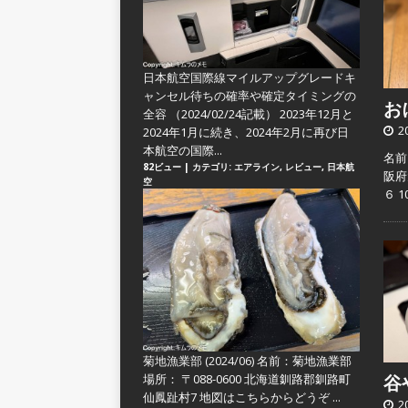
日本航空国際線マイルアップグレードキ
ャンセル待ちの確率や確定タイミングの
おに
全容
（2024/02/24記載） 2023年12月と
2
2024年1月に続き、2024年2月に再び日
本航空の国際...
名前
82ビュー
|
カテゴリ:
エアライン
,
レビュー
,
日本航
阪府
空
６ 
菊地漁業部 (2024/06)
名前：菊地漁業部
場所： 〒088-0600 北海道釧路郡釧路町
谷や
仙鳳趾村7 地図はこちらからどうぞ ...
2