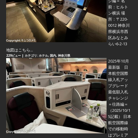
ジ編＝
名
前：ヒルト
ン横浜 場
所：〒220-
0012 神奈川
県横浜市西
区みなとみ
らい6-2-13
地図はこちら...
229ビュー
|
カテゴリ:
ホテル
,
国内
,
神奈川県
2025年10月
最新版 日
本航空国際
線入札アッ
プグレード
最低額入札
チャレンジ
＝往路編＝
（2025/10/1
5記載） 日本
航空国際線
での移動時
はプレミア