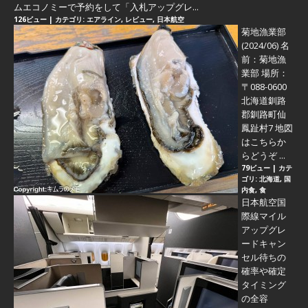
ムエコノミーで予約をして「入札アップグレ...
126ビュー
|
カテゴリ:
エアライン
,
レビュー
,
日本航空
菊地漁業部
(2024/06)
名
前：菊地漁
業部 場所：
〒088-0600
北海道釧路
郡釧路町仙
鳳趾村7 地図
はこちらか
らどうぞ ...
79ビュー
|
カテ
ゴリ:
北海道
,
国
内食
,
食
日本航空国
際線マイル
アップグレ
ードキャン
セル待ちの
確率や確定
タイミング
の全容