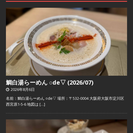
鯛白湯らーめん ○de▽ (2026/07)
2026年8月6日
名前：鯛白湯らーめん ○de▽ 場所：〒532-0004 大阪府大阪市淀川区
西宮原1-5-6 地図は
[…]