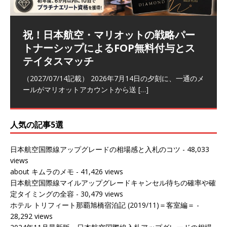
祝！日本航空・マリオットの戦略パー
ラウンジ 華 那覇空港 (2026/05)
The Coral Executive Lounge スワ
日本航空 羽田空港国際線ファースト
バンコクエアウェイズ スワンナプー
トナーシップによるFOP無料付与とス
ンナプーム国際空港国内線ラウンジ
クラスラウンジ (2026/01)
ム国際空港国内線ラウンジ (2026/01)
（2026/06/07記載） 2026年5月下旬の平日に那覇を訪れ
テイタスマッチ
(2026/01)
た際に利用した。 こちらのラウンジ
[…]
（2026/03/18記載） 2026年1月、毎年恒例の新年の羽田
（2026/03/13記載） 2026年1月上旬にバンコク経由でチ
～バンコクの移動の際に再びこちらの
ェンマイに向かう際に利用した。 今
[…]
[…]
（2027/07/14記載） 2026年7月14日の夕刻に、一通のメ
（2026/03/31記載） 2026年1月上旬にバンコク経由でチ
ールがマリオットアカウントから送
ェンマイに行く際に利用した。 バン
[…]
[…]
人気の記事5選
日本航空国際線アップグレードの相場感と入札のコツ
- 48,033
views
about キムラのメモ
- 41,426 views
日本航空国際線マイルアップグレードキャンセル待ちの確率や確
定タイミングの全容
- 30,479 views
ホテル トリフィート那覇旭橋宿泊記 (2019/11)＝客室編＝
-
28,292 views