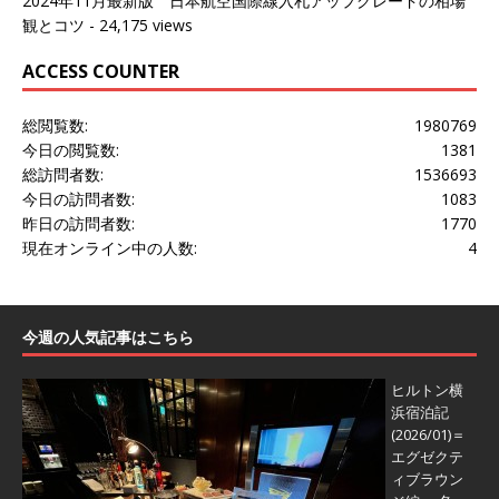
2024年11月最新版 日本航空国際線入札アップグレードの相場
観とコツ
- 24,175 views
ACCESS COUNTER
総閲覧数:
1980769
今日の閲覧数:
1381
総訪問者数:
1536693
今日の訪問者数:
1083
昨日の訪問者数:
1770
現在オンライン中の人数:
4
今週の人気記事はこちら
ヒルトン横
浜宿泊記
(2026/01)＝
エグゼクテ
ィブラウン