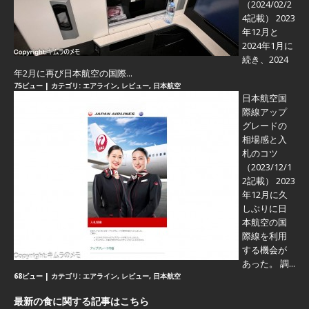
（2024/02/2
4記載） 2023
年12月と
2024年1月に
続き、2024
年2月に再び日本航空の国際...
75ビュー
|
カテゴリ:
エアライン
,
レビュー
,
日本航空
日本航空国
際線アップ
グレードの
相場感と入
札のコツ
（2023/12/1
2記載） 2023
年12月に久
しぶりに日
本航空の国
際線を利用
する機会が
あった。 調...
68ビュー
|
カテゴリ:
エアライン
,
レビュー
,
日本航空
最新の食に関する記事はこちら