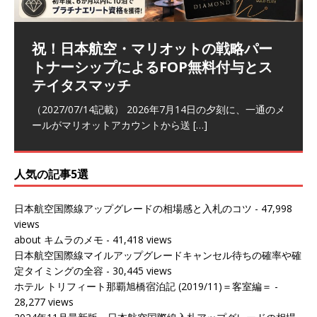
祝！日本航空・マリオットの戦略パー
ラウンジ 華 那覇空港 (2026/05)
The Coral Executive Lounge スワ
日本航空 羽田空港国際線ファースト
バンコクエアウェイズ スワンナプー
トナーシップによるFOP無料付与とス
ンナプーム国際空港国内線ラウンジ
クラスラウンジ (2026/01)
ム国際空港国内線ラウンジ (2026/01)
（2026/06/07記載） 2026年5月下旬の平日に那覇を訪れ
テイタスマッチ
(2026/01)
た際に利用した。 こちらのラウンジ
[…]
（2026/03/18記載） 2026年1月、毎年恒例の新年の羽田
（2026/03/13記載） 2026年1月上旬にバンコク経由でチ
～バンコクの移動の際に再びこちらの
ェンマイに向かう際に利用した。 今
[…]
[…]
（2027/07/14記載） 2026年7月14日の夕刻に、一通のメ
（2026/03/31記載） 2026年1月上旬にバンコク経由でチ
ールがマリオットアカウントから送
ェンマイに行く際に利用した。 バン
[…]
[…]
人気の記事5選
日本航空国際線アップグレードの相場感と入札のコツ
- 47,998
views
about キムラのメモ
- 41,418 views
日本航空国際線マイルアップグレードキャンセル待ちの確率や確
定タイミングの全容
- 30,445 views
ホテル トリフィート那覇旭橋宿泊記 (2019/11)＝客室編＝
-
28,277 views