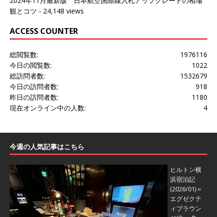
2024年11月最新版 日本航空国際線入札アップグレードの相場
観とコツ
- 24,148 views
ACCESS COUNTER
総閲覧数:
1976116
今日の閲覧数:
1022
総訪問者数:
1532679
今日の訪問者数:
918
昨日の訪問者数:
1180
現在オンライン中の人数:
4
今週の人気記事はこちら
ヒルトン横
浜宿泊記
(2026/01)＝
エグゼクテ
ィブラウン