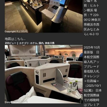
ジ編＝
名
前：ヒルト
ン横浜 場
所：〒220-
0012 神奈川
県横浜市西
区みなとみ
らい6-2-13
地図はこちら...
233ビュー
|
カテゴリ:
ホテル
,
国内
,
神奈川県
2025年10月
最新版 日
本航空国際
線入札アッ
プグレード
最低額入札
チャレンジ
＝往路編＝
（2025/10/1
5記載） 日本
航空国際線
での移動時
はプレミア