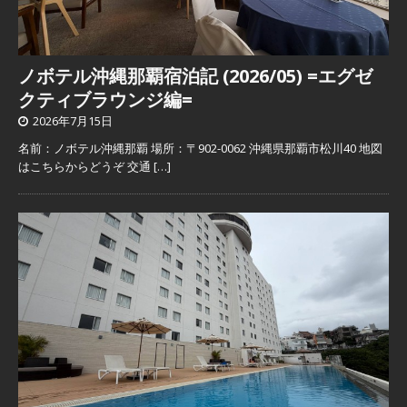
ノボテル沖縄那覇宿泊記 (2026/05) =エグゼ
クティブラウンジ編=
2026年7月15日
名前：ノボテル沖縄那覇 場所：〒902-0062 沖縄県那覇市松川40 地図
はこちらからどうぞ 交通
[…]