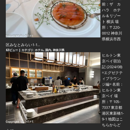
前：ザ カ
ハラ ホテ
ル＆リゾー
ト 横浜 場
所：〒220-
0012 神奈川
県横浜市西
区みなとみらい1-1...
63ビュー
|
カテゴリ:
ホテル
,
国内
,
神奈川県
ヒルトン東
京ベイ宿泊
記 (2024/08)
=エグゼクテ
ィブラウン
ジ編=
名前：
ヒルトン東
京ベイ 場
所：〒105-
7337 東京都
港区東新橋1-
9-1 地図はこ
ちらからど