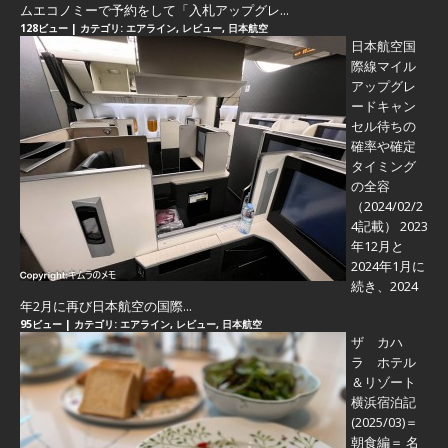
ムエコノミーで予約をして「入札アップグレ...
128ビュー
|
カテゴリ:
エアライン
,
レビュー
,
日本航空
日本航空国
際線マイル
アップグレ
ードキャン
セル待ちの
確率や確定
タイミング
の全容
（2024/02/2
4記載） 2023
年12月と
2024年1月に
続き、2024
年2月に再び日本航空の国際...
95ビュー
|
カテゴリ:
エアライン
,
レビュー
,
日本航空
ザ カハ
ラ ホテル
＆リゾート
横浜宿泊記
(2025/03)＝
朝食編＝
名