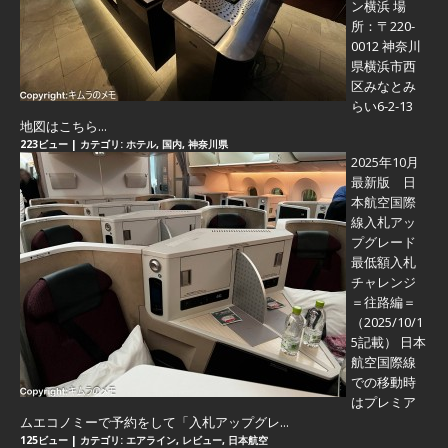
ン横浜 場
所：〒220-
0012 神奈川
県横浜市西
区みなとみ
らい6-2-13
地図はこちら...
223ビュー
|
カテゴリ:
ホテル
,
国内
,
神奈川県
2025年10月
最新版 日
本航空国際
線入札アッ
プグレード
最低額入札
チャレンジ
＝往路編＝
（2025/10/1
5記載） 日本
航空国際線
での移動時
はプレミア
ムエコノミーで予約をして「入札アップグレ...
125ビュー
|
カテゴリ:
エアライン
,
レビュー
,
日本航空