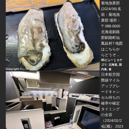
菊地漁業部
(2024/06)
名
前：菊地漁
業部 場所：
〒088-0600
北海道釧路
郡釧路町仙
鳳趾村7 地図
はこちらか
らどうぞ ...
85ビュー
|
カテ
ゴリ:
北海道
,
国
内食
,
食
日本航空国
際線マイル
アップグレ
ードキャン
セル待ちの
確率や確定
タイミング
の全容
（2024/02/2
4記載） 2023