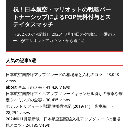
祝！日本航空・マリオットの戦略パー
ラウンジ 華 那覇空港 (2026/05)
The Coral Executive Lounge スワ
日本航空 羽田空港国際線ファースト
バンコクエアウェイズ スワンナプー
トナーシップによるFOP無料付与とス
ンナプーム国際空港国内線ラウンジ
クラスラウンジ (2026/01)
ム国際空港国内線ラウンジ (2026/01)
（2026/06/07記載） 2026年5月下旬の平日に那覇を訪れ
テイタスマッチ
(2026/01)
た際に利用した。 こちらのラウンジ
[…]
（2026/03/18記載） 2026年1月、毎年恒例の新年の羽田
（2026/03/13記載） 2026年1月上旬にバンコク経由でチ
～バンコクの移動の際に再びこちらの
ェンマイに向かう際に利用した。 今
[…]
[…]
（2027/07/14記載） 2026年7月14日の夕刻に、一通のメ
（2026/03/31記載） 2026年1月上旬にバンコク経由でチ
ールがマリオットアカウントから送
ェンマイに行く際に利用した。 バン
[…]
[…]
人気の記事5選
日本航空国際線アップグレードの相場感と入札のコツ
- 48,048
views
about キムラのメモ
- 41,426 views
日本航空国際線マイルアップグレードキャンセル待ちの確率や確
定タイミングの全容
- 30,495 views
ホテル トリフィート那覇旭橋宿泊記 (2019/11)＝客室編＝
-
28,294 views
2024年11月最新版 日本航空国際線入札アップグレードの相場
観とコツ
- 24,185 views