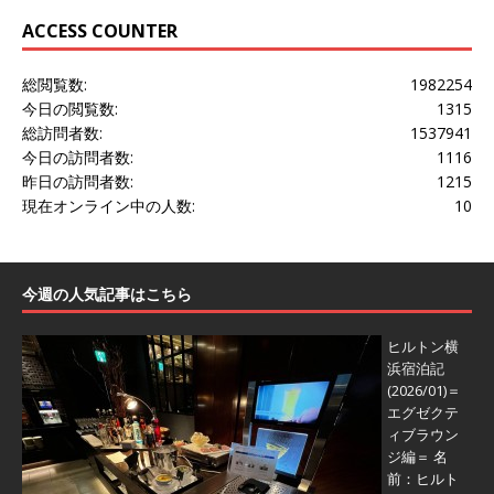
ACCESS COUNTER
総閲覧数:
1982254
今日の閲覧数:
1315
総訪問者数:
1537941
今日の訪問者数:
1116
昨日の訪問者数:
1215
現在オンライン中の人数:
10
今週の人気記事はこちら
ヒルトン横
浜宿泊記
(2026/01)＝
エグゼクテ
ィブラウン
ジ編＝
名
前：ヒルト