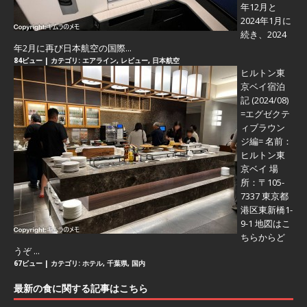
年12月と
2024年1月に
続き、2024
年2月に再び日本航空の国際...
84ビュー
|
カテゴリ:
エアライン
,
レビュー
,
日本航空
ヒルトン東
京ベイ宿泊
記 (2024/08)
=エグゼクテ
ィブラウン
ジ編=
名前：
ヒルトン東
京ベイ 場
所：〒105-
7337 東京都
港区東新橋1-
9-1 地図はこ
ちらからど
うぞ ...
67ビュー
|
カテゴリ:
ホテル
,
千葉県
,
国内
最新の食に関する記事はこちら