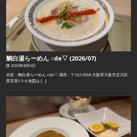
鯛白湯らーめん ○de▽ (2026/07)
2026年8月6日
名前：鯛白湯らーめん ○de▽ 場所：〒532-0004 大阪府大阪市淀川区
西宮原1-5-6 地図は
[…]