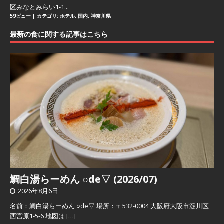
区みなとみらい1-1...
59ビュー
|
カテゴリ:
ホテル
,
国内
,
神奈川県
最新の食に関する記事はこちら
鯛白湯らーめん ○de▽ (2026/07)
2026年8月6日
名前：鯛白湯らーめん ○de▽ 場所：〒532-0004 大阪府大阪市淀川区
西宮原1-5-6 地図は
[…]