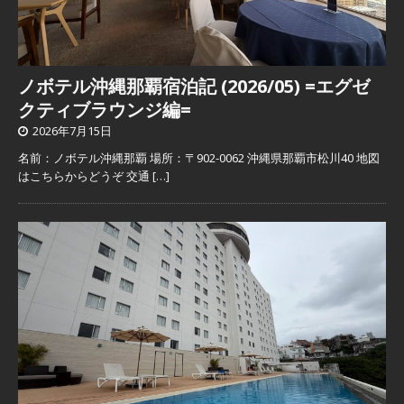
ノボテル沖縄那覇宿泊記 (2026/05) =エグゼ
クティブラウンジ編=
2026年7月15日
名前：ノボテル沖縄那覇 場所：〒902-0062 沖縄県那覇市松川40 地図
はこちらからどうぞ 交通
[…]