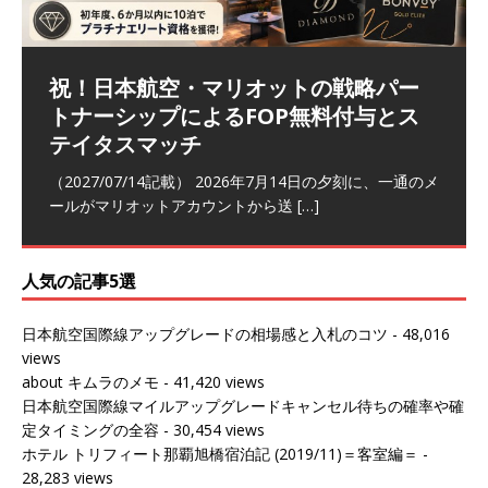
祝！日本航空・マリオットの戦略パー
ラウンジ 華 那覇空港 (2026/05)
The Coral Executive Lounge スワ
日本航空 羽田空港国際線ファースト
バンコクエアウェイズ スワンナプー
トナーシップによるFOP無料付与とス
ンナプーム国際空港国内線ラウンジ
クラスラウンジ (2026/01)
ム国際空港国内線ラウンジ (2026/01)
（2026/06/07記載） 2026年5月下旬の平日に那覇を訪れ
テイタスマッチ
(2026/01)
た際に利用した。 こちらのラウンジ
[…]
（2026/03/18記載） 2026年1月、毎年恒例の新年の羽田
（2026/03/13記載） 2026年1月上旬にバンコク経由でチ
～バンコクの移動の際に再びこちらの
ェンマイに向かう際に利用した。 今
[…]
[…]
（2027/07/14記載） 2026年7月14日の夕刻に、一通のメ
（2026/03/31記載） 2026年1月上旬にバンコク経由でチ
ールがマリオットアカウントから送
ェンマイに行く際に利用した。 バン
[…]
[…]
人気の記事5選
日本航空国際線アップグレードの相場感と入札のコツ
- 48,016
views
about キムラのメモ
- 41,420 views
日本航空国際線マイルアップグレードキャンセル待ちの確率や確
定タイミングの全容
- 30,454 views
ホテル トリフィート那覇旭橋宿泊記 (2019/11)＝客室編＝
-
28,283 views