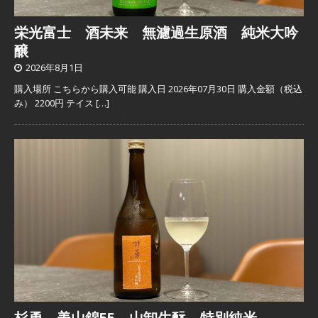
栄光富士 酒未来 無濾過生原酒 純米大吟
醸
2026年8月1日
購入場所 こちらから購入可能 購入日 2026年07月30日 購入金額（税込
み） 2200円 テイス
[…]
杉勇 美山錦55 山卸生酛 特別純米