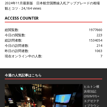
2024年11月最新版 日本航空国際線入札アップグレードの相場
観とコツ
- 24,164 views
ACCESS COUNTER
総閲覧数:
1977660
今日の閲覧数:
223
総訪問者数:
1534054
今日の訪問者数:
214
昨日の訪問者数:
1063
現在オンライン中の人数:
7
今週の人気記事はこちら
ヒルトン横
浜宿泊記
(2026/01)＝
エグゼクテ
ィブラウン