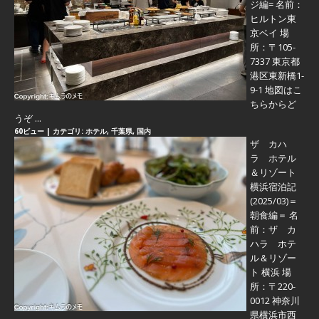
ジ編=
名前：
ヒルトン東
京ベイ 場
所：〒105-
7337 東京都
港区東新橋1-
9-1 地図はこ
ちらからど
うぞ ...
60ビュー
|
カテゴリ:
ホテル
,
千葉県
,
国内
ザ カハ
ラ ホテル
＆リゾート
横浜宿泊記
(2025/03)＝
朝食編＝
名
前：ザ カ
ハラ ホテ
ル＆リゾー
ト 横浜 場
所：〒220-
0012 神奈川
県横浜市西