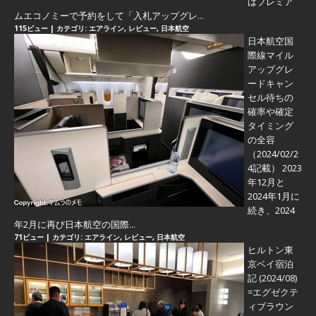
はプレミア
ムエコノミーで予約をして「入札アップグレ...
115ビュー
|
カテゴリ:
エアライン
,
レビュー
,
日本航空
日本航空国
際線マイル
アップグレ
ードキャン
セル待ちの
確率や確定
タイミング
の全容
（2024/02/2
4記載） 2023
年12月と
2024年1月に
続き、2024
年2月に再び日本航空の国際...
71ビュー
|
カテゴリ:
エアライン
,
レビュー
,
日本航空
ヒルトン東
京ベイ宿泊
記 (2024/08)
=エグゼクテ
ィブラウン