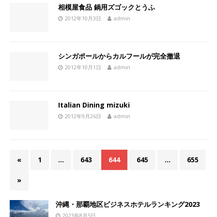
相模屋食品 鍋用ズゴックとうふ
2012年10月3日
admin
シンガポールからカルフールが完全撤退
2012年10月1日
admin
Italian Dining mizuki
2012年9月26日
admin
«
1
…
643
644
645
…
655
»
沖縄・那覇地区ビジネスホテルランキング2023
2023年8月5日