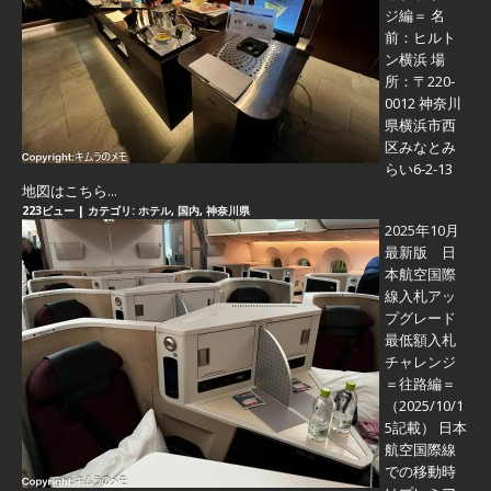
ジ編＝
名
前：ヒルト
ン横浜 場
所：〒220-
0012 神奈川
県横浜市西
区みなとみ
らい6-2-13
地図はこちら...
223ビュー
|
カテゴリ:
ホテル
,
国内
,
神奈川県
2025年10月
最新版 日
本航空国際
線入札アッ
プグレード
最低額入札
チャレンジ
＝往路編＝
（2025/10/1
5記載） 日本
航空国際線
での移動時